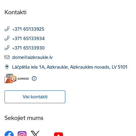
Kontakti
+371 65133925
+371 65133934
+371 65133930
E-pasts:
dome@aizkraukle.lv
Lāčplēša iela 1A, Aizkraukle, Aizkraukles novads, LV 5101
Visi kontakti
Sekojiet mums