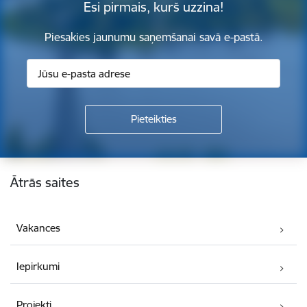
Esi pirmais, kurš uzzina!
Piesakies jaunumu saņemšanai savā e-pastā.
Kājene
Ātrās saites
Vakances
Iepirkumi
Projekti