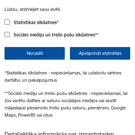
Lūdzu, atzīmējiet savu izvēli:
Statistikas sīkdatnes
*
Sociālo mediju un trešo pušu sīkdatnes
**
Noraidīt
Apstiprināt atzīmētās
*
Statistikas sīkdatnes - nepieciešamas, lai uzlabotu vietnes
darbību un pakalpojumus.
**
Sociālo mediju un trešo pušu sīkdatnes - nepieciešamas, lai
Jūs varētu dalīties ar saturu sociālajos medijos vai skatīt
mājaslapai pievienoto trešo pušu saturu, piemēram, Google
Maps, PowerBI vai citus.
Detalizētāka informācija par izmantotajām