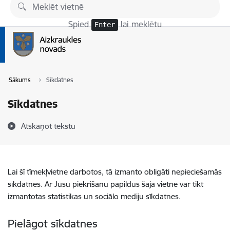
Pāriet uz lapas saturu
Spied
lai meklētu
Enter
Sākums
Sīkdatnes
Sīkdatnes
Atskaņot tekstu
Lai šī tīmekļvietne darbotos, tā izmanto obligāti nepieciešamās
sīkdatnes. Ar Jūsu piekrišanu papildus šajā vietnē var tikt
izmantotas statistikas un sociālo mediju sīkdatnes.
Pielāgot sīkdatnes