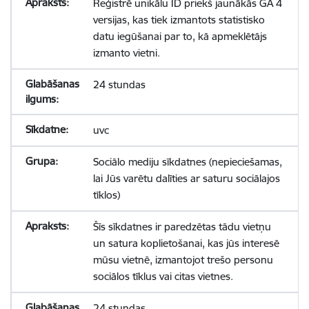
Reģistrē unikālu ID priekš jaunākās GA 4
versijas, kas tiek izmantots statistisko
datu iegūšanai par to, kā apmeklētājs
izmanto vietni.
24 stundas
uvc
Sociālo mediju sīkdatnes (nepieciešamas,
lai Jūs varētu dalīties ar saturu sociālajos
tīklos)
Šīs sīkdatnes ir paredzētas tādu vietņu
un satura koplietošanai, kas jūs interesē
mūsu vietnē, izmantojot trešo personu
sociālos tīklus vai citas vietnes.
24 stundas