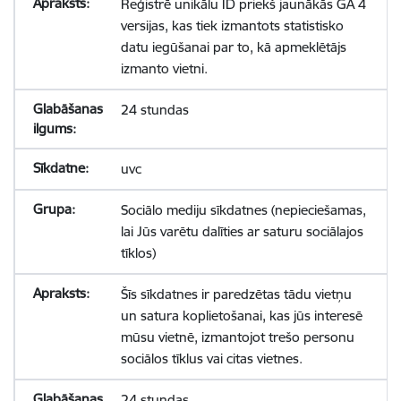
Reģistrē unikālu ID priekš jaunākās GA 4
versijas, kas tiek izmantots statistisko
datu iegūšanai par to, kā apmeklētājs
izmanto vietni.
24 stundas
uvc
Sociālo mediju sīkdatnes (nepieciešamas,
lai Jūs varētu dalīties ar saturu sociālajos
tīklos)
Šīs sīkdatnes ir paredzētas tādu vietņu
un satura koplietošanai, kas jūs interesē
mūsu vietnē, izmantojot trešo personu
sociālos tīklus vai citas vietnes.
24 stundas