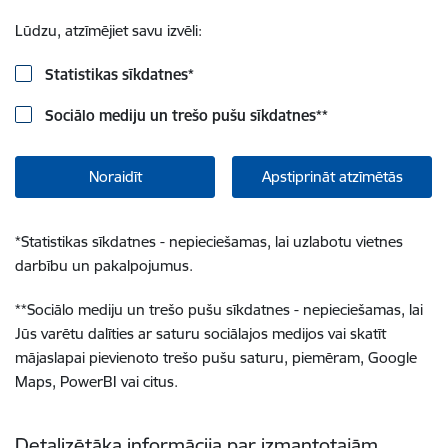
Lūdzu, atzīmējiet savu izvēli:
Statistikas sīkdatnes
*
Sociālo mediju un trešo pušu sīkdatnes
**
Noraidīt
Apstiprināt atzīmētās
*
Statistikas sīkdatnes - nepieciešamas, lai uzlabotu vietnes
darbību un pakalpojumus.
**
Sociālo mediju un trešo pušu sīkdatnes - nepieciešamas, lai
Jūs varētu dalīties ar saturu sociālajos medijos vai skatīt
mājaslapai pievienoto trešo pušu saturu, piemēram, Google
Maps, PowerBI vai citus.
Detalizētāka informācija par izmantotajām