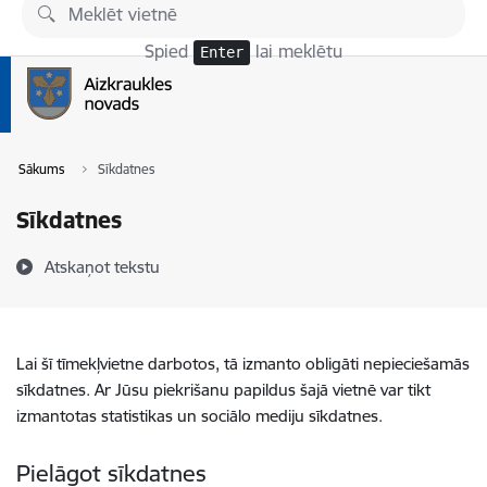
Pāriet uz lapas saturu
Spied
lai meklētu
Enter
Sākums
Sīkdatnes
Sīkdatnes
Atskaņot tekstu
Lai šī tīmekļvietne darbotos, tā izmanto obligāti nepieciešamās
sīkdatnes. Ar Jūsu piekrišanu papildus šajā vietnē var tikt
izmantotas statistikas un sociālo mediju sīkdatnes.
Pielāgot sīkdatnes