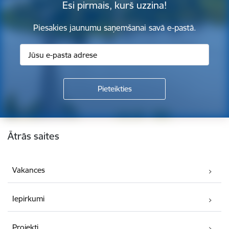
Esi pirmais, kurš uzzina!
Piesakies jaunumu saņemšanai savā e-pastā.
Kājene
Ātrās saites
Vakances
Iepirkumi
Projekti