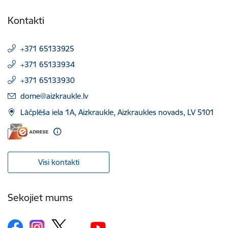
Kontakti
+371 65133925
+371 65133934
+371 65133930
E-pasts:
dome@aizkraukle.lv
Lāčplēša iela 1A, Aizkraukle, Aizkraukles novads, LV 5101
Visi kontakti
Sekojiet mums