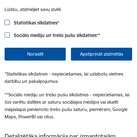
Lūdzu, atzīmējiet savu izvēli:
Statistikas sīkdatnes
*
Sociālo mediju un trešo pušu sīkdatnes
**
Noraidīt
Apstiprināt atzīmētās
*
Statistikas sīkdatnes - nepieciešamas, lai uzlabotu vietnes
darbību un pakalpojumus.
**
Sociālo mediju un trešo pušu sīkdatnes - nepieciešamas, lai
Jūs varētu dalīties ar saturu sociālajos medijos vai skatīt
mājaslapai pievienoto trešo pušu saturu, piemēram, Google
Maps, PowerBI vai citus.
Detalizētāka informācija par izmantotajām