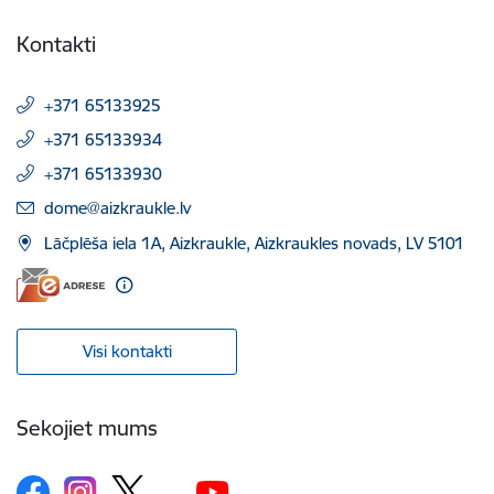
Kontakti
+371 65133925
+371 65133934
+371 65133930
E-pasts:
dome@aizkraukle.lv
Lāčplēša iela 1A, Aizkraukle, Aizkraukles novads, LV 5101
Visi kontakti
Sekojiet mums