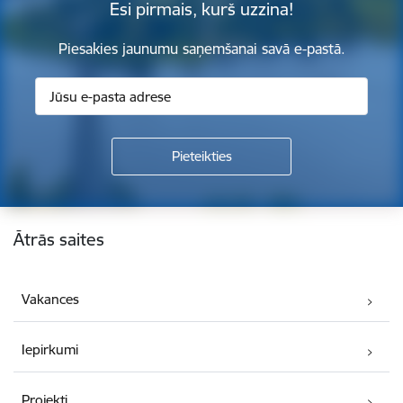
Esi pirmais, kurš uzzina!
Piesakies jaunumu saņemšanai savā e-pastā.
Kājene
Ātrās saites
Vakances
Iepirkumi
Projekti