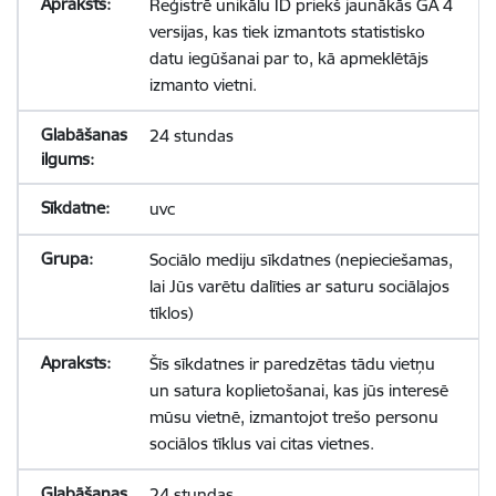
Reģistrē unikālu ID priekš jaunākās GA 4
versijas, kas tiek izmantots statistisko
datu iegūšanai par to, kā apmeklētājs
izmanto vietni.
24 stundas
uvc
Sociālo mediju sīkdatnes (nepieciešamas,
lai Jūs varētu dalīties ar saturu sociālajos
tīklos)
Šīs sīkdatnes ir paredzētas tādu vietņu
un satura koplietošanai, kas jūs interesē
mūsu vietnē, izmantojot trešo personu
sociālos tīklus vai citas vietnes.
24 stundas