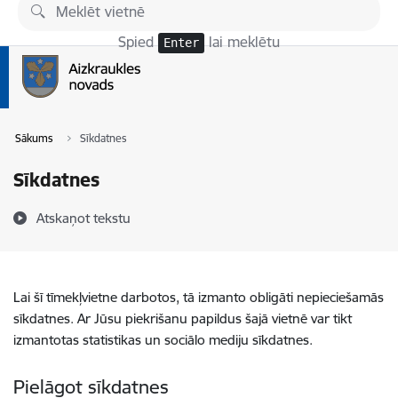
Pāriet uz lapas saturu
Spied
lai meklētu
Enter
Sākums
Sīkdatnes
Sīkdatnes
Atskaņot tekstu
Lai šī tīmekļvietne darbotos, tā izmanto obligāti nepieciešamās
sīkdatnes. Ar Jūsu piekrišanu papildus šajā vietnē var tikt
izmantotas statistikas un sociālo mediju sīkdatnes.
Pielāgot sīkdatnes