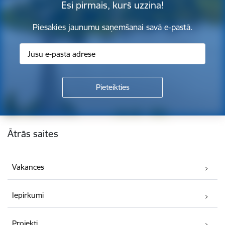
Esi pirmais, kurš uzzina!
Piesakies jaunumu saņemšanai savā e-pastā.
Kājene
Ātrās saites
Vakances
Iepirkumi
Projekti