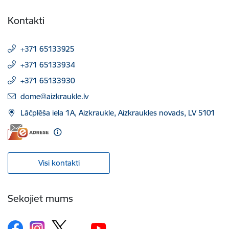
Kontakti
+371 65133925
+371 65133934
+371 65133930
E-pasts:
dome@aizkraukle.lv
Lāčplēša iela 1A, Aizkraukle, Aizkraukles novads, LV 5101
Visi kontakti
Sekojiet mums