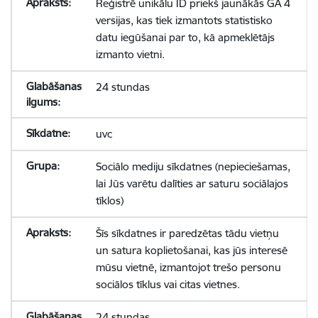
Reģistrē unikālu ID priekš jaunākās GA 4
versijas, kas tiek izmantots statistisko
datu iegūšanai par to, kā apmeklētājs
izmanto vietni.
24 stundas
uvc
Sociālo mediju sīkdatnes (nepieciešamas,
lai Jūs varētu dalīties ar saturu sociālajos
tīklos)
Šīs sīkdatnes ir paredzētas tādu vietņu
un satura koplietošanai, kas jūs interesē
mūsu vietnē, izmantojot trešo personu
sociālos tīklus vai citas vietnes.
24 stundas