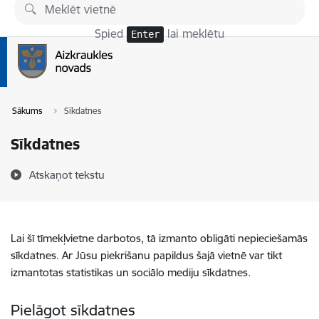
Pāriet uz lapas saturu
Spied
lai meklētu
Enter
Sākums
Sīkdatnes
Sīkdatnes
Atskaņot tekstu
Lai šī tīmekļvietne darbotos, tā izmanto obligāti nepieciešamās
sīkdatnes. Ar Jūsu piekrišanu papildus šajā vietnē var tikt
izmantotas statistikas un sociālo mediju sīkdatnes.
Pielāgot sīkdatnes