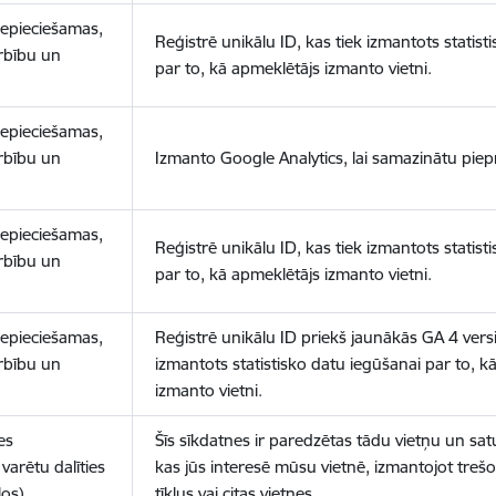
nepieciešamas,
Reģistrē unikālu ID, kas tiek izmantots statist
arbību un
par to, kā apmeklētājs izmanto vietni.
nepieciešamas,
arbību un
Izmanto Google Analytics, lai samazinātu piep
nepieciešamas,
Reģistrē unikālu ID, kas tiek izmantots statist
arbību un
par to, kā apmeklētājs izmanto vietni.
nepieciešamas,
Reģistrē unikālu ID priekš jaunākās GA 4 versij
arbību un
izmantots statistisko datu iegūšanai par to, k
izmanto vietni.
es
Šīs sīkdatnes ir paredzētas tādu vietņu un sat
varētu dalīties
kas jūs interesē mūsu vietnē, izmantojot treš
los)
tīklus vai citas vietnes.