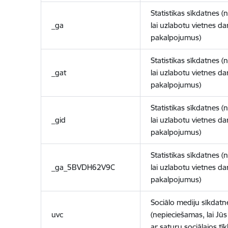
Statistikas sīkdatnes (
_ga
lai uzlabotu vietnes d
pakalpojumus)
Statistikas sīkdatnes (
_gat
lai uzlabotu vietnes d
pakalpojumus)
Statistikas sīkdatnes (
_gid
lai uzlabotu vietnes d
pakalpojumus)
Statistikas sīkdatnes (
_ga_5BVDH62V9C
lai uzlabotu vietnes d
pakalpojumus)
Sociālo mediju sīkdatn
uvc
(nepieciešamas, lai Jūs 
ar saturu sociālajos tīk