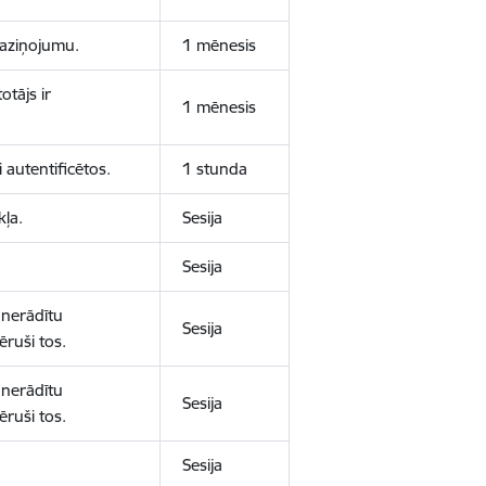
 paziņojumu.
1 mēnesis
otājs ir
1 mēnesis
 autentificētos.
1 stunda
kļa.
Sesija
Sesija
 nerādītu
Sesija
ēruši tos.
 nerādītu
Sesija
ēruši tos.
Sesija