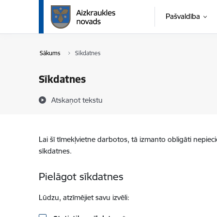
Pāriet uz lapas saturu
Pašvaldība
Sākums
Sīkdatnes
Sīkdatnes
Atskaņot tekstu
Lai šī tīmekļvietne darbotos, tā izmanto obligāti nepiec
sīkdatnes.
Pielāgot sīkdatnes
Lūdzu, atzīmējiet savu izvēli: