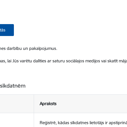
tās
ietnes darbību un pakalpojumus.
, lai Jūs varētu dalīties ar saturu sociālajos medijos vai skatīt mā
 sīkdatnēm
Apraksts
Reģistrē, kādas sīkdatnes lietotājs ir apstiprinā