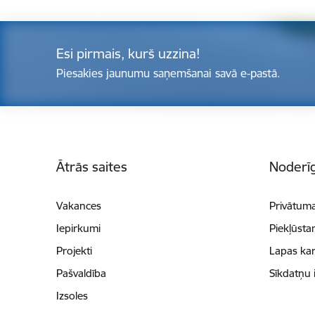
Esi pirmais, kurš uzzina!
Piesakies jaunumu saņemšanai savā e-pastā.
Kājene
Ātrās saites
Noderīg
Vakances
Privātuma
Iepirkumi
Piekļūsta
Projekti
Lapas kar
Pašvaldība
Sīkdatņu 
Izsoles