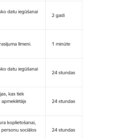
isko datu iegūšanai
2 gadi
rasījuma līmeni.
1 minūte
isko datu iegūšanai
24 stundas
as, kas tiek
ā apmeklētājs
24 stundas
ura koplietošanai,
o personu sociālos
24 stundas