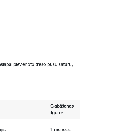
jaslapai pievienoto trešo pušu saturu,
Glabāšanas
ilgums
jis.
1 mēnesis