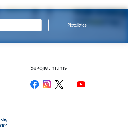
Sekojiet mums
kle,
5101