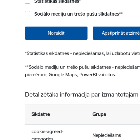
Statistikas sīkdatnes
*
Sociālo mediju un trešo pušu sīkdatnes
**
Noraidīt
Apstiprināt atzīmē
*
Statistikas sīkdatnes - nepieciešamas, lai uzlabotu v
**
Sociālo mediju un trešo pušu sīkdatnes - nepieciešamas
piemēram, Google Maps, PowerBI vai citus.
Detalizētāka informācija par izmantotajām
Sīkdatne
Grupa
cookie-agreed-
Nepieciešams
categories