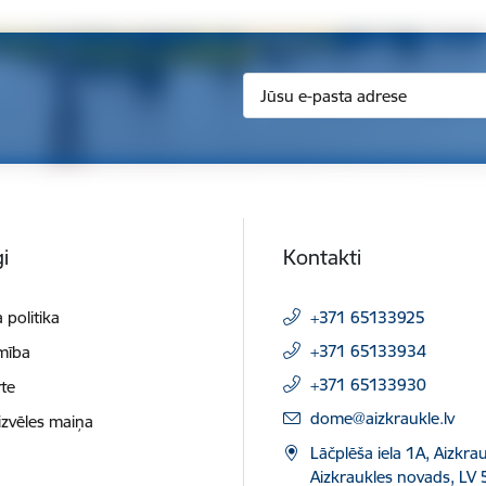
i
Kontakti
 politika
+371 65133925
+371 65133934
mība
+371 65133930
te
E-pasts:
dome@aizkraukle.lv
izvēles maiņa
Lāčplēša iela 1A, Aizkrau
Aizkraukles novads, LV 