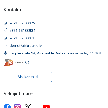
Kontakti
+371 65133925
+371 65133934
+371 65133930
E-pasts:
dome@aizkraukle.lv
Lāčplēša iela 1A, Aizkraukle, Aizkraukles novads, LV 5101
Visi kontakti
Sekojiet mums