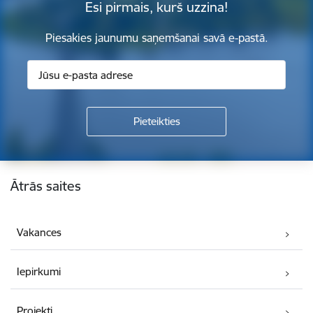
Esi pirmais, kurš uzzina!
Piesakies jaunumu saņemšanai savā e-pastā.
Kājene
Ātrās saites
Vakances
Iepirkumi
Projekti