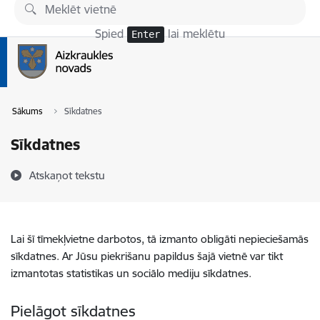
Pāriet uz lapas saturu
Spied
lai meklētu
Enter
Sākums
Sīkdatnes
Sīkdatnes
Atskaņot tekstu
Lai šī tīmekļvietne darbotos, tā izmanto obligāti nepieciešamās
sīkdatnes. Ar Jūsu piekrišanu papildus šajā vietnē var tikt
izmantotas statistikas un sociālo mediju sīkdatnes.
Pielāgot sīkdatnes