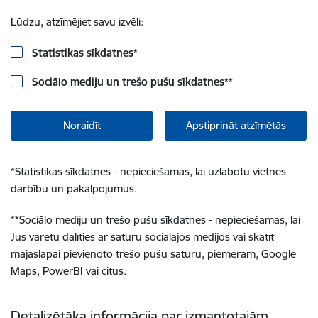
Lūdzu, atzīmējiet savu izvēli:
Statistikas sīkdatnes
*
Sociālo mediju un trešo pušu sīkdatnes
**
Noraidīt
Apstiprināt atzīmētās
*
Statistikas sīkdatnes - nepieciešamas, lai uzlabotu vietnes
darbību un pakalpojumus.
**
Sociālo mediju un trešo pušu sīkdatnes - nepieciešamas, lai
Jūs varētu dalīties ar saturu sociālajos medijos vai skatīt
mājaslapai pievienoto trešo pušu saturu, piemēram, Google
Maps, PowerBI vai citus.
Detalizētāka informācija par izmantotajām