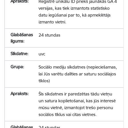
Reģistrē unikālu ID priekš jaunākās GA 4
versijas, kas tiek izmantots statistisko
datu iegūšanai par to, kā apmeklētājs
izmanto vietni.
24 stundas
uvc
Sociālo mediju sīkdatnes (nepieciešamas,
lai Jūs varētu dalīties ar saturu sociālajos
tīklos)
Šīs sīkdatnes ir paredzētas tādu vietņu
un satura koplietošanai, kas jūs interesē
mūsu vietnē, izmantojot trešo personu
sociālos tīklus vai citas vietnes.
24 stundas