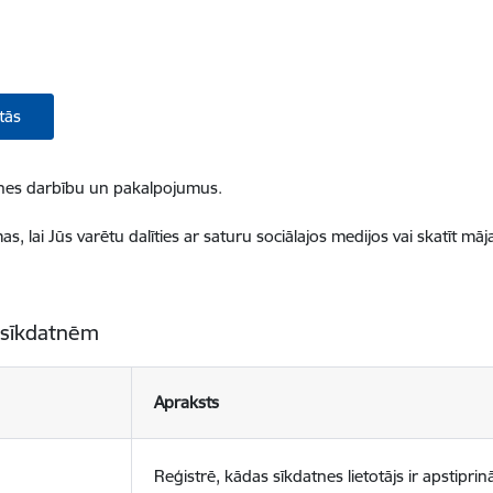
tās
ietnes darbību un pakalpojumus.
, lai Jūs varētu dalīties ar saturu sociālajos medijos vai skatīt mā
 sīkdatnēm
Apraksts
Reģistrē, kādas sīkdatnes lietotājs ir apstiprinā