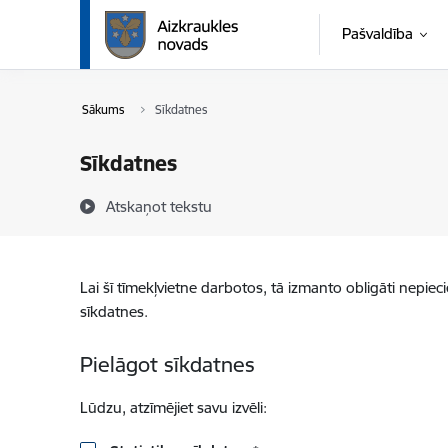
Pāriet uz lapas saturu
Pašvaldība
Sākums
Sīkdatnes
Sīkdatnes
Atskaņot tekstu
Lai šī tīmekļvietne darbotos, tā izmanto obligāti nepiec
sīkdatnes.
Pielāgot sīkdatnes
Lūdzu, atzīmējiet savu izvēli: