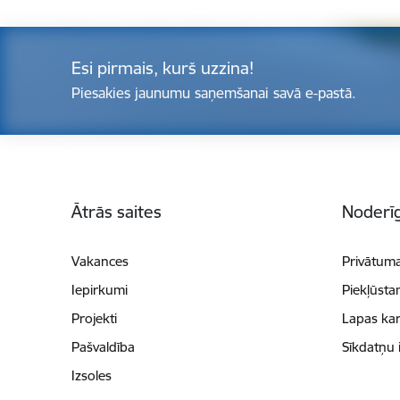
Esi pirmais, kurš uzzina!
Piesakies jaunumu saņemšanai savā e-pastā.
Kājene
Ātrās saites
Noderīg
Vakances
Privātuma
Iepirkumi
Piekļūsta
Projekti
Lapas kar
Pašvaldība
Sīkdatņu 
Izsoles