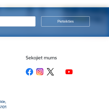
Sekojiet mums
kle,
5101