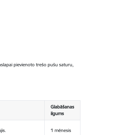
jaslapai pievienoto trešo pušu saturu,
Glabāšanas
ilgums
jis.
1 mēnesis