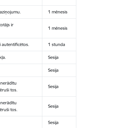
 paziņojumu.
1 mēnesis
otājs ir
1 mēnesis
 autentificētos.
1 stunda
kļa.
Sesija
Sesija
 nerādītu
Sesija
ēruši tos.
 nerādītu
Sesija
ēruši tos.
Sesija