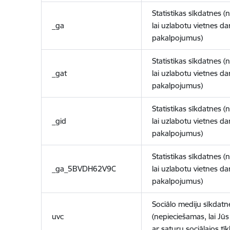
Statistikas sīkdatnes (
_ga
lai uzlabotu vietnes d
pakalpojumus)
Statistikas sīkdatnes (
_gat
lai uzlabotu vietnes d
pakalpojumus)
Statistikas sīkdatnes (
_gid
lai uzlabotu vietnes d
pakalpojumus)
Statistikas sīkdatnes (
_ga_5BVDH62V9C
lai uzlabotu vietnes d
pakalpojumus)
Sociālo mediju sīkdatn
uvc
(nepieciešamas, lai Jūs 
ar saturu sociālajos tīk