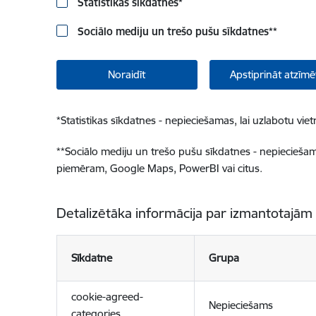
Statistikas sīkdatnes
*
Sociālo mediju un trešo pušu sīkdatnes
**
Noraidīt
Apstiprināt atzīmē
*
Statistikas sīkdatnes - nepieciešamas, lai uzlabotu v
**
Sociālo mediju un trešo pušu sīkdatnes - nepieciešamas
piemēram, Google Maps, PowerBI vai citus.
Detalizētāka informācija par izmantotajām
Sīkdatne
Grupa
cookie-agreed-
Nepieciešams
categories