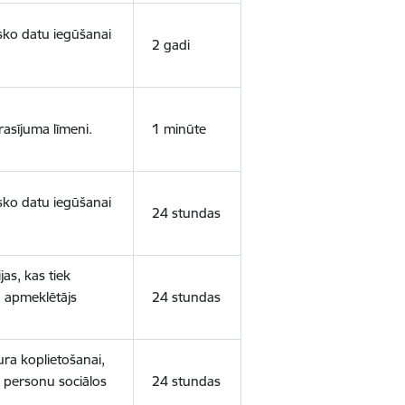
isko datu iegūšanai
2 gadi
rasījuma līmeni.
1 minūte
isko datu iegūšanai
24 stundas
as, kas tiek
ā apmeklētājs
24 stundas
ura koplietošanai,
o personu sociālos
24 stundas