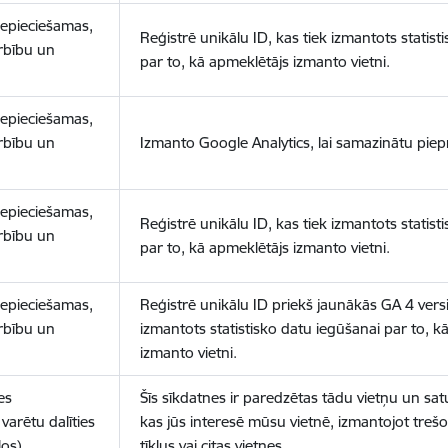
nepieciešamas,
Reģistrē unikālu ID, kas tiek izmantots statist
arbību un
par to, kā apmeklētājs izmanto vietni.
nepieciešamas,
arbību un
Izmanto Google Analytics, lai samazinātu piep
nepieciešamas,
Reģistrē unikālu ID, kas tiek izmantots statist
arbību un
par to, kā apmeklētājs izmanto vietni.
nepieciešamas,
Reģistrē unikālu ID priekš jaunākās GA 4 versij
arbību un
izmantots statistisko datu iegūšanai par to, k
izmanto vietni.
es
Šīs sīkdatnes ir paredzētas tādu vietņu un sat
varētu dalīties
kas jūs interesē mūsu vietnē, izmantojot treš
los)
tīklus vai citas vietnes.