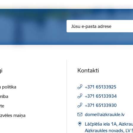
i
Kontakti
 politika
+371 65133925
+371 65133934
mība
+371 65133930
te
E-pasts:
dome@aizkraukle.lv
izvēles maiņa
Lāčplēša iela 1A, Aizkrau
Aizkraukles novads, LV 