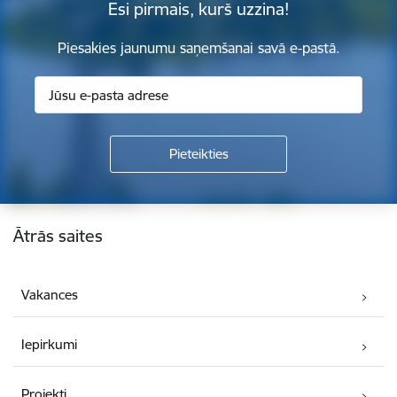
Esi pirmais, kurš uzzina!
Piesakies jaunumu saņemšanai savā e-pastā.
Kājene
Ātrās saites
Vakances
Iepirkumi
Projekti