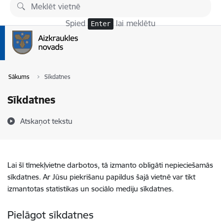
Pāriet uz lapas saturu
Spied
lai meklētu
Enter
Sākums
Sīkdatnes
Sīkdatnes
Atskaņot tekstu
Lai šī tīmekļvietne darbotos, tā izmanto obligāti nepieciešamās
sīkdatnes. Ar Jūsu piekrišanu papildus šajā vietnē var tikt
izmantotas statistikas un sociālo mediju sīkdatnes.
Pielāgot sīkdatnes