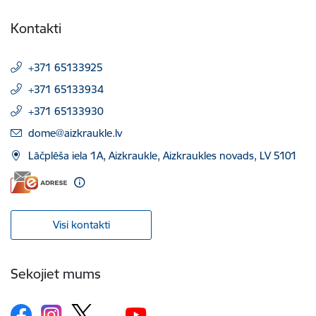
Kontakti
+371 65133925
+371 65133934
+371 65133930
E-pasts:
dome@aizkraukle.lv
Lāčplēša iela 1A, Aizkraukle, Aizkraukles novads, LV 5101
Visi kontakti
Sekojiet mums