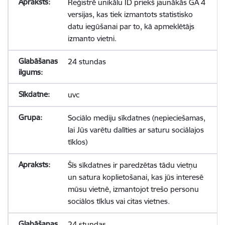
Reģistrē unikālu ID priekš jaunākās GA 4
versijas, kas tiek izmantots statistisko
datu iegūšanai par to, kā apmeklētājs
izmanto vietni.
24 stundas
uvc
Sociālo mediju sīkdatnes (nepieciešamas,
lai Jūs varētu dalīties ar saturu sociālajos
tīklos)
Šīs sīkdatnes ir paredzētas tādu vietņu
un satura koplietošanai, kas jūs interesē
mūsu vietnē, izmantojot trešo personu
sociālos tīklus vai citas vietnes.
24 stundas