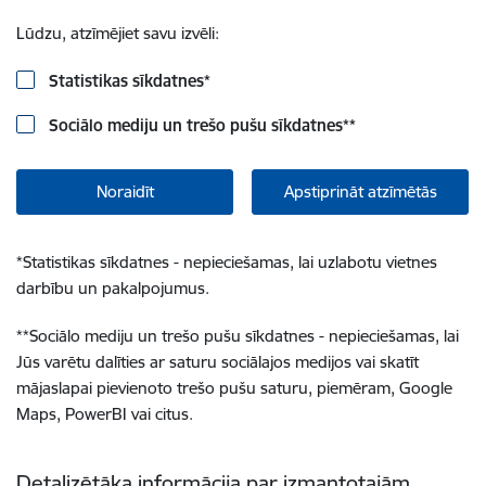
Lūdzu, atzīmējiet savu izvēli:
Statistikas sīkdatnes
*
Sociālo mediju un trešo pušu sīkdatnes
**
Noraidīt
Apstiprināt atzīmētās
*
Statistikas sīkdatnes - nepieciešamas, lai uzlabotu vietnes
darbību un pakalpojumus.
**
Sociālo mediju un trešo pušu sīkdatnes - nepieciešamas, lai
Jūs varētu dalīties ar saturu sociālajos medijos vai skatīt
mājaslapai pievienoto trešo pušu saturu, piemēram, Google
Maps, PowerBI vai citus.
Detalizētāka informācija par izmantotajām