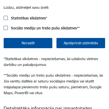
Lūdzu, atzīmējiet savu izvēli:
Statistikas sīkdatnes
*
Sociālo mediju un trešo pušu sīkdatnes
**
Noraidīt
Apstiprināt atzīmētās
*
Statistikas sīkdatnes - nepieciešamas, lai uzlabotu vietnes
darbību un pakalpojumus.
**
Sociālo mediju un trešo pušu sīkdatnes - nepieciešamas, lai
Jūs varētu dalīties ar saturu sociālajos medijos vai skatīt
mājaslapai pievienoto trešo pušu saturu, piemēram, Google
Maps, PowerBI vai citus.
Detalizētāka informācija par izmantotajām