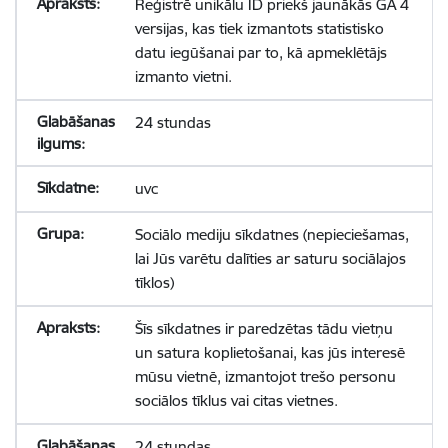
Reģistrē unikālu ID priekš jaunākās GA 4
versijas, kas tiek izmantots statistisko
datu iegūšanai par to, kā apmeklētājs
izmanto vietni.
24 stundas
uvc
Sociālo mediju sīkdatnes (nepieciešamas,
lai Jūs varētu dalīties ar saturu sociālajos
tīklos)
Šīs sīkdatnes ir paredzētas tādu vietņu
un satura koplietošanai, kas jūs interesē
mūsu vietnē, izmantojot trešo personu
sociālos tīklus vai citas vietnes.
24 stundas