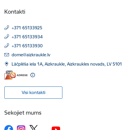
Kontakti
+371 65133925
+371 65133934
+371 65133930
E-pasts:
dome@aizkraukle.lv
Lāčplēša iela 1A, Aizkraukle, Aizkraukles novads, LV 5101
Visi kontakti
Sekojiet mums