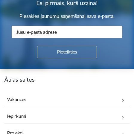
Esi pirmais, kurš uzzina!
Piesakies jaunumu saņemšanai savā e-pastā.
Kājene
Ātrās saites
Vakances
Iepirkumi
Projekti