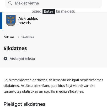
Pāriet uz lapas saturu
Spied
lai meklētu
Enter
Sākums
Sīkdatnes
Sīkdatnes
Atskaņot tekstu
Lai šī tīmekļvietne darbotos, tā izmanto obligāti nepieciešamās
sīkdatnes. Ar Jūsu piekrišanu papildus šajā vietnē var tikt
izmantotas statistikas un sociālo mediju sīkdatnes.
Pielāgot sīkdatnes