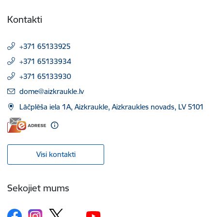
Kontakti
+371 65133925
+371 65133934
+371 65133930
E-pasts:
dome@aizkraukle.lv
Lāčplēša iela 1A, Aizkraukle, Aizkraukles novads, LV 5101
Visi kontakti
Sekojiet mums