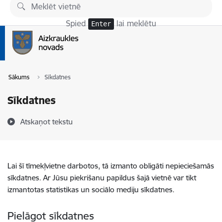
Pāriet uz lapas saturu
Spied
lai meklētu
Enter
Sākums
Sīkdatnes
Sīkdatnes
Atskaņot tekstu
Lai šī tīmekļvietne darbotos, tā izmanto obligāti nepieciešamās
sīkdatnes. Ar Jūsu piekrišanu papildus šajā vietnē var tikt
izmantotas statistikas un sociālo mediju sīkdatnes.
Pielāgot sīkdatnes