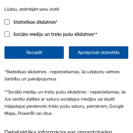
Lūdzu, atzīmējiet savu izvēli:
Statistikas sīkdatnes
*
Sociālo mediju un trešo pušu sīkdatnes
**
Noraidīt
Apstiprināt atzīmētās
*
Statistikas sīkdatnes - nepieciešamas, lai uzlabotu vietnes
darbību un pakalpojumus.
**
Sociālo mediju un trešo pušu sīkdatnes - nepieciešamas, lai
Jūs varētu dalīties ar saturu sociālajos medijos vai skatīt
mājaslapai pievienoto trešo pušu saturu, piemēram, Google
Maps, PowerBI vai citus.
Detalizētāka informācija par izmantotajām