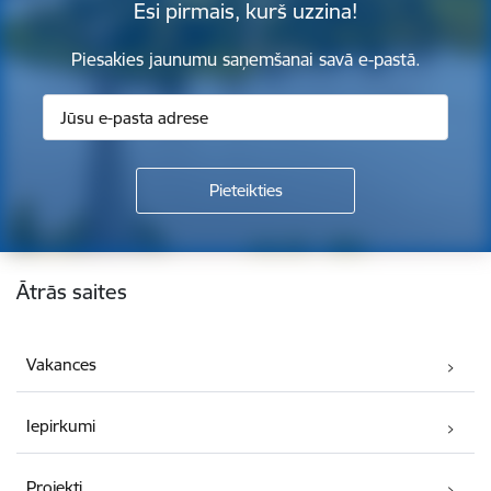
Esi pirmais, kurš uzzina!
Piesakies jaunumu saņemšanai savā e-pastā.
Kājene
Ātrās saites
Vakances
Iepirkumi
Projekti