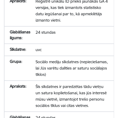
Reģistrē unikālu ID priekš jaunākās GA 4
versijas, kas tiek izmantots statistisko
datu iegūšanai par to, kā apmeklētājs
izmanto vietni.
24 stundas
uvc
Sociālo mediju sīkdatnes (nepieciešamas,
lai Jūs varētu dalīties ar saturu sociālajos
tīklos)
Šīs sīkdatnes ir paredzētas tādu vietņu
un satura koplietošanai, kas jūs interesē
mūsu vietnē, izmantojot trešo personu
sociālos tīklus vai citas vietnes.
24 stundas