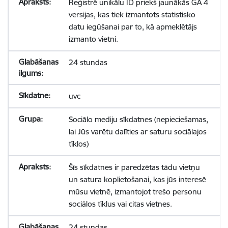
Reģistrē unikālu ID priekš jaunākās GA 4
versijas, kas tiek izmantots statistisko
datu iegūšanai par to, kā apmeklētājs
izmanto vietni.
24 stundas
uvc
Sociālo mediju sīkdatnes (nepieciešamas,
lai Jūs varētu dalīties ar saturu sociālajos
tīklos)
Šīs sīkdatnes ir paredzētas tādu vietņu
un satura koplietošanai, kas jūs interesē
mūsu vietnē, izmantojot trešo personu
sociālos tīklus vai citas vietnes.
24 stundas