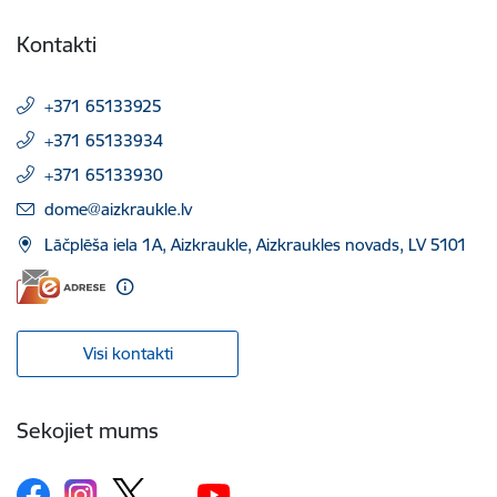
Kontakti
+371 65133925
+371 65133934
+371 65133930
E-pasts:
dome@aizkraukle.lv
Lāčplēša iela 1A, Aizkraukle, Aizkraukles novads, LV 5101
Visi kontakti
Sekojiet mums