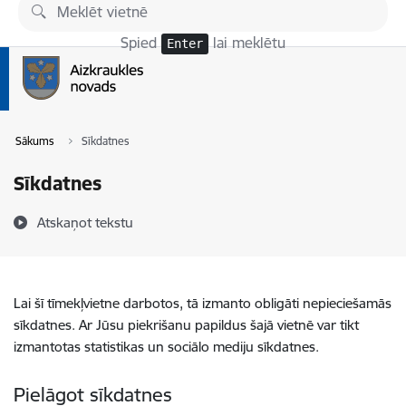
Pāriet uz lapas saturu
Spied
lai meklētu
Enter
Sākums
Sīkdatnes
Sīkdatnes
Atskaņot tekstu
Lai šī tīmekļvietne darbotos, tā izmanto obligāti nepieciešamās
sīkdatnes. Ar Jūsu piekrišanu papildus šajā vietnē var tikt
izmantotas statistikas un sociālo mediju sīkdatnes.
Pielāgot sīkdatnes