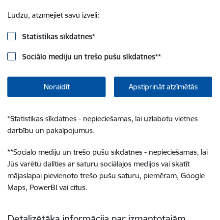
Lūdzu, atzīmējiet savu izvēli:
Statistikas sīkdatnes
*
Sociālo mediju un trešo pušu sīkdatnes
**
Noraidīt
Apstiprināt atzīmētās
*
Statistikas sīkdatnes - nepieciešamas, lai uzlabotu vietnes
darbību un pakalpojumus.
**
Sociālo mediju un trešo pušu sīkdatnes - nepieciešamas, lai
Jūs varētu dalīties ar saturu sociālajos medijos vai skatīt
mājaslapai pievienoto trešo pušu saturu, piemēram, Google
Maps, PowerBI vai citus.
Detalizētāka informācija par izmantotajām