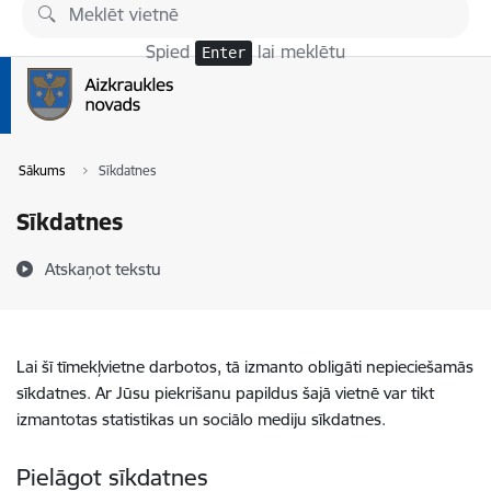
Pāriet uz lapas saturu
Spied
lai meklētu
Enter
Sākums
Sīkdatnes
Sīkdatnes
Atskaņot tekstu
Lai šī tīmekļvietne darbotos, tā izmanto obligāti nepieciešamās
sīkdatnes. Ar Jūsu piekrišanu papildus šajā vietnē var tikt
izmantotas statistikas un sociālo mediju sīkdatnes.
Pielāgot sīkdatnes