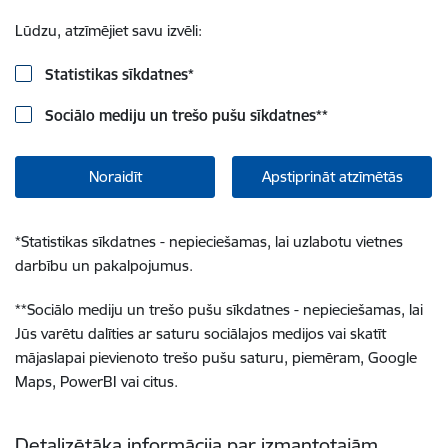
Lūdzu, atzīmējiet savu izvēli:
Statistikas sīkdatnes
*
Sociālo mediju un trešo pušu sīkdatnes
**
Noraidīt
Apstiprināt atzīmētās
*
Statistikas sīkdatnes - nepieciešamas, lai uzlabotu vietnes
darbību un pakalpojumus.
**
Sociālo mediju un trešo pušu sīkdatnes - nepieciešamas, lai
Jūs varētu dalīties ar saturu sociālajos medijos vai skatīt
mājaslapai pievienoto trešo pušu saturu, piemēram, Google
Maps, PowerBI vai citus.
Detalizētāka informācija par izmantotajām