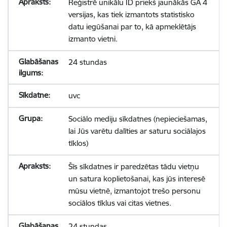
Reģistrē unikālu ID priekš jaunākās GA 4
versijas, kas tiek izmantots statistisko
datu iegūšanai par to, kā apmeklētājs
izmanto vietni.
24 stundas
uvc
Sociālo mediju sīkdatnes (nepieciešamas,
lai Jūs varētu dalīties ar saturu sociālajos
tīklos)
Šīs sīkdatnes ir paredzētas tādu vietņu
un satura koplietošanai, kas jūs interesē
mūsu vietnē, izmantojot trešo personu
sociālos tīklus vai citas vietnes.
24 stundas