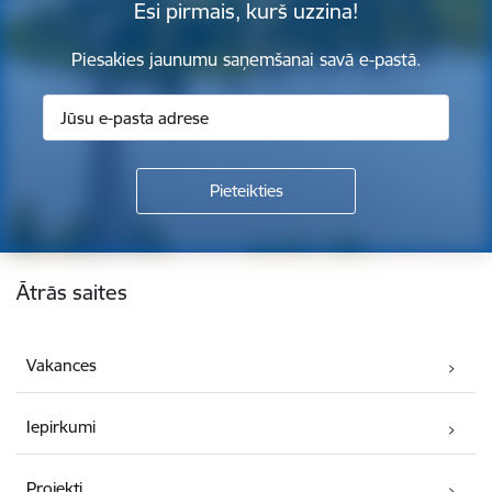
Esi pirmais, kurš uzzina!
Piesakies jaunumu saņemšanai savā e-pastā.
Kājene
Ātrās saites
Vakances
Iepirkumi
Projekti