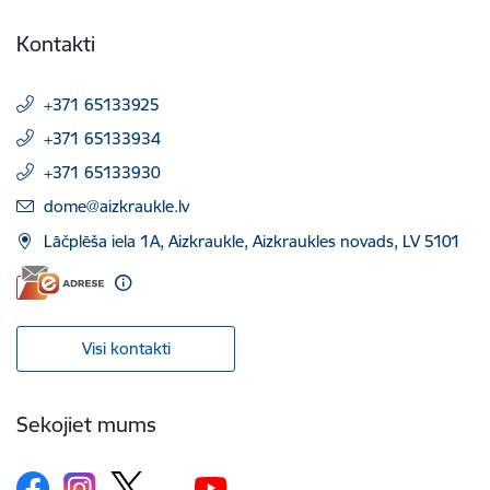
Kontakti
+371 65133925
+371 65133934
+371 65133930
E-pasts:
dome@aizkraukle.lv
Lāčplēša iela 1A, Aizkraukle, Aizkraukles novads, LV 5101
Visi kontakti
Sekojiet mums