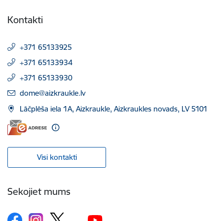
Kontakti
+371 65133925
+371 65133934
+371 65133930
E-pasts:
dome@aizkraukle.lv
Lāčplēša iela 1A, Aizkraukle, Aizkraukles novads, LV 5101
Visi kontakti
Sekojiet mums