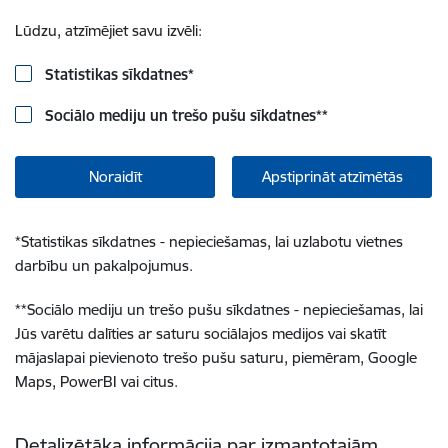
Lūdzu, atzīmējiet savu izvēli:
Statistikas sīkdatnes
*
Sociālo mediju un trešo pušu sīkdatnes
**
Noraidīt
Apstiprināt atzīmētās
*
Statistikas sīkdatnes - nepieciešamas, lai uzlabotu vietnes
darbību un pakalpojumus.
**
Sociālo mediju un trešo pušu sīkdatnes - nepieciešamas, lai
Jūs varētu dalīties ar saturu sociālajos medijos vai skatīt
mājaslapai pievienoto trešo pušu saturu, piemēram, Google
Maps, PowerBI vai citus.
Detalizētāka informācija par izmantotajām