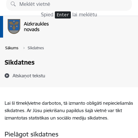
Pāriet uz lapas saturu
Spied
lai meklētu
Enter
Sākums
Sīkdatnes
Sīkdatnes
Atskaņot tekstu
Lai šī tīmekļvietne darbotos, tā izmanto obligāti nepieciešamās
sīkdatnes. Ar Jūsu piekrišanu papildus šajā vietnē var tikt
izmantotas statistikas un sociālo mediju sīkdatnes.
Pielāgot sīkdatnes