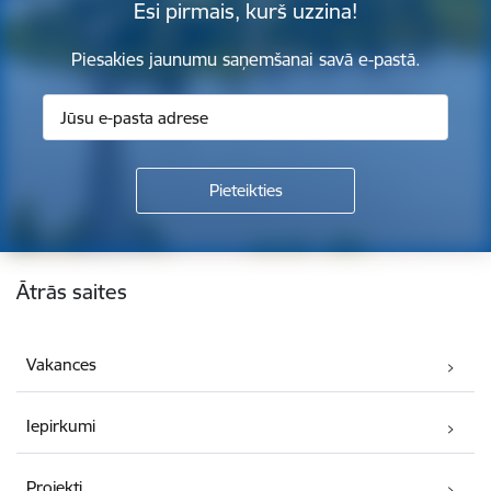
Esi pirmais, kurš uzzina!
Piesakies jaunumu saņemšanai savā e-pastā.
Kājene
Ātrās saites
Vakances
Iepirkumi
Projekti