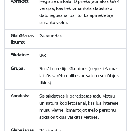
Reģistrē unikālu ID priekš jaunākās GA 4
versijas, kas tiek izmantots statistisko
datu iegūšanai par to, kā apmeklētājs
izmanto vietni.
24 stundas
uvc
Sociālo mediju sīkdatnes (nepieciešamas,
lai Jūs varētu dalīties ar saturu sociālajos
tīklos)
Šīs sīkdatnes ir paredzētas tādu vietņu
un satura koplietošanai, kas jūs interesē
mūsu vietnē, izmantojot trešo personu
sociālos tīklus vai citas vietnes.
24 stundas