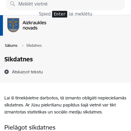
Pāriet uz lapas saturu
Spied
lai meklētu
Enter
Sākums
Sīkdatnes
Sīkdatnes
Atskaņot tekstu
Lai šī tīmekļvietne darbotos, tā izmanto obligāti nepieciešamās
sīkdatnes. Ar Jūsu piekrišanu papildus šajā vietnē var tikt
izmantotas statistikas un sociālo mediju sīkdatnes.
Pielāgot sīkdatnes