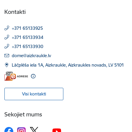
Kontakti
+371 65133925
+371 65133934
+371 65133930
E-pasts:
dome@aizkraukle.lv
Lāčplēša iela 1A, Aizkraukle, Aizkraukles novads, LV 5101
Visi kontakti
Sekojiet mums