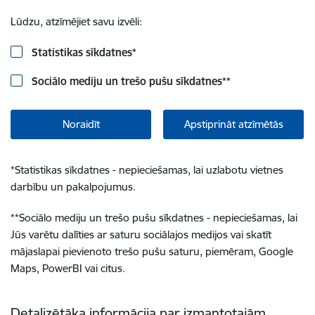
Lūdzu, atzīmējiet savu izvēli:
Statistikas sīkdatnes
*
Sociālo mediju un trešo pušu sīkdatnes
**
Noraidīt
Apstiprināt atzīmētās
*
Statistikas sīkdatnes - nepieciešamas, lai uzlabotu vietnes
darbību un pakalpojumus.
**
Sociālo mediju un trešo pušu sīkdatnes - nepieciešamas, lai
Jūs varētu dalīties ar saturu sociālajos medijos vai skatīt
mājaslapai pievienoto trešo pušu saturu, piemēram, Google
Maps, PowerBI vai citus.
Detalizētāka informācija par izmantotajām