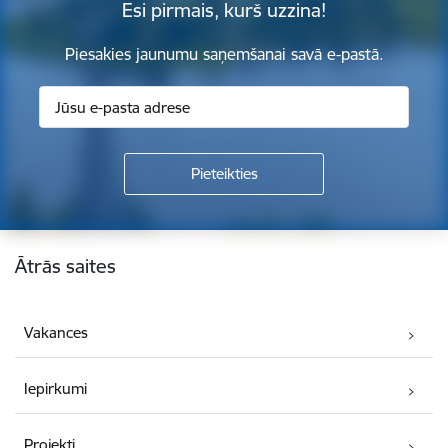
Esi pirmais, kurš uzzina!
Piesakies jaunumu saņemšanai savā e-pastā.
Kājene
Ātrās saites
Vakances
Iepirkumi
Projekti