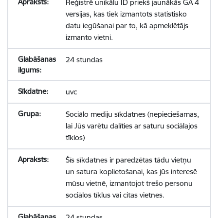
Reģistrē unikālu ID priekš jaunākās GA 4
versijas, kas tiek izmantots statistisko
datu iegūšanai par to, kā apmeklētājs
izmanto vietni.
24 stundas
uvc
Sociālo mediju sīkdatnes (nepieciešamas,
lai Jūs varētu dalīties ar saturu sociālajos
tīklos)
Šīs sīkdatnes ir paredzētas tādu vietņu
un satura koplietošanai, kas jūs interesē
mūsu vietnē, izmantojot trešo personu
sociālos tīklus vai citas vietnes.
24 stundas