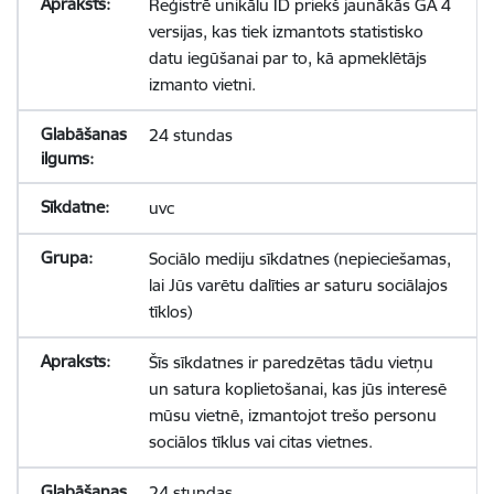
Reģistrē unikālu ID priekš jaunākās GA 4
versijas, kas tiek izmantots statistisko
datu iegūšanai par to, kā apmeklētājs
izmanto vietni.
24 stundas
uvc
Sociālo mediju sīkdatnes (nepieciešamas,
lai Jūs varētu dalīties ar saturu sociālajos
tīklos)
Šīs sīkdatnes ir paredzētas tādu vietņu
un satura koplietošanai, kas jūs interesē
mūsu vietnē, izmantojot trešo personu
sociālos tīklus vai citas vietnes.
24 stundas