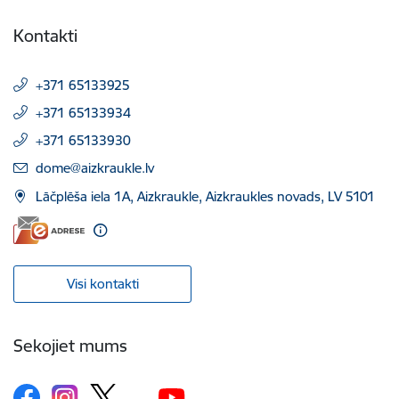
Kontakti
+371 65133925
+371 65133934
+371 65133930
E-pasts:
dome@aizkraukle.lv
Lāčplēša iela 1A, Aizkraukle, Aizkraukles novads, LV 5101
Visi kontakti
Sekojiet mums