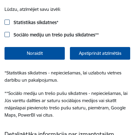
Lūdzu, atzīmējiet savu izvēli:
Statistikas sīkdatnes
*
Sociālo mediju un trešo pušu sīkdatnes
**
Noraidīt
Apstiprināt atzīmētās
*
Statistikas sīkdatnes - nepieciešamas, lai uzlabotu vietnes
darbību un pakalpojumus.
**
Sociālo mediju un trešo pušu sīkdatnes - nepieciešamas, lai
Jūs varētu dalīties ar saturu sociālajos medijos vai skatīt
mājaslapai pievienoto trešo pušu saturu, piemēram, Google
Maps, PowerBI vai citus.
Detalizētāka informācija par izmantotajām