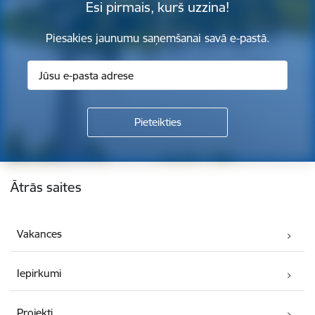
Esi pirmais, kurš uzzina!
Piesakies jaunumu saņemšanai savā e-pastā.
Kājene
Ātrās saites
Vakances
Iepirkumi
Projekti