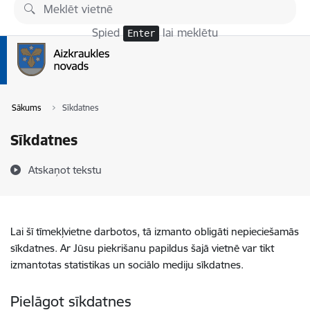
Pāriet uz lapas saturu
Spied
lai meklētu
Enter
Sākums
Sīkdatnes
Sīkdatnes
Atskaņot tekstu
Lai šī tīmekļvietne darbotos, tā izmanto obligāti nepieciešamās
sīkdatnes. Ar Jūsu piekrišanu papildus šajā vietnē var tikt
izmantotas statistikas un sociālo mediju sīkdatnes.
Pielāgot sīkdatnes