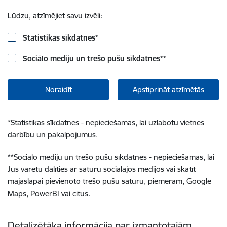
Lūdzu, atzīmējiet savu izvēli:
Statistikas sīkdatnes
*
Sociālo mediju un trešo pušu sīkdatnes
**
Noraidīt
Apstiprināt atzīmētās
*
Statistikas sīkdatnes - nepieciešamas, lai uzlabotu vietnes
darbību un pakalpojumus.
**
Sociālo mediju un trešo pušu sīkdatnes - nepieciešamas, lai
Jūs varētu dalīties ar saturu sociālajos medijos vai skatīt
mājaslapai pievienoto trešo pušu saturu, piemēram, Google
Maps, PowerBI vai citus.
Detalizētāka informācija par izmantotajām