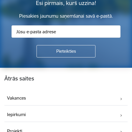
Esi pirmais, kurš uzzina!
Piesakies jaunumu saņemšanai savā e-pastā.
Kājene
Ātrās saites
Vakances
Iepirkumi
Projekti