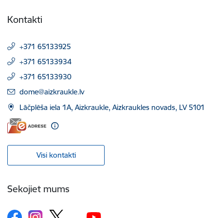
Kontakti
+371 65133925
+371 65133934
+371 65133930
E-pasts:
dome@aizkraukle.lv
Lāčplēša iela 1A, Aizkraukle, Aizkraukles novads, LV 5101
Visi kontakti
Sekojiet mums