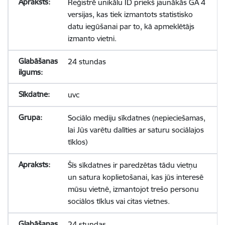
Reģistrē unikālu ID priekš jaunākās GA 4
versijas, kas tiek izmantots statistisko
datu iegūšanai par to, kā apmeklētājs
izmanto vietni.
24 stundas
uvc
Sociālo mediju sīkdatnes (nepieciešamas,
lai Jūs varētu dalīties ar saturu sociālajos
tīklos)
Šīs sīkdatnes ir paredzētas tādu vietņu
un satura koplietošanai, kas jūs interesē
mūsu vietnē, izmantojot trešo personu
sociālos tīklus vai citas vietnes.
24 stundas