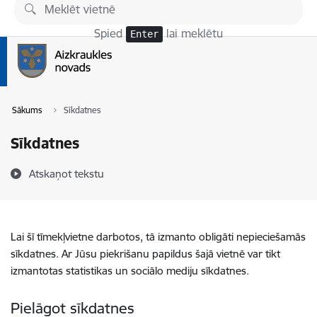
Pāriet uz lapas saturu
Spied
lai meklētu
Enter
Sākums
Sīkdatnes
Sīkdatnes
Atskaņot tekstu
Lai šī tīmekļvietne darbotos, tā izmanto obligāti nepieciešamās
sīkdatnes. Ar Jūsu piekrišanu papildus šajā vietnē var tikt
izmantotas statistikas un sociālo mediju sīkdatnes.
Pielāgot sīkdatnes