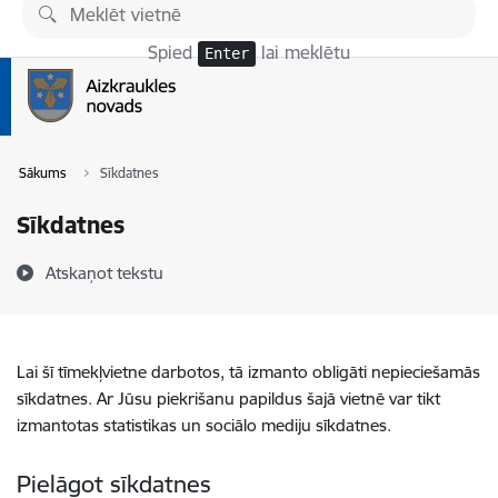
Pāriet uz lapas saturu
Spied
lai meklētu
Enter
Sākums
Sīkdatnes
Sīkdatnes
Atskaņot tekstu
Lai šī tīmekļvietne darbotos, tā izmanto obligāti nepieciešamās
sīkdatnes. Ar Jūsu piekrišanu papildus šajā vietnē var tikt
izmantotas statistikas un sociālo mediju sīkdatnes.
Pielāgot sīkdatnes