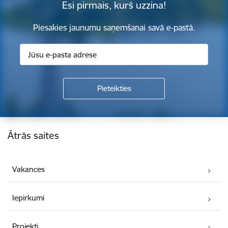
Esi pirmais, kurš uzzina!
Piesakies jaunumu saņemšanai savā e-pastā.
Kājene
Ātrās saites
Vakances
Iepirkumi
Projekti