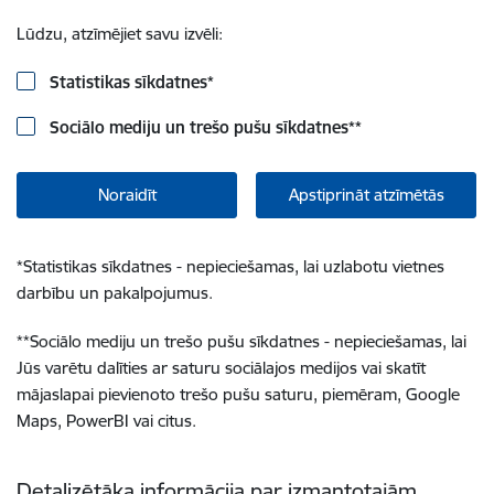
Lūdzu, atzīmējiet savu izvēli:
Statistikas sīkdatnes
*
Sociālo mediju un trešo pušu sīkdatnes
**
Noraidīt
Apstiprināt atzīmētās
*
Statistikas sīkdatnes - nepieciešamas, lai uzlabotu vietnes
darbību un pakalpojumus.
**
Sociālo mediju un trešo pušu sīkdatnes - nepieciešamas, lai
Jūs varētu dalīties ar saturu sociālajos medijos vai skatīt
mājaslapai pievienoto trešo pušu saturu, piemēram, Google
Maps, PowerBI vai citus.
Detalizētāka informācija par izmantotajām