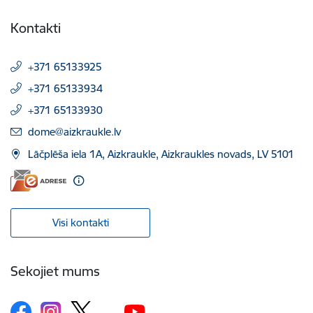
Kontakti
+371 65133925
+371 65133934
+371 65133930
E-pasts:
dome@aizkraukle.lv
Lāčplēša iela 1A, Aizkraukle, Aizkraukles novads, LV 5101
Visi kontakti
Sekojiet mums