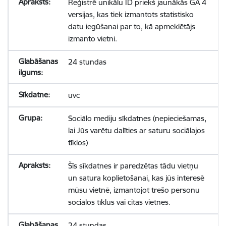
Reģistrē unikālu ID priekš jaunākās GA 4
versijas, kas tiek izmantots statistisko
datu iegūšanai par to, kā apmeklētājs
izmanto vietni.
24 stundas
uvc
Sociālo mediju sīkdatnes (nepieciešamas,
lai Jūs varētu dalīties ar saturu sociālajos
tīklos)
Šīs sīkdatnes ir paredzētas tādu vietņu
un satura koplietošanai, kas jūs interesē
mūsu vietnē, izmantojot trešo personu
sociālos tīklus vai citas vietnes.
24 stundas