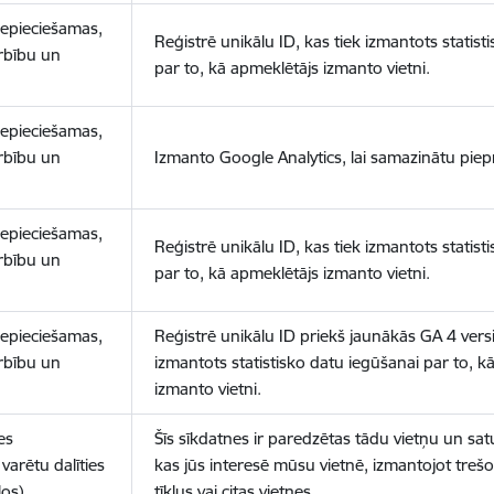
nepieciešamas,
Reģistrē unikālu ID, kas tiek izmantots statist
arbību un
par to, kā apmeklētājs izmanto vietni.
nepieciešamas,
arbību un
Izmanto Google Analytics, lai samazinātu piep
nepieciešamas,
Reģistrē unikālu ID, kas tiek izmantots statist
arbību un
par to, kā apmeklētājs izmanto vietni.
nepieciešamas,
Reģistrē unikālu ID priekš jaunākās GA 4 versij
arbību un
izmantots statistisko datu iegūšanai par to, k
izmanto vietni.
es
Šīs sīkdatnes ir paredzētas tādu vietņu un sat
varētu dalīties
kas jūs interesē mūsu vietnē, izmantojot treš
los)
tīklus vai citas vietnes.