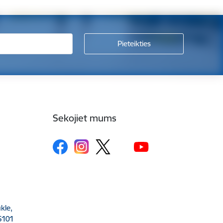
Sekojiet mums
kle,
5101