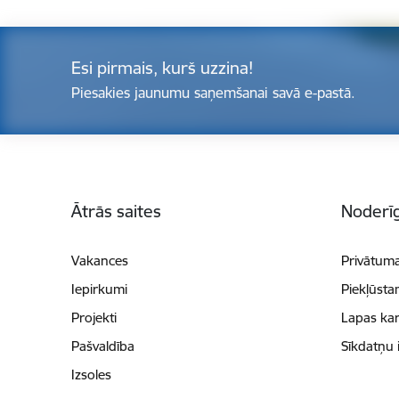
Esi pirmais, kurš uzzina!
Piesakies jaunumu saņemšanai savā e-pastā.
Kājene
Ātrās saites
Noderīg
Vakances
Privātuma
Iepirkumi
Piekļūsta
Projekti
Lapas kar
Pašvaldība
Sīkdatņu 
Izsoles