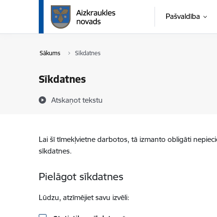
Pāriet uz lapas saturu
Pašvaldība
Sākums
Sīkdatnes
Sīkdatnes
Atskaņot tekstu
Lai šī tīmekļvietne darbotos, tā izmanto obligāti nepiec
sīkdatnes.
Pielāgot sīkdatnes
Lūdzu, atzīmējiet savu izvēli: