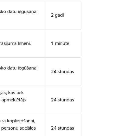
isko datu iegūšanai
2 gadi
rasījuma līmeni.
1 minūte
isko datu iegūšanai
24 stundas
as, kas tiek
ā apmeklētājs
24 stundas
ura koplietošanai,
o personu sociālos
24 stundas