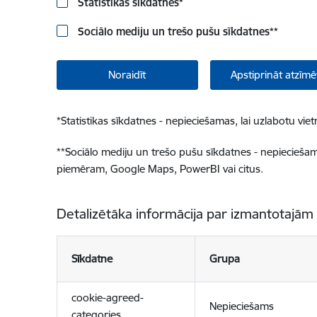
Statistikas sīkdatnes
*
Sociālo mediju un trešo pušu sīkdatnes
**
Noraidīt
Apstiprināt atzīmē
*
Statistikas sīkdatnes - nepieciešamas, lai uzlabotu v
**
Sociālo mediju un trešo pušu sīkdatnes - nepieciešamas
piemēram, Google Maps, PowerBI vai citus.
Detalizētāka informācija par izmantotajām
Sīkdatne
Grupa
cookie-agreed-
Nepieciešams
categories