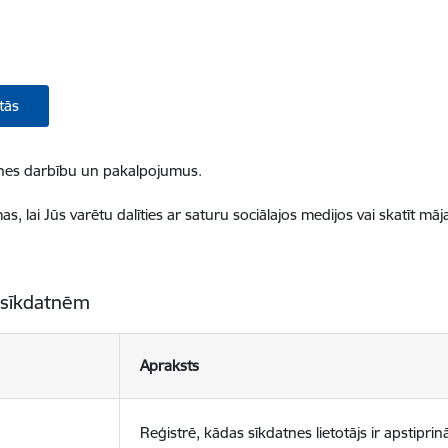
tās
ietnes darbību un pakalpojumus.
, lai Jūs varētu dalīties ar saturu sociālajos medijos vai skatīt mā
 sīkdatnēm
Apraksts
Reģistrē, kādas sīkdatnes lietotājs ir apstiprinā