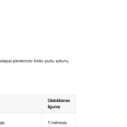
jaslapai pievienoto trešo pušu saturu,
Glabāšanas
ilgums
jis.
1 mēnesis