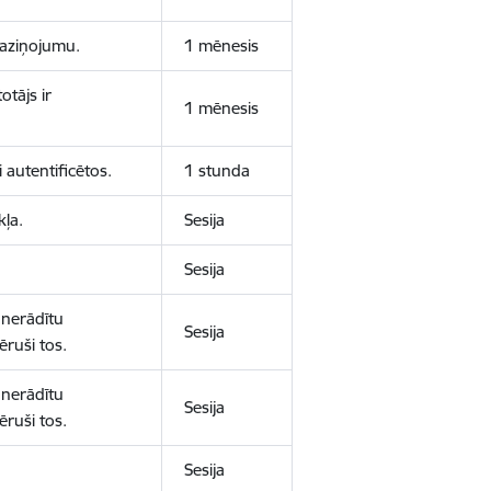
 paziņojumu.
1 mēnesis
otājs ir
1 mēnesis
 autentificētos.
1 stunda
kļa.
Sesija
Sesija
 nerādītu
Sesija
ēruši tos.
 nerādītu
Sesija
ēruši tos.
Sesija