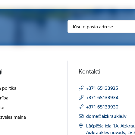
i
Kontakti
 politika
+371 65133925
+371 65133934
mība
+371 65133930
te
E-pasts:
dome@aizkraukle.lv
izvēles maiņa
Lāčplēša iela 1A, Aizkrau
Aizkraukles novads, LV 