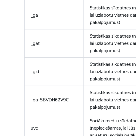
Statistikas sīkdatnes (
_ga
lai uzlabotu vietnes d
pakalpojumus)
Statistikas sīkdatnes (
_gat
lai uzlabotu vietnes d
pakalpojumus)
Statistikas sīkdatnes (
_gid
lai uzlabotu vietnes d
pakalpojumus)
Statistikas sīkdatnes (
_ga_5BVDH62V9C
lai uzlabotu vietnes d
pakalpojumus)
Sociālo mediju sīkdatn
uvc
(nepieciešamas, lai Jūs 
ar saturu sociālajos tīk