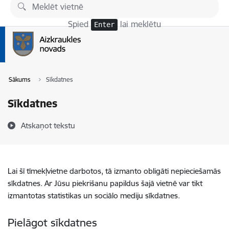
Pāriet uz lapas saturu
Spied
lai meklētu
Enter
Sākums
Sīkdatnes
Sīkdatnes
Atskaņot tekstu
Lai šī tīmekļvietne darbotos, tā izmanto obligāti nepieciešamās
sīkdatnes. Ar Jūsu piekrišanu papildus šajā vietnē var tikt
izmantotas statistikas un sociālo mediju sīkdatnes.
Pielāgot sīkdatnes