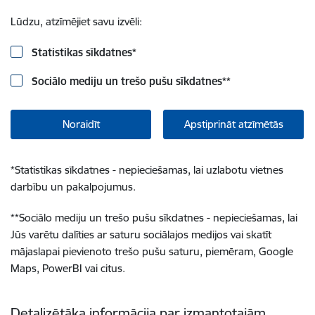
Lūdzu, atzīmējiet savu izvēli:
Statistikas sīkdatnes
*
Sociālo mediju un trešo pušu sīkdatnes
**
Noraidīt
Apstiprināt atzīmētās
*
Statistikas sīkdatnes - nepieciešamas, lai uzlabotu vietnes
darbību un pakalpojumus.
**
Sociālo mediju un trešo pušu sīkdatnes - nepieciešamas, lai
Jūs varētu dalīties ar saturu sociālajos medijos vai skatīt
mājaslapai pievienoto trešo pušu saturu, piemēram, Google
Maps, PowerBI vai citus.
Detalizētāka informācija par izmantotajām