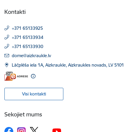
Kontakti
+371 65133925
+371 65133934
+371 65133930
E-pasts:
dome@aizkraukle.lv
Lāčplēša iela 1A, Aizkraukle, Aizkraukles novads, LV 5101
Visi kontakti
Sekojiet mums