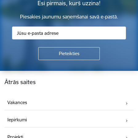
Esi pirmais, kurš uzzina!
Piesakies jaunumu saņemšanai savā e-pastā.
Kājene
Ātrās saites
Vakances
Iepirkumi
Projekti