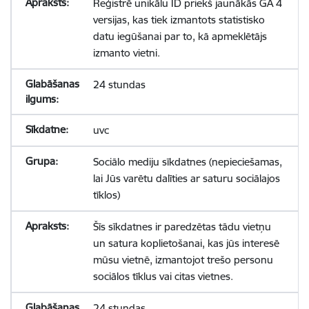
Reģistrē unikālu ID priekš jaunākās GA 4
versijas, kas tiek izmantots statistisko
datu iegūšanai par to, kā apmeklētājs
izmanto vietni.
24 stundas
uvc
Sociālo mediju sīkdatnes (nepieciešamas,
lai Jūs varētu dalīties ar saturu sociālajos
tīklos)
Šīs sīkdatnes ir paredzētas tādu vietņu
un satura koplietošanai, kas jūs interesē
mūsu vietnē, izmantojot trešo personu
sociālos tīklus vai citas vietnes.
24 stundas