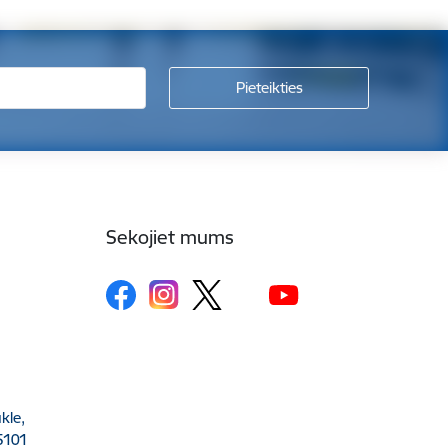
Sekojiet mums
kle,
5101