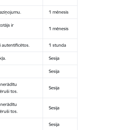
 paziņojumu.
1 mēnesis
otājs ir
1 mēnesis
 autentificētos.
1 stunda
kļa.
Sesija
Sesija
 nerādītu
Sesija
ēruši tos.
 nerādītu
Sesija
ēruši tos.
Sesija