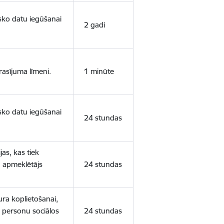
isko datu iegūšanai
2 gadi
rasījuma līmeni.
1 minūte
isko datu iegūšanai
24 stundas
as, kas tiek
ā apmeklētājs
24 stundas
ura koplietošanai,
o personu sociālos
24 stundas