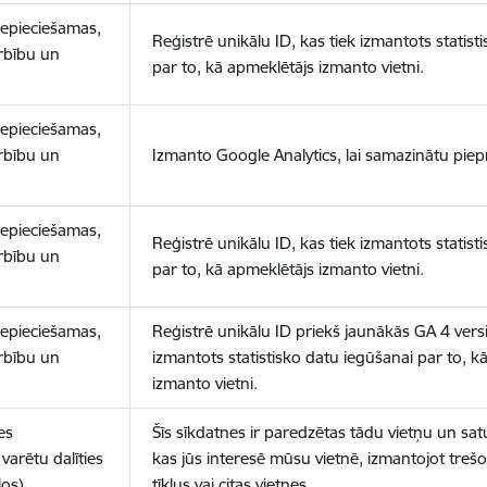
nepieciešamas,
Reģistrē unikālu ID, kas tiek izmantots statist
arbību un
par to, kā apmeklētājs izmanto vietni.
nepieciešamas,
arbību un
Izmanto Google Analytics, lai samazinātu piep
nepieciešamas,
Reģistrē unikālu ID, kas tiek izmantots statist
arbību un
par to, kā apmeklētājs izmanto vietni.
nepieciešamas,
Reģistrē unikālu ID priekš jaunākās GA 4 versij
arbību un
izmantots statistisko datu iegūšanai par to, k
izmanto vietni.
es
Šīs sīkdatnes ir paredzētas tādu vietņu un sat
varētu dalīties
kas jūs interesē mūsu vietnē, izmantojot treš
los)
tīklus vai citas vietnes.