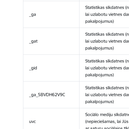
Statistikas sīkdatnes (
_ga
lai uzlabotu vietnes d
pakalpojumus)
Statistikas sīkdatnes (
_gat
lai uzlabotu vietnes d
pakalpojumus)
Statistikas sīkdatnes (
_gid
lai uzlabotu vietnes d
pakalpojumus)
Statistikas sīkdatnes (
_ga_5BVDH62V9C
lai uzlabotu vietnes d
pakalpojumus)
Sociālo mediju sīkdatn
uvc
(nepieciešamas, lai Jūs 
ar saturu sociālajos tīk