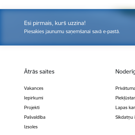
Esi pirmais, kurš uzzina!
Piesakies jaunumu saņemšanai savā e-pastā.
Kājene
Ātrās saites
Noderīg
Vakances
Privātuma
Iepirkumi
Piekļūsta
Projekti
Lapas kar
Pašvaldība
Sīkdatņu 
Izsoles