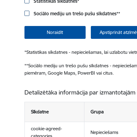
Statistikas sīkdatnes
*
Sociālo mediju un trešo pušu sīkdatnes
**
Noraidīt
Apstiprināt atzīmē
*
Statistikas sīkdatnes - nepieciešamas, lai uzlabotu v
**
Sociālo mediju un trešo pušu sīkdatnes - nepieciešamas
piemēram, Google Maps, PowerBI vai citus.
Detalizētāka informācija par izmantotajām
Sīkdatne
Grupa
cookie-agreed-
Nepieciešams
categories