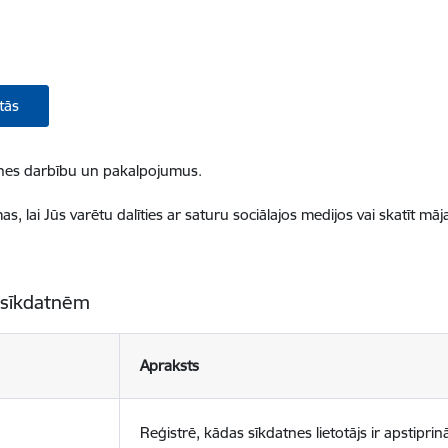
tās
ietnes darbību un pakalpojumus.
, lai Jūs varētu dalīties ar saturu sociālajos medijos vai skatīt mā
 sīkdatnēm
Apraksts
Reģistrē, kādas sīkdatnes lietotājs ir apstiprinā