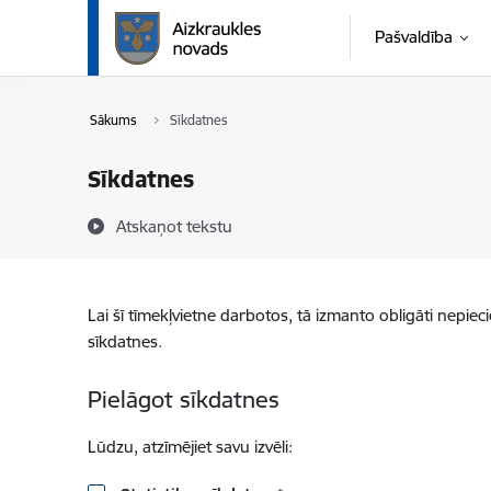
Pāriet uz lapas saturu
Pašvaldība
Sākums
Sīkdatnes
Sīkdatnes
Atskaņot tekstu
Lai šī tīmekļvietne darbotos, tā izmanto obligāti nepiec
sīkdatnes.
Pielāgot sīkdatnes
Lūdzu, atzīmējiet savu izvēli: