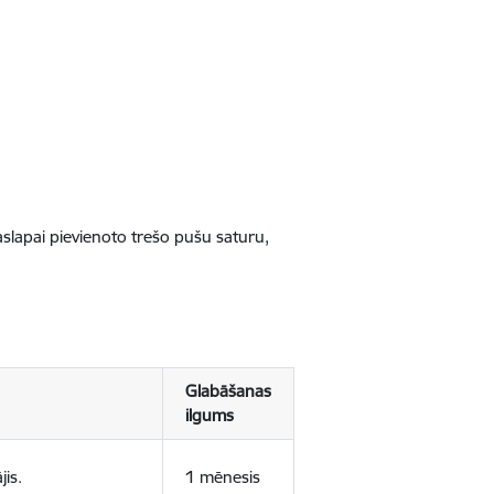
jaslapai pievienoto trešo pušu saturu,
Glabāšanas
ilgums
jis.
1 mēnesis