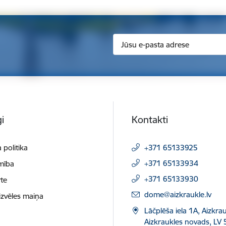
i
Kontakti
 politika
+371 65133925
+371 65133934
mība
+371 65133930
te
E-pasts:
dome@aizkraukle.lv
izvēles maiņa
Lāčplēša iela 1A, Aizkrau
Aizkraukles novads, LV 