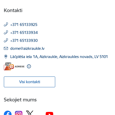
Kontakti
+371 65133925
+371 65133934
+371 65133930
E-pasts:
dome@aizkraukle.lv
Lāčplēša iela 1A, Aizkraukle, Aizkraukles novads, LV 5101
Visi kontakti
Sekojiet mums