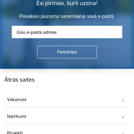
Esi pirmais, kurš uzzina!
Piesakies jaunumu saņemšanai savā e-pastā.
Kājene
Ātrās saites
Vakances
Iepirkumi
Projekti