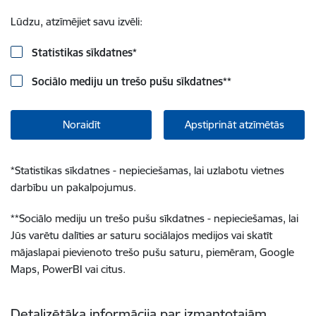
Lūdzu, atzīmējiet savu izvēli:
Statistikas sīkdatnes
*
Sociālo mediju un trešo pušu sīkdatnes
**
Noraidīt
Apstiprināt atzīmētās
*
Statistikas sīkdatnes - nepieciešamas, lai uzlabotu vietnes
darbību un pakalpojumus.
**
Sociālo mediju un trešo pušu sīkdatnes - nepieciešamas, lai
Jūs varētu dalīties ar saturu sociālajos medijos vai skatīt
mājaslapai pievienoto trešo pušu saturu, piemēram, Google
Maps, PowerBI vai citus.
Detalizētāka informācija par izmantotajām