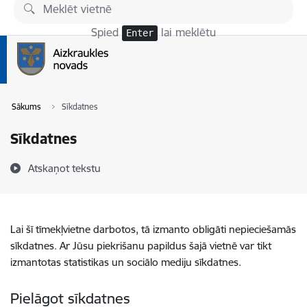
Pāriet uz lapas saturu
Spied
lai meklētu
Enter
Sākums
Sīkdatnes
Sīkdatnes
Atskaņot tekstu
Lai šī tīmekļvietne darbotos, tā izmanto obligāti nepieciešamās
sīkdatnes. Ar Jūsu piekrišanu papildus šajā vietnē var tikt
izmantotas statistikas un sociālo mediju sīkdatnes.
Pielāgot sīkdatnes