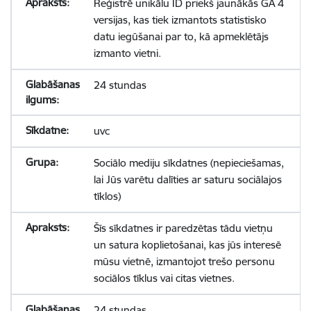
Reģistrē unikālu ID priekš jaunākās GA 4
versijas, kas tiek izmantots statistisko
datu iegūšanai par to, kā apmeklētājs
izmanto vietni.
24 stundas
uvc
Sociālo mediju sīkdatnes (nepieciešamas,
lai Jūs varētu dalīties ar saturu sociālajos
tīklos)
Šīs sīkdatnes ir paredzētas tādu vietņu
un satura koplietošanai, kas jūs interesē
mūsu vietnē, izmantojot trešo personu
sociālos tīklus vai citas vietnes.
24 stundas