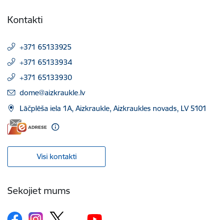
Kontakti
+371 65133925
+371 65133934
+371 65133930
E-pasts:
dome@aizkraukle.lv
Lāčplēša iela 1A, Aizkraukle, Aizkraukles novads, LV 5101
Visi kontakti
Sekojiet mums