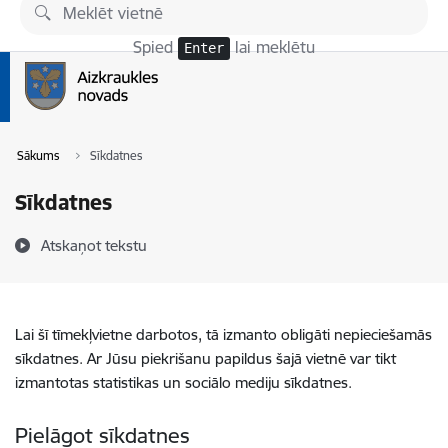
Pāriet uz lapas saturu
Spied
lai meklētu
Enter
Sākums
Sīkdatnes
Sīkdatnes
Atskaņot tekstu
Lai šī tīmekļvietne darbotos, tā izmanto obligāti nepieciešamās
sīkdatnes. Ar Jūsu piekrišanu papildus šajā vietnē var tikt
izmantotas statistikas un sociālo mediju sīkdatnes.
Pielāgot sīkdatnes