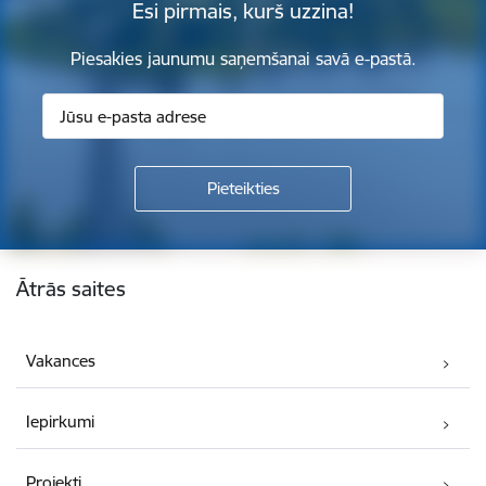
Esi pirmais, kurš uzzina!
Piesakies jaunumu saņemšanai savā e-pastā.
Kājene
Ātrās saites
Vakances
Iepirkumi
Projekti