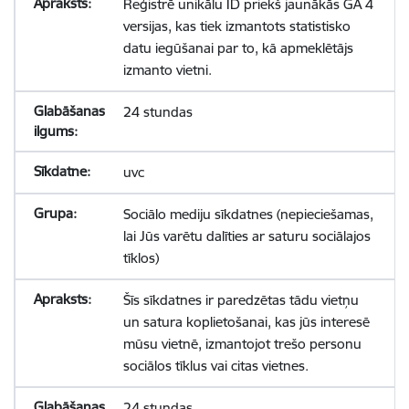
Reģistrē unikālu ID priekš jaunākās GA 4
versijas, kas tiek izmantots statistisko
datu iegūšanai par to, kā apmeklētājs
izmanto vietni.
24 stundas
uvc
Sociālo mediju sīkdatnes (nepieciešamas,
lai Jūs varētu dalīties ar saturu sociālajos
tīklos)
Šīs sīkdatnes ir paredzētas tādu vietņu
un satura koplietošanai, kas jūs interesē
mūsu vietnē, izmantojot trešo personu
sociālos tīklus vai citas vietnes.
24 stundas