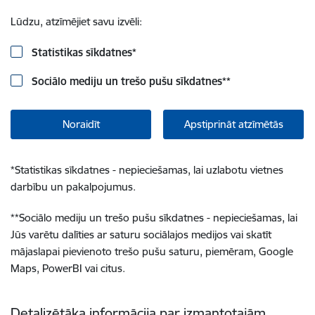
Lūdzu, atzīmējiet savu izvēli:
Statistikas sīkdatnes
*
Sociālo mediju un trešo pušu sīkdatnes
**
Noraidīt
Apstiprināt atzīmētās
*
Statistikas sīkdatnes - nepieciešamas, lai uzlabotu vietnes
darbību un pakalpojumus.
**
Sociālo mediju un trešo pušu sīkdatnes - nepieciešamas, lai
Jūs varētu dalīties ar saturu sociālajos medijos vai skatīt
mājaslapai pievienoto trešo pušu saturu, piemēram, Google
Maps, PowerBI vai citus.
Detalizētāka informācija par izmantotajām