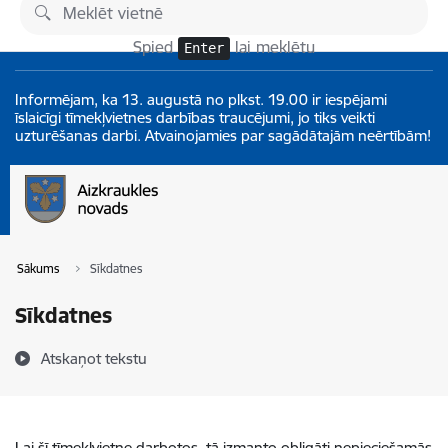
Pāriet uz lapas saturu
Izmaiņas
Spied
lai meklētu
Enter
Informējam, ka 13. augustā no plkst. 19.00 ir iespējami
īslaicīgi tīmekļvietnes darbības traucējumi, jo tiks veikti
uzturēšanas darbi. Atvainojamies par sagādātajām neērtībām!
Sākums
Sīkdatnes
Sīkdatnes
Atskaņot tekstu
Lai šī tīmekļvietne darbotos, tā izmanto obligāti nepieciešamās