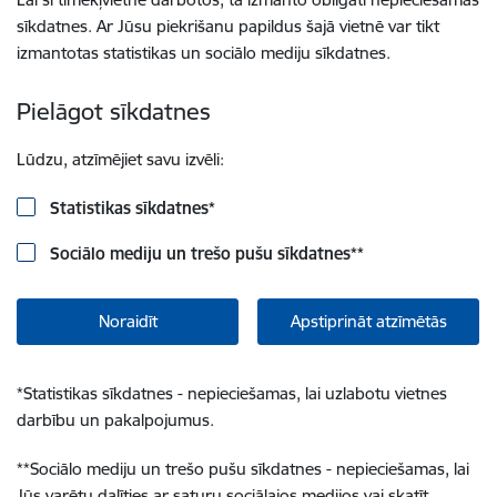
sīkdatnes. Ar Jūsu piekrišanu papildus šajā vietnē var tikt
izmantotas statistikas un sociālo mediju sīkdatnes.
Pielāgot sīkdatnes
Lūdzu, atzīmējiet savu izvēli:
Statistikas sīkdatnes
*
Sociālo mediju un trešo pušu sīkdatnes
**
Noraidīt
Apstiprināt atzīmētās
*
Statistikas sīkdatnes - nepieciešamas, lai uzlabotu vietnes
darbību un pakalpojumus.
**
Sociālo mediju un trešo pušu sīkdatnes - nepieciešamas, lai
Jūs varētu dalīties ar saturu sociālajos medijos vai skatīt