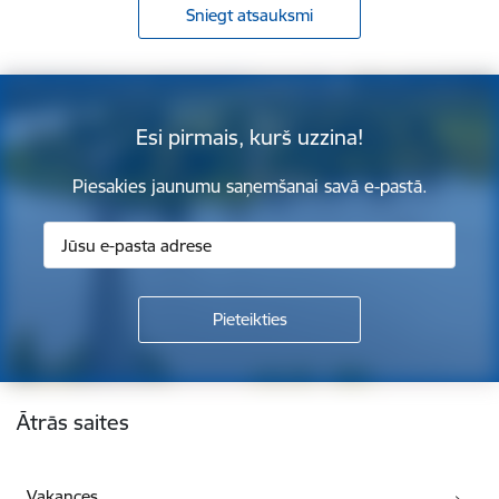
Sniegt atsauksmi
Esi pirmais, kurš uzzina!
Piesakies jaunumu saņemšanai savā e-pastā.
Kājene
Ātrās saites
Vakances