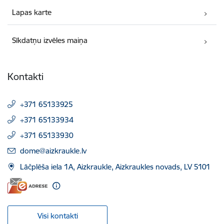
Lapas karte
Sīkdatņu izvēles maiņa
Kontakti
+371 65133925
+371 65133934
+371 65133930
E-pasts:
dome@aizkraukle.lv
Lāčplēša iela 1A, Aizkraukle, Aizkraukles novads, LV 5101
Visi kontakti