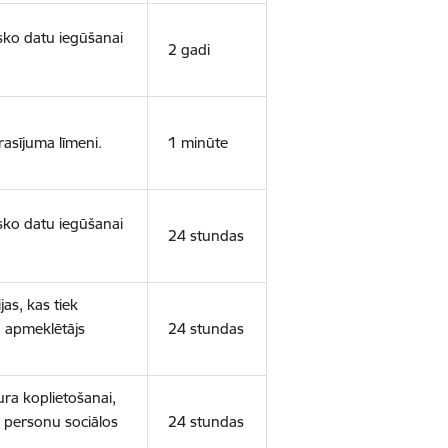
isko datu iegūšanai
2 gadi
rasījuma līmeni.
1 minūte
isko datu iegūšanai
24 stundas
as, kas tiek
ā apmeklētājs
24 stundas
ura koplietošanai,
o personu sociālos
24 stundas