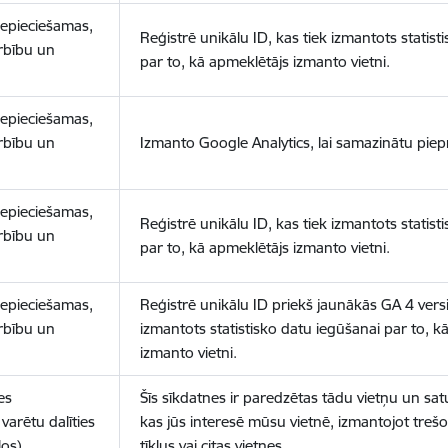
nepieciešamas,
Reģistrē unikālu ID, kas tiek izmantots statist
arbību un
par to, kā apmeklētājs izmanto vietni.
nepieciešamas,
arbību un
Izmanto Google Analytics, lai samazinātu piep
nepieciešamas,
Reģistrē unikālu ID, kas tiek izmantots statist
arbību un
par to, kā apmeklētājs izmanto vietni.
nepieciešamas,
Reģistrē unikālu ID priekš jaunākās GA 4 versij
arbību un
izmantots statistisko datu iegūšanai par to, k
izmanto vietni.
es
Šīs sīkdatnes ir paredzētas tādu vietņu un sat
varētu dalīties
kas jūs interesē mūsu vietnē, izmantojot treš
los)
tīklus vai citas vietnes.