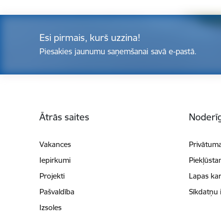
Esi pirmais, kurš uzzina!
Piesakies jaunumu saņemšanai savā e-pastā.
Kājene
Ātrās saites
Noderīg
Vakances
Privātuma
Iepirkumi
Piekļūsta
Projekti
Lapas kar
Pašvaldība
Sīkdatņu 
Izsoles