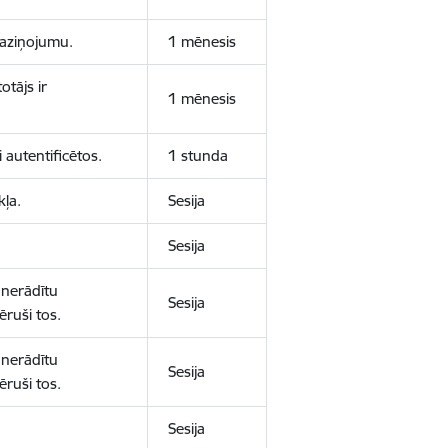
 paziņojumu.
1 mēnesis
otājs ir
1 mēnesis
 autentificētos.
1 stunda
kļa.
Sesija
Sesija
 nerādītu
Sesija
ēruši tos.
 nerādītu
Sesija
ēruši tos.
Sesija