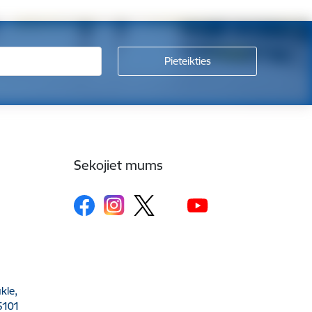
Sekojiet mums
kle,
5101