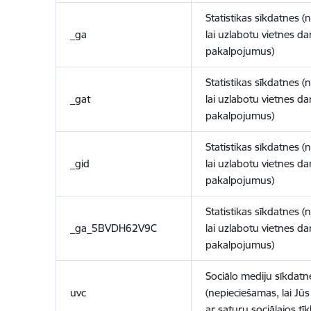
Statistikas sīkdatnes (
_ga
lai uzlabotu vietnes d
pakalpojumus)
Statistikas sīkdatnes (
_gat
lai uzlabotu vietnes d
pakalpojumus)
Statistikas sīkdatnes (
_gid
lai uzlabotu vietnes d
pakalpojumus)
Statistikas sīkdatnes (
_ga_5BVDH62V9C
lai uzlabotu vietnes d
pakalpojumus)
Sociālo mediju sīkdatn
uvc
(nepieciešamas, lai Jūs 
ar saturu sociālajos tīk