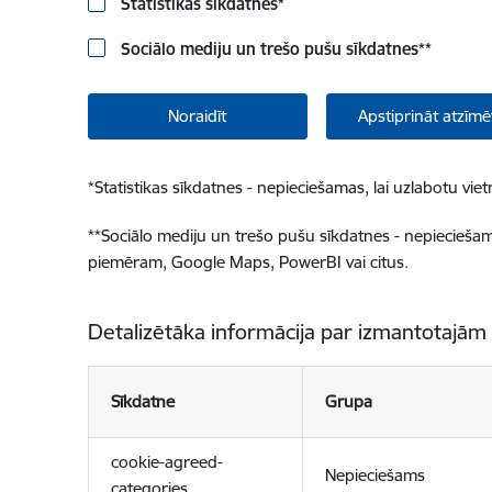
Statistikas sīkdatnes
*
Sociālo mediju un trešo pušu sīkdatnes
**
Noraidīt
Apstiprināt atzīmē
*
Statistikas sīkdatnes - nepieciešamas, lai uzlabotu v
**
Sociālo mediju un trešo pušu sīkdatnes - nepieciešamas
piemēram, Google Maps, PowerBI vai citus.
Detalizētāka informācija par izmantotajām
Sīkdatne
Grupa
cookie-agreed-
Nepieciešams
categories