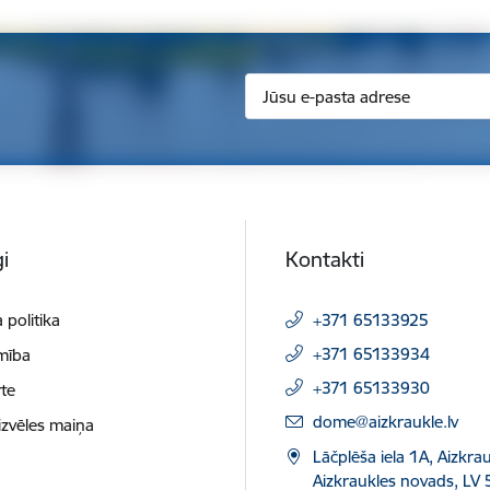
i
Kontakti
 politika
+371 65133925
+371 65133934
mība
+371 65133930
te
E-pasts:
dome@aizkraukle.lv
izvēles maiņa
Lāčplēša iela 1A, Aizkrau
Aizkraukles novads, LV 