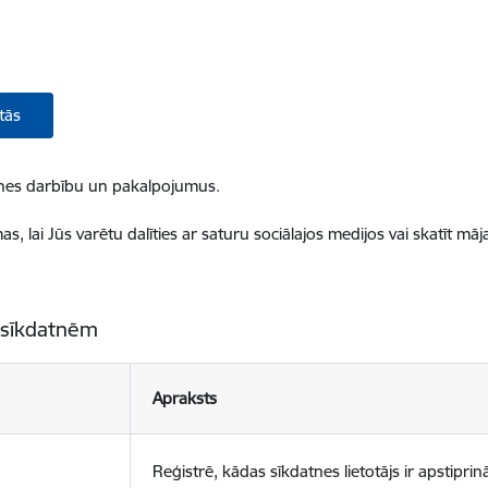
tās
ietnes darbību un pakalpojumus.
, lai Jūs varētu dalīties ar saturu sociālajos medijos vai skatīt mā
 sīkdatnēm
Apraksts
Reģistrē, kādas sīkdatnes lietotājs ir apstiprinā