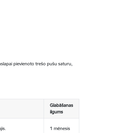
jaslapai pievienoto trešo pušu saturu,
Glabāšanas
ilgums
jis.
1 mēnesis