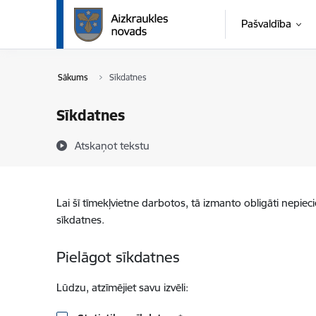
Pāriet uz lapas saturu
Pašvaldība
Sākums
Sīkdatnes
Sīkdatnes
Atskaņot tekstu
Lai šī tīmekļvietne darbotos, tā izmanto obligāti nepiec
sīkdatnes.
Pielāgot sīkdatnes
Lūdzu, atzīmējiet savu izvēli: