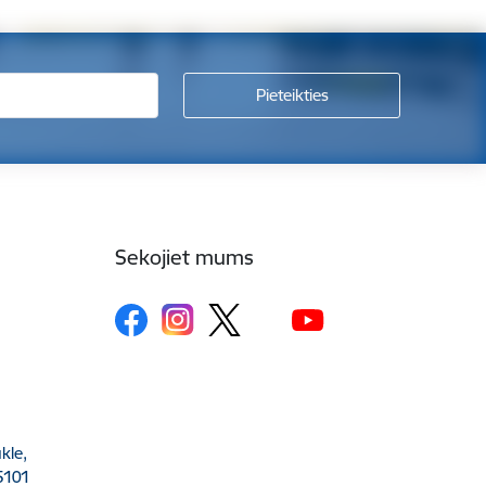
Sekojiet mums
kle,
5101