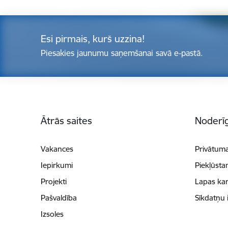
Esi pirmais, kurš uzzina!
Piesakies jaunumu saņemšanai savā e-pastā.
Kājene
Ātrās saites
Noderīg
Vakances
Privātuma
Iepirkumi
Piekļūsta
Projekti
Lapas kar
Pašvaldība
Sīkdatņu 
Izsoles