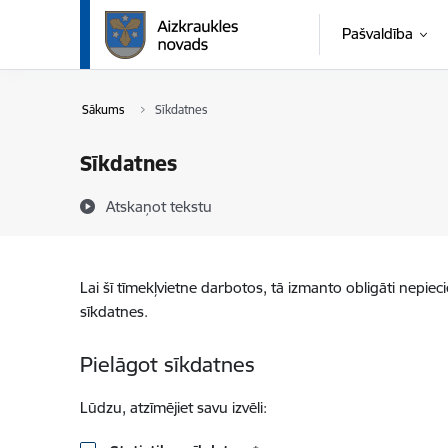
Pāriet uz lapas saturu
Pašvaldība
Sākums
Sīkdatnes
Sīkdatnes
Atskaņot tekstu
Lai šī tīmekļvietne darbotos, tā izmanto obligāti nepiec
sīkdatnes.
Pielāgot sīkdatnes
Lūdzu, atzīmējiet savu izvēli: