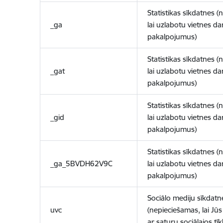
Statistikas sīkdatnes (
_ga
lai uzlabotu vietnes d
pakalpojumus)
Statistikas sīkdatnes (
_gat
lai uzlabotu vietnes d
pakalpojumus)
Statistikas sīkdatnes (
_gid
lai uzlabotu vietnes d
pakalpojumus)
Statistikas sīkdatnes (
_ga_5BVDH62V9C
lai uzlabotu vietnes d
pakalpojumus)
Sociālo mediju sīkdatn
uvc
(nepieciešamas, lai Jūs 
ar saturu sociālajos tīk