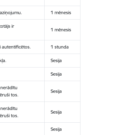
 paziņojumu.
1 mēnesis
otājs ir
1 mēnesis
 autentificētos.
1 stunda
kļa.
Sesija
Sesija
 nerādītu
Sesija
ēruši tos.
 nerādītu
Sesija
ēruši tos.
Sesija