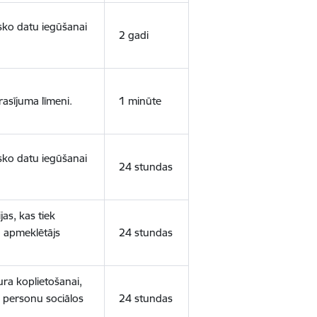
isko datu iegūšanai
2 gadi
rasījuma līmeni.
1 minūte
isko datu iegūšanai
24 stundas
as, kas tiek
ā apmeklētājs
24 stundas
ura koplietošanai,
o personu sociālos
24 stundas