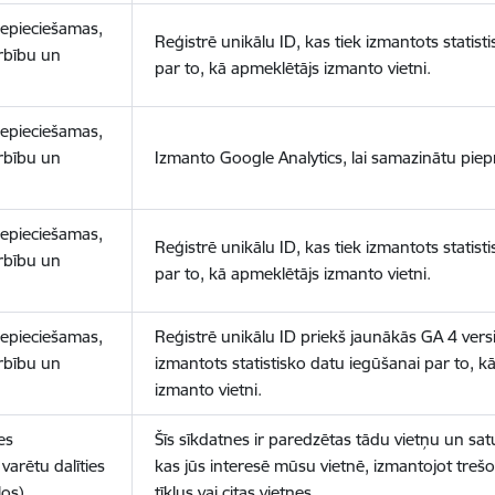
nepieciešamas,
Reģistrē unikālu ID, kas tiek izmantots statist
arbību un
par to, kā apmeklētājs izmanto vietni.
nepieciešamas,
arbību un
Izmanto Google Analytics, lai samazinātu piep
nepieciešamas,
Reģistrē unikālu ID, kas tiek izmantots statist
arbību un
par to, kā apmeklētājs izmanto vietni.
nepieciešamas,
Reģistrē unikālu ID priekš jaunākās GA 4 versij
arbību un
izmantots statistisko datu iegūšanai par to, k
izmanto vietni.
es
Šīs sīkdatnes ir paredzētas tādu vietņu un sat
varētu dalīties
kas jūs interesē mūsu vietnē, izmantojot treš
los)
tīklus vai citas vietnes.