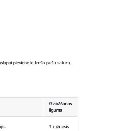
jaslapai pievienoto trešo pušu saturu,
Glabāšanas
ilgums
jis.
1 mēnesis