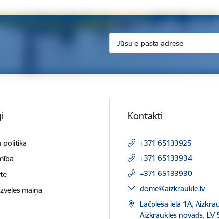
i
Kontakti
 politika
+371 65133925
+371 65133934
mība
+371 65133930
te
E-pasts:
dome@aizkraukle.lv
izvēles maiņa
Lāčplēša iela 1A, Aizkrau
Aizkraukles novads, LV 