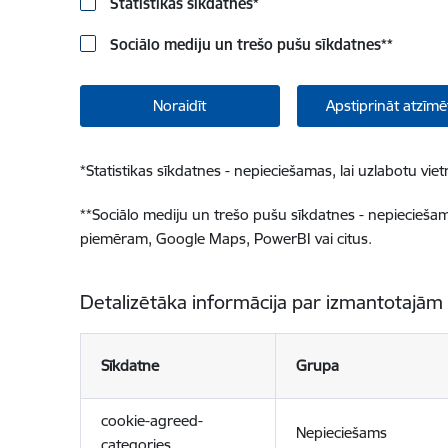
Statistikas sīkdatnes
*
Sociālo mediju un trešo pušu sīkdatnes
**
Noraidīt
Apstiprināt atzīmē
*
Statistikas sīkdatnes - nepieciešamas, lai uzlabotu v
**
Sociālo mediju un trešo pušu sīkdatnes - nepieciešamas
piemēram, Google Maps, PowerBI vai citus.
Detalizētāka informācija par izmantotajām
Sīkdatne
Grupa
cookie-agreed-
Nepieciešams
categories