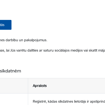
tās
ietnes darbību un pakalpojumus.
, lai Jūs varētu dalīties ar saturu sociālajos medijos vai skatīt mā
 sīkdatnēm
Apraksts
Reģistrē, kādas sīkdatnes lietotājs ir apstiprinā