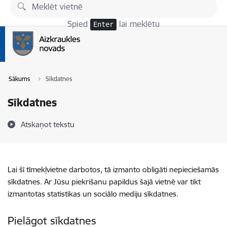
Pāriet uz lapas saturu
Spied
lai meklētu
Enter
Sākums
Sīkdatnes
Sīkdatnes
Atskaņot tekstu
Lai šī tīmekļvietne darbotos, tā izmanto obligāti nepieciešamās
sīkdatnes. Ar Jūsu piekrišanu papildus šajā vietnē var tikt
izmantotas statistikas un sociālo mediju sīkdatnes.
Pielāgot sīkdatnes