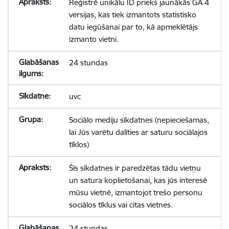
Reģistrē unikālu ID priekš jaunākās GA 4
versijas, kas tiek izmantots statistisko
datu iegūšanai par to, kā apmeklētājs
izmanto vietni.
24 stundas
uvc
Sociālo mediju sīkdatnes (nepieciešamas,
lai Jūs varētu dalīties ar saturu sociālajos
tīklos)
Šīs sīkdatnes ir paredzētas tādu vietņu
un satura koplietošanai, kas jūs interesē
mūsu vietnē, izmantojot trešo personu
sociālos tīklus vai citas vietnes.
24 stundas