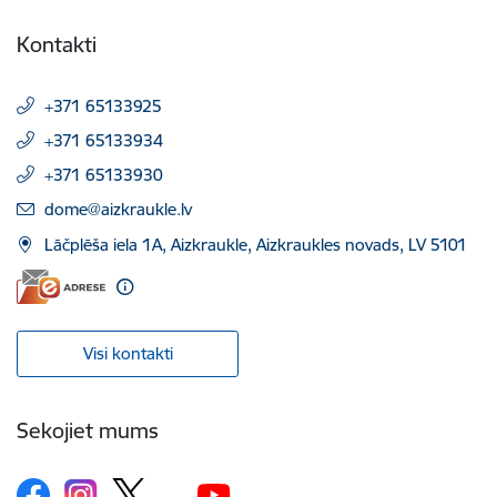
Kontakti
+371 65133925
+371 65133934
+371 65133930
E-pasts:
dome@aizkraukle.lv
Lāčplēša iela 1A, Aizkraukle, Aizkraukles novads, LV 5101
Visi kontakti
Sekojiet mums