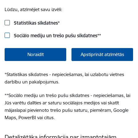
Lūdzu, atzīmējiet savu izvēli:
Statistikas sīkdatnes
*
Sociālo mediju un trešo pušu sīkdatnes
**
Noraidīt
Apstiprināt atzīmētās
*
Statistikas sīkdatnes - nepieciešamas, lai uzlabotu vietnes
darbību un pakalpojumus.
**
Sociālo mediju un trešo pušu sīkdatnes - nepieciešamas, lai
Jūs varētu dalīties ar saturu sociālajos medijos vai skatīt
mājaslapai pievienoto trešo pušu saturu, piemēram, Google
Maps, PowerBI vai citus.
Detalizētāka informācija par izmantotajām