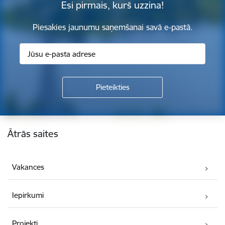
Esi pirmais, kurš uzzina!
Piesakies jaunumu saņemšanai savā e-pastā.
Kājene
Ātrās saites
Vakances
Iepirkumi
Projekti