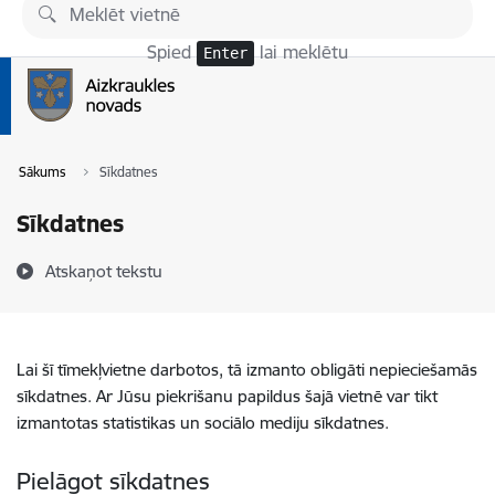
Pāriet uz lapas saturu
Spied
lai meklētu
Enter
Sākums
Sīkdatnes
Sīkdatnes
Atskaņot tekstu
Lai šī tīmekļvietne darbotos, tā izmanto obligāti nepieciešamās
sīkdatnes. Ar Jūsu piekrišanu papildus šajā vietnē var tikt
izmantotas statistikas un sociālo mediju sīkdatnes.
Pielāgot sīkdatnes