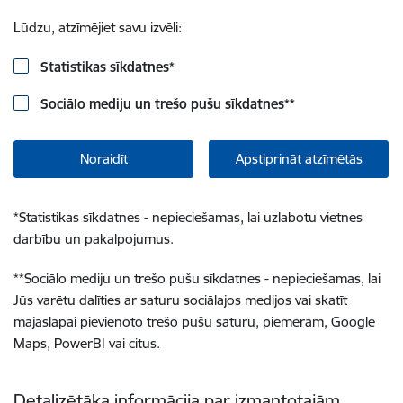
Lūdzu, atzīmējiet savu izvēli:
Statistikas sīkdatnes
*
Sociālo mediju un trešo pušu sīkdatnes
**
Noraidīt
Apstiprināt atzīmētās
*
Statistikas sīkdatnes - nepieciešamas, lai uzlabotu vietnes
darbību un pakalpojumus.
**
Sociālo mediju un trešo pušu sīkdatnes - nepieciešamas, lai
Jūs varētu dalīties ar saturu sociālajos medijos vai skatīt
mājaslapai pievienoto trešo pušu saturu, piemēram, Google
Maps, PowerBI vai citus.
Detalizētāka informācija par izmantotajām