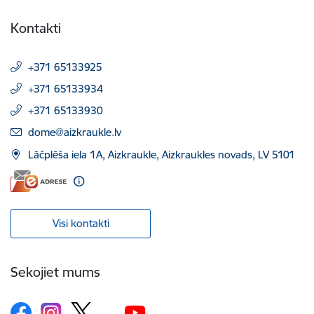
Kontakti
+371 65133925
+371 65133934
+371 65133930
E-pasts:
dome@aizkraukle.lv
Lāčplēša iela 1A, Aizkraukle, Aizkraukles novads, LV 5101
Visi kontakti
Sekojiet mums