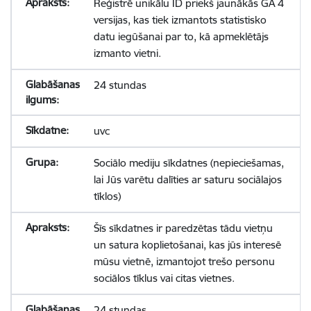
Reģistrē unikālu ID priekš jaunākās GA 4
versijas, kas tiek izmantots statistisko
datu iegūšanai par to, kā apmeklētājs
izmanto vietni.
24 stundas
uvc
Sociālo mediju sīkdatnes (nepieciešamas,
lai Jūs varētu dalīties ar saturu sociālajos
tīklos)
Šīs sīkdatnes ir paredzētas tādu vietņu
un satura koplietošanai, kas jūs interesē
mūsu vietnē, izmantojot trešo personu
sociālos tīklus vai citas vietnes.
24 stundas