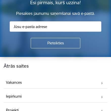
Esi pirmais, kurš uzzina!
Piesakies jaunumu saņemšanai savā e-pastā.
Kājene
Ātrās saites
Vakances
Iepirkumi
Projekti