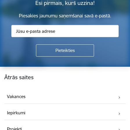
Esi pirmais, kurš uzzina!
Piesakies jaunumu saņemšanai savā e-pastā.
Kājene
Ātrās saites
Vakances
Iepirkumi
Projekti