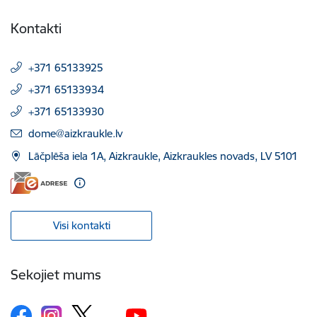
Kontakti
+371 65133925
+371 65133934
+371 65133930
E-pasts:
dome@aizkraukle.lv
Lāčplēša iela 1A, Aizkraukle, Aizkraukles novads, LV 5101
Visi kontakti
Sekojiet mums