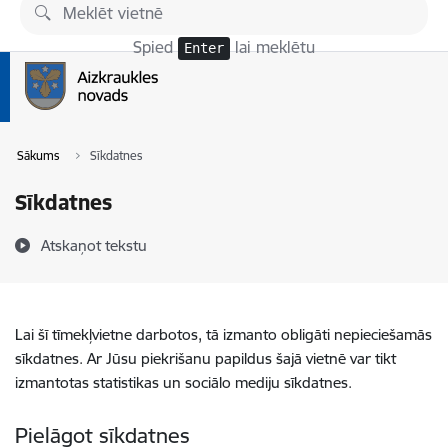
Pāriet uz lapas saturu
Spied
lai meklētu
Enter
Sākums
Sīkdatnes
Sīkdatnes
Atskaņot tekstu
Lai šī tīmekļvietne darbotos, tā izmanto obligāti nepieciešamās
sīkdatnes. Ar Jūsu piekrišanu papildus šajā vietnē var tikt
izmantotas statistikas un sociālo mediju sīkdatnes.
Pielāgot sīkdatnes