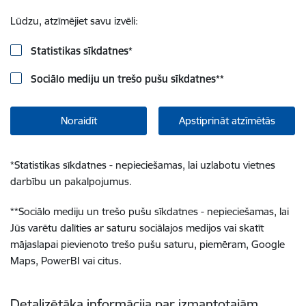
Lūdzu, atzīmējiet savu izvēli:
Statistikas sīkdatnes
*
Sociālo mediju un trešo pušu sīkdatnes
**
Noraidīt
Apstiprināt atzīmētās
*
Statistikas sīkdatnes - nepieciešamas, lai uzlabotu vietnes
darbību un pakalpojumus.
**
Sociālo mediju un trešo pušu sīkdatnes - nepieciešamas, lai
Jūs varētu dalīties ar saturu sociālajos medijos vai skatīt
mājaslapai pievienoto trešo pušu saturu, piemēram, Google
Maps, PowerBI vai citus.
Detalizētāka informācija par izmantotajām