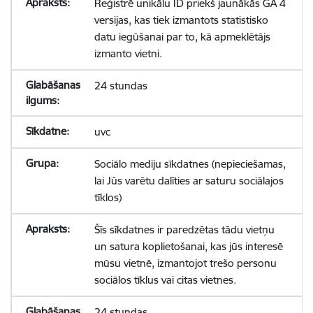
Reģistrē unikālu ID priekš jaunākās GA 4
versijas, kas tiek izmantots statistisko
datu iegūšanai par to, kā apmeklētājs
izmanto vietni.
24 stundas
uvc
Sociālo mediju sīkdatnes (nepieciešamas,
lai Jūs varētu dalīties ar saturu sociālajos
tīklos)
Šīs sīkdatnes ir paredzētas tādu vietņu
un satura koplietošanai, kas jūs interesē
mūsu vietnē, izmantojot trešo personu
sociālos tīklus vai citas vietnes.
24 stundas