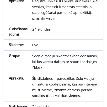
Reģistrē unikālu ID priekš jaunākās GA 4
versijas, kas tiek izmantots statistisko
datu iegūšanai par to, kā apmeklētājs
izmanto vietni.
24 stundas
uvc
Sociālo mediju sīkdatnes (nepieciešamas,
lai Jūs varētu dalīties ar saturu sociālajos
tīklos)
Šīs sīkdatnes ir paredzētas tādu vietņu
un satura koplietošanai, kas jūs interesē
mūsu vietnē, izmantojot trešo personu
sociālos tīklus vai citas vietnes.
24 stundas