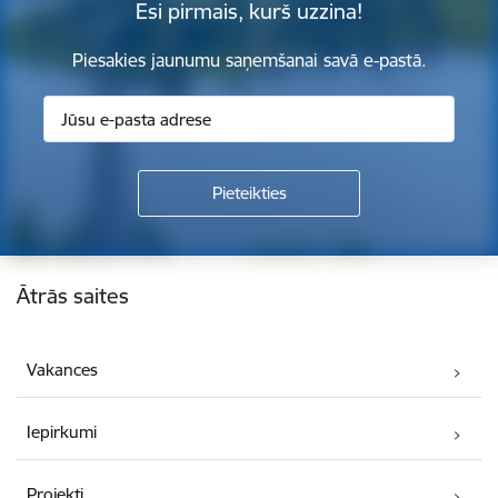
Esi pirmais, kurš uzzina!
Piesakies jaunumu saņemšanai savā e-pastā.
Kājene
Ātrās saites
Vakances
Iepirkumi
Projekti