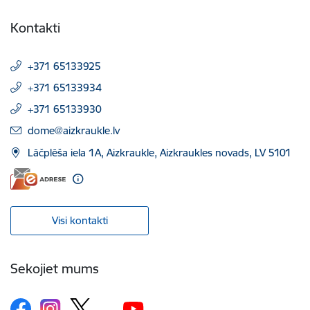
Kontakti
+371 65133925
+371 65133934
+371 65133930
E-pasts:
dome@aizkraukle.lv
Lāčplēša iela 1A, Aizkraukle, Aizkraukles novads, LV 5101
Visi kontakti
Sekojiet mums