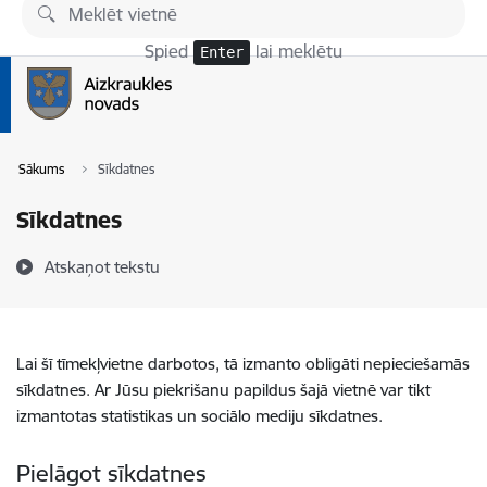
Pāriet uz lapas saturu
Spied
lai meklētu
Enter
Sākums
Sīkdatnes
Sīkdatnes
Atskaņot tekstu
Lai šī tīmekļvietne darbotos, tā izmanto obligāti nepieciešamās
sīkdatnes. Ar Jūsu piekrišanu papildus šajā vietnē var tikt
izmantotas statistikas un sociālo mediju sīkdatnes.
Pielāgot sīkdatnes