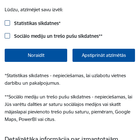
Lūdzu, atzīmējiet savu izvēli:
Statistikas sīkdatnes
*
Sociālo mediju un trešo pušu sīkdatnes
**
Noraidīt
Apstiprināt atzīmētās
*
Statistikas sīkdatnes - nepieciešamas, lai uzlabotu vietnes
darbību un pakalpojumus.
**
Sociālo mediju un trešo pušu sīkdatnes - nepieciešamas, lai
Jūs varētu dalīties ar saturu sociālajos medijos vai skatīt
mājaslapai pievienoto trešo pušu saturu, piemēram, Google
Maps, PowerBI vai citus.
Detalizētāka informācija par izmantotajām