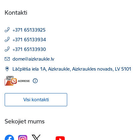
Kontakti
+371 65133925
+371 65133934
+371 65133930
E-pasts:
dome@aizkraukle.lv
Lāčplēša iela 1A, Aizkraukle, Aizkraukles novads, LV 5101
Visi kontakti
Sekojiet mums