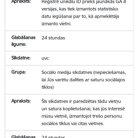
Reģistrē unikālu ID priekš jaunākās GA 4
versijas, kas tiek izmantots statistisko
datu iegūšanai par to, kā apmeklētājs
izmanto vietni.
24 stundas
uvc
Sociālo mediju sīkdatnes (nepieciešamas,
lai Jūs varētu dalīties ar saturu sociālajos
tīklos)
Šīs sīkdatnes ir paredzētas tādu vietņu
un satura koplietošanai, kas jūs interesē
mūsu vietnē, izmantojot trešo personu
sociālos tīklus vai citas vietnes.
24 stundas