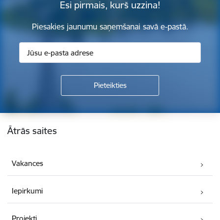
Esi pirmais, kurš uzzina!
Piesakies jaunumu saņemšanai savā e-pastā.
Kājene
Ātrās saites
Vakances
Iepirkumi
Projekti