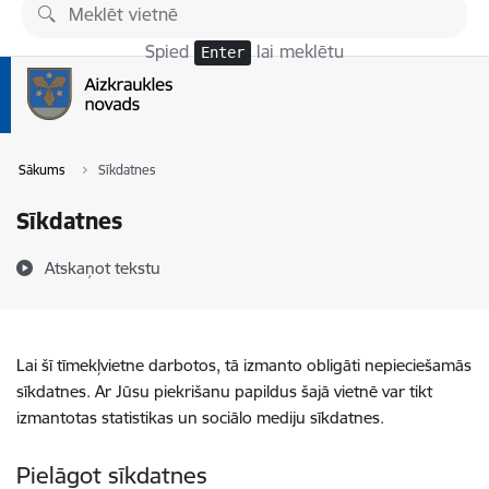
Pāriet uz lapas saturu
Spied
lai meklētu
Enter
Sākums
Sīkdatnes
Sīkdatnes
Atskaņot tekstu
Lai šī tīmekļvietne darbotos, tā izmanto obligāti nepieciešamās
sīkdatnes. Ar Jūsu piekrišanu papildus šajā vietnē var tikt
izmantotas statistikas un sociālo mediju sīkdatnes.
Pielāgot sīkdatnes