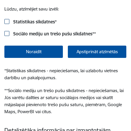
Lūdzu, atzīmējiet savu izvēli:
Statistikas sīkdatnes
*
Sociālo mediju un trešo pušu sīkdatnes
**
Noraidīt
Apstiprināt atzīmētās
*
Statistikas sīkdatnes - nepieciešamas, lai uzlabotu vietnes
darbību un pakalpojumus.
**
Sociālo mediju un trešo pušu sīkdatnes - nepieciešamas, lai
Jūs varētu dalīties ar saturu sociālajos medijos vai skatīt
mājaslapai pievienoto trešo pušu saturu, piemēram, Google
Maps, PowerBI vai citus.
Detalizētāka informācija par izmantotajām