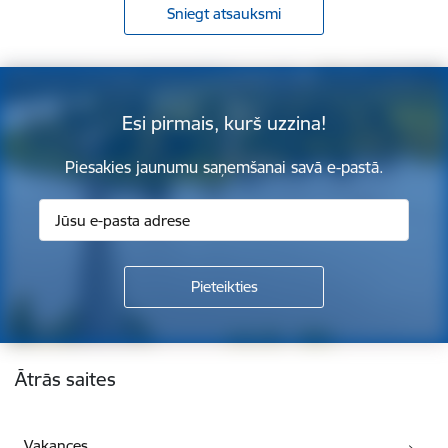
Sniegt atsauksmi
Esi pirmais, kurš uzzina!
Piesakies jaunumu saņemšanai savā e-pastā.
Kājene
Ātrās saites
Vakances