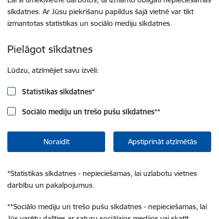
sīkdatnes. Ar Jūsu piekrišanu papildus šajā vietnē var tikt
izmantotas statistikas un sociālo mediju sīkdatnes.
Pielāgot sīkdatnes
Lūdzu, atzīmējiet savu izvēli:
Statistikas sīkdatnes
*
Sociālo mediju un trešo pušu sīkdatnes
**
Noraidīt
Apstiprināt atzīmētās
*
Statistikas sīkdatnes - nepieciešamas, lai uzlabotu vietnes
darbību un pakalpojumus.
**
Sociālo mediju un trešo pušu sīkdatnes - nepieciešamas, lai
Jūs varētu dalīties ar saturu sociālajos medijos vai skatīt