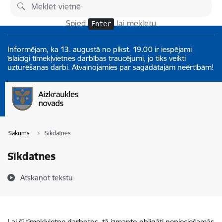
Pāriet uz lapas saturu
Izmaiņas
Spied
lai meklētu
Enter
Informējam, ka 13. augustā no plkst. 19.00 ir iespējami
īslaicīgi tīmekļvietnes darbības traucējumi, jo tiks veikti
uzturēšanas darbi. Atvainojamies par sagādātajām neērtībām!
Sākums
Sīkdatnes
Sīkdatnes
Atskaņot tekstu
Lai šī tīmekļvietne darbotos, tā izmanto obligāti nepieciešamās