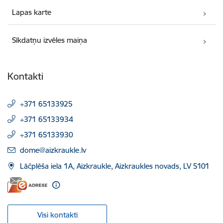
Lapas karte
Sīkdatņu izvēles maiņa
Kontakti
+371 65133925
+371 65133934
+371 65133930
E-pasts:
dome@aizkraukle.lv
Lāčplēša iela 1A, Aizkraukle, Aizkraukles novads, LV 5101
Visi kontakti