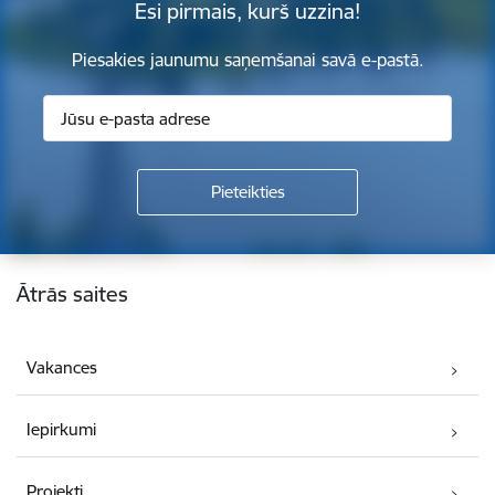
Esi pirmais, kurš uzzina!
Piesakies jaunumu saņemšanai savā e-pastā.
Kājene
Ātrās saites
Vakances
Iepirkumi
Projekti