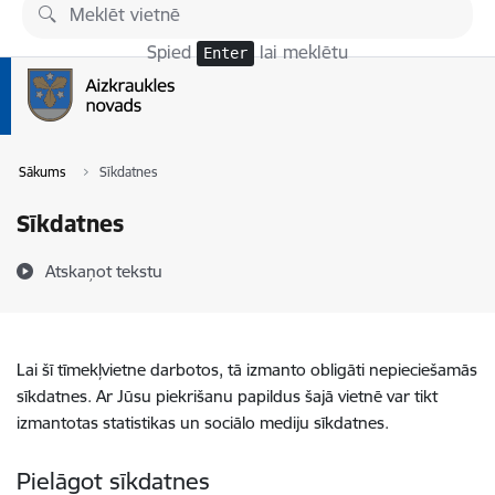
Pāriet uz lapas saturu
Spied
lai meklētu
Enter
Sākums
Sīkdatnes
Sīkdatnes
Atskaņot tekstu
Lai šī tīmekļvietne darbotos, tā izmanto obligāti nepieciešamās
sīkdatnes. Ar Jūsu piekrišanu papildus šajā vietnē var tikt
izmantotas statistikas un sociālo mediju sīkdatnes.
Pielāgot sīkdatnes