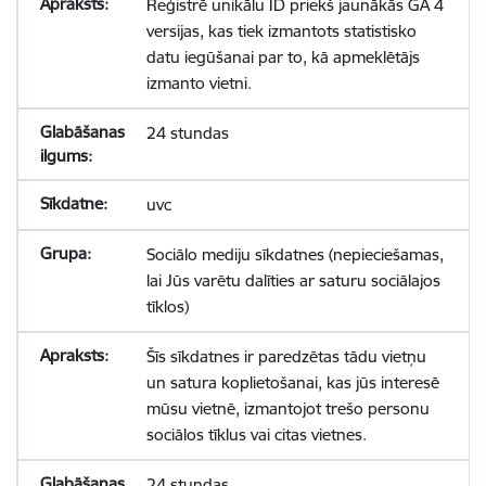
Reģistrē unikālu ID priekš jaunākās GA 4
versijas, kas tiek izmantots statistisko
datu iegūšanai par to, kā apmeklētājs
izmanto vietni.
24 stundas
uvc
Sociālo mediju sīkdatnes (nepieciešamas,
lai Jūs varētu dalīties ar saturu sociālajos
tīklos)
Šīs sīkdatnes ir paredzētas tādu vietņu
un satura koplietošanai, kas jūs interesē
mūsu vietnē, izmantojot trešo personu
sociālos tīklus vai citas vietnes.
24 stundas