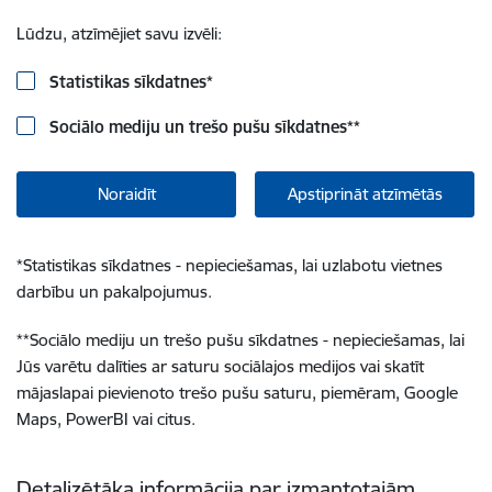
Lūdzu, atzīmējiet savu izvēli:
Statistikas sīkdatnes
*
Sociālo mediju un trešo pušu sīkdatnes
**
Noraidīt
Apstiprināt atzīmētās
*
Statistikas sīkdatnes - nepieciešamas, lai uzlabotu vietnes
darbību un pakalpojumus.
**
Sociālo mediju un trešo pušu sīkdatnes - nepieciešamas, lai
Jūs varētu dalīties ar saturu sociālajos medijos vai skatīt
mājaslapai pievienoto trešo pušu saturu, piemēram, Google
Maps, PowerBI vai citus.
Detalizētāka informācija par izmantotajām