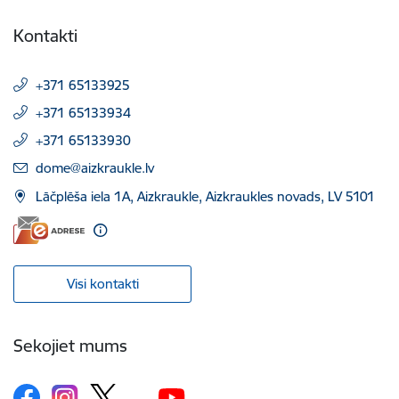
Kontakti
+371 65133925
+371 65133934
+371 65133930
E-pasts:
dome@aizkraukle.lv
Lāčplēša iela 1A, Aizkraukle, Aizkraukles novads, LV 5101
Visi kontakti
Sekojiet mums