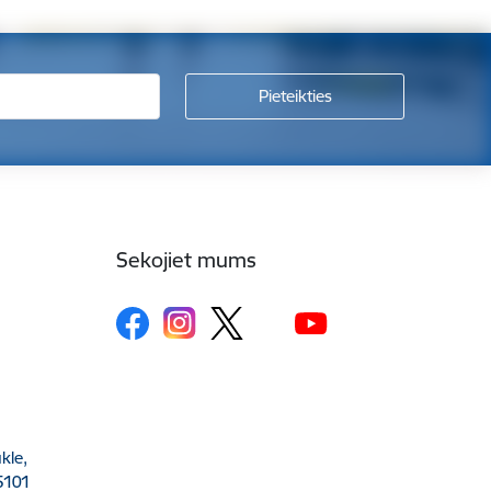
Sekojiet mums
kle,
5101