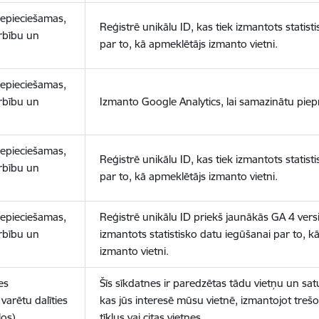
nepieciešamas,
Reģistrē unikālu ID, kas tiek izmantots statist
arbību un
par to, kā apmeklētājs izmanto vietni.
nepieciešamas,
arbību un
Izmanto Google Analytics, lai samazinātu piep
nepieciešamas,
Reģistrē unikālu ID, kas tiek izmantots statist
arbību un
par to, kā apmeklētājs izmanto vietni.
nepieciešamas,
Reģistrē unikālu ID priekš jaunākās GA 4 versij
arbību un
izmantots statistisko datu iegūšanai par to, k
izmanto vietni.
es
Šīs sīkdatnes ir paredzētas tādu vietņu un sat
varētu dalīties
kas jūs interesē mūsu vietnē, izmantojot treš
los)
tīklus vai citas vietnes.