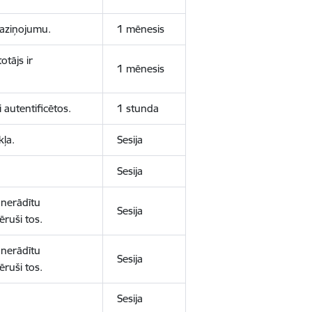
 paziņojumu.
1 mēnesis
otājs ir
1 mēnesis
 autentificētos.
1 stunda
kļa.
Sesija
Sesija
 nerādītu
Sesija
ēruši tos.
 nerādītu
Sesija
ēruši tos.
Sesija