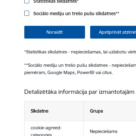
Statistikas sīkdatnes
*
Sociālo mediju un trešo pušu sīkdatnes
**
Noraidīt
Apstiprināt atzīmē
*
Statistikas sīkdatnes - nepieciešamas, lai uzlabotu v
**
Sociālo mediju un trešo pušu sīkdatnes - nepieciešamas
piemēram, Google Maps, PowerBI vai citus.
Detalizētāka informācija par izmantotajām
Sīkdatne
Grupa
cookie-agreed-
Nepieciešams
categories