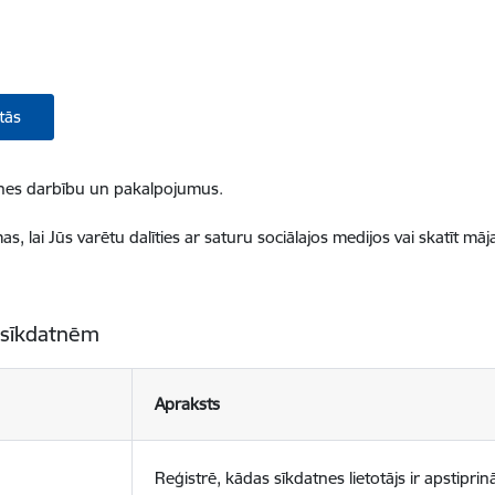
tās
ietnes darbību un pakalpojumus.
, lai Jūs varētu dalīties ar saturu sociālajos medijos vai skatīt mā
 sīkdatnēm
Apraksts
Reģistrē, kādas sīkdatnes lietotājs ir apstiprinā