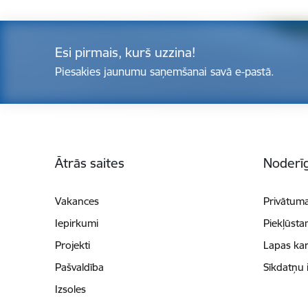
Esi pirmais, kurš uzzina!
Piesakies jaunumu saņemšanai savā e-pastā.
Kājene
Ātrās saites
Noderīg
Vakances
Privātuma
Iepirkumi
Piekļūsta
Projekti
Lapas kar
Pašvaldība
Sīkdatņu 
Izsoles