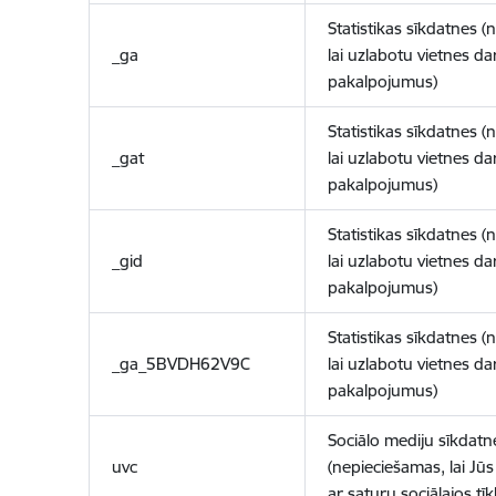
Statistikas sīkdatnes (
_ga
lai uzlabotu vietnes d
pakalpojumus)
Statistikas sīkdatnes (
_gat
lai uzlabotu vietnes d
pakalpojumus)
Statistikas sīkdatnes (
_gid
lai uzlabotu vietnes d
pakalpojumus)
Statistikas sīkdatnes (
_ga_5BVDH62V9C
lai uzlabotu vietnes d
pakalpojumus)
Sociālo mediju sīkdatn
uvc
(nepieciešamas, lai Jūs 
ar saturu sociālajos tīk