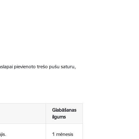
jaslapai pievienoto trešo pušu saturu,
Glabāšanas
ilgums
jis.
1 mēnesis