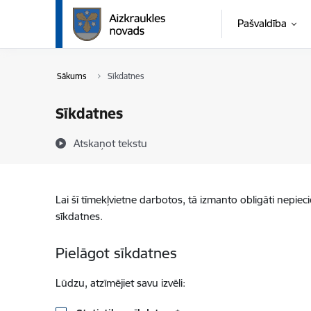
Pāriet uz lapas saturu
Pašvaldība
Sākums
Sīkdatnes
Sīkdatnes
Atskaņot tekstu
Lai šī tīmekļvietne darbotos, tā izmanto obligāti nepiec
sīkdatnes.
Pielāgot sīkdatnes
Lūdzu, atzīmējiet savu izvēli: