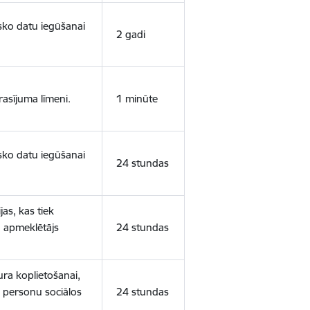
isko datu iegūšanai
2 gadi
rasījuma līmeni.
1 minūte
isko datu iegūšanai
24 stundas
as, kas tiek
ā apmeklētājs
24 stundas
ura koplietošanai,
o personu sociālos
24 stundas