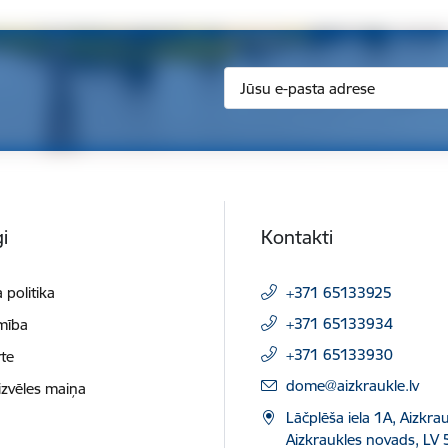
i
Kontakti
 politika
+371 65133925
+371 65133934
mība
+371 65133930
te
E-pasts:
dome@aizkraukle.lv
izvēles maiņa
Lāčplēša iela 1A, Aizkrau
Aizkraukles novads, LV 