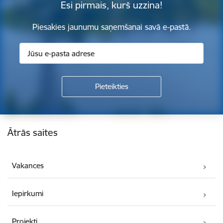
Esi pirmais, kurš uzzina!
Piesakies jaunumu saņemšanai savā e-pastā.
Kājene
Ātrās saites
Vakances
Iepirkumi
Projekti