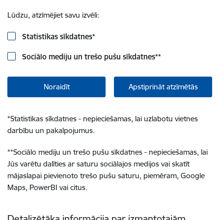
Lūdzu, atzīmējiet savu izvēli:
Statistikas sīkdatnes
*
Sociālo mediju un trešo pušu sīkdatnes
**
Noraidīt
Apstiprināt atzīmētās
*
Statistikas sīkdatnes - nepieciešamas, lai uzlabotu vietnes
darbību un pakalpojumus.
**
Sociālo mediju un trešo pušu sīkdatnes - nepieciešamas, lai
Jūs varētu dalīties ar saturu sociālajos medijos vai skatīt
mājaslapai pievienoto trešo pušu saturu, piemēram, Google
Maps, PowerBI vai citus.
Detalizētāka informācija par izmantotajām