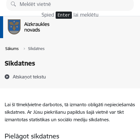
Pāriet uz lapas saturu
Spied
lai meklētu
Enter
Sākums
Sīkdatnes
Sīkdatnes
Atskaņot tekstu
Lai šī tīmekļvietne darbotos, tā izmanto obligāti nepieciešamās
sīkdatnes. Ar Jūsu piekrišanu papildus šajā vietnē var tikt
izmantotas statistikas un sociālo mediju sīkdatnes.
Pielāgot sīkdatnes