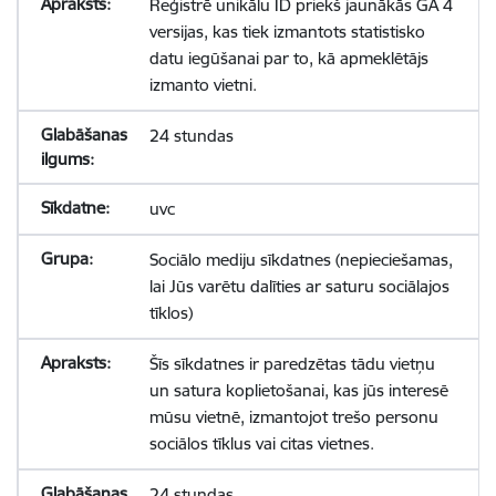
Reģistrē unikālu ID priekš jaunākās GA 4
versijas, kas tiek izmantots statistisko
datu iegūšanai par to, kā apmeklētājs
izmanto vietni.
24 stundas
uvc
Sociālo mediju sīkdatnes (nepieciešamas,
lai Jūs varētu dalīties ar saturu sociālajos
tīklos)
Šīs sīkdatnes ir paredzētas tādu vietņu
un satura koplietošanai, kas jūs interesē
mūsu vietnē, izmantojot trešo personu
sociālos tīklus vai citas vietnes.
24 stundas