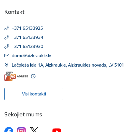
Kontakti
+371 65133925
+371 65133934
+371 65133930
E-pasts:
dome@aizkraukle.lv
Lāčplēša iela 1A, Aizkraukle, Aizkraukles novads, LV 5101
Visi kontakti
Sekojiet mums