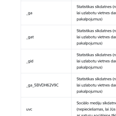
Statistikas sīkdatnes (
_ga
lai uzlabotu vietnes d
pakalpojumus)
Statistikas sīkdatnes (
_gat
lai uzlabotu vietnes d
pakalpojumus)
Statistikas sīkdatnes (
_gid
lai uzlabotu vietnes d
pakalpojumus)
Statistikas sīkdatnes (
_ga_5BVDH62V9C
lai uzlabotu vietnes d
pakalpojumus)
Sociālo mediju sīkdatn
uvc
(nepieciešamas, lai Jūs 
ar saturu sociālajos tīk