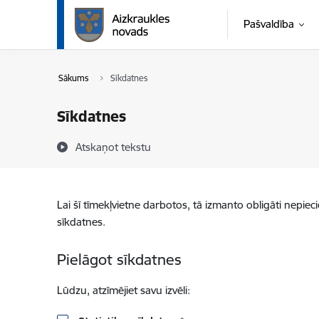
Pāriet uz lapas saturu
Pašvaldība
Sākums
Sīkdatnes
Sīkdatnes
Atskaņot tekstu
Lai šī tīmekļvietne darbotos, tā izmanto obligāti nepiec
sīkdatnes.
Pielāgot sīkdatnes
Lūdzu, atzīmējiet savu izvēli: