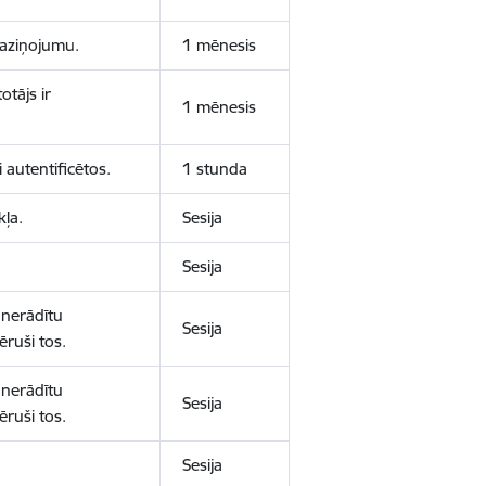
 paziņojumu.
1 mēnesis
otājs ir
1 mēnesis
 autentificētos.
1 stunda
kļa.
Sesija
Sesija
 nerādītu
Sesija
ēruši tos.
 nerādītu
Sesija
ēruši tos.
Sesija