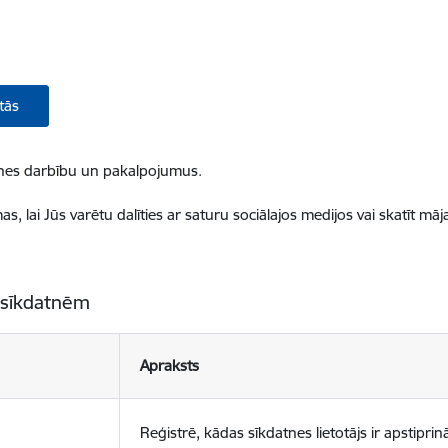
tās
ietnes darbību un pakalpojumus.
, lai Jūs varētu dalīties ar saturu sociālajos medijos vai skatīt mā
 sīkdatnēm
Apraksts
Reģistrē, kādas sīkdatnes lietotājs ir apstiprinā