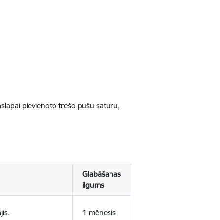
jaslapai pievienoto trešo pušu saturu,
Glabāšanas
ilgums
jis.
1 mēnesis