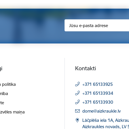
i
Kontakti
 politika
+371 65133925
+371 65133934
mība
+371 65133930
te
E-pasts:
dome@aizkraukle.lv
izvēles maiņa
Lāčplēša iela 1A, Aizkrau
Aizkraukles novads, LV 