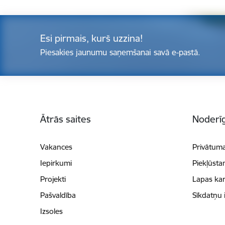
Esi pirmais, kurš uzzina!
Piesakies jaunumu saņemšanai savā e-pastā.
Kājene
Ātrās saites
Noderīg
Vakances
Privātuma
Iepirkumi
Piekļūsta
Projekti
Lapas kar
Pašvaldība
Sīkdatņu 
Izsoles