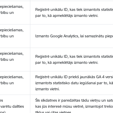
nepieciešamas,
Reģistrē unikālu ID, kas tiek izmantots statist
arbību un
par to, kā apmeklētājs izmanto vietni.
nepieciešamas,
arbību un
Izmanto Google Analytics, lai samazinātu piep
nepieciešamas,
Reģistrē unikālu ID, kas tiek izmantots statist
arbību un
par to, kā apmeklētājs izmanto vietni.
nepieciešamas,
Reģistrē unikālu ID priekš jaunākās GA 4 versij
arbību un
izmantots statistisko datu iegūšanai par to, k
izmanto vietni.
es
Šīs sīkdatnes ir paredzētas tādu vietņu un sat
varētu dalīties
kas jūs interesē mūsu vietnē, izmantojot treš
los)
tīklus vai citas vietnes.