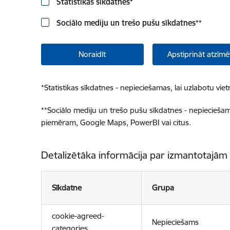
Statistikas sīkdatnes
*
Sociālo mediju un trešo pušu sīkdatnes
**
Noraidīt
Apstiprināt atzīmē
*
Statistikas sīkdatnes - nepieciešamas, lai uzlabotu v
**
Sociālo mediju un trešo pušu sīkdatnes - nepieciešamas
piemēram, Google Maps, PowerBI vai citus.
Detalizētāka informācija par izmantotajām
Sīkdatne
Grupa
cookie-agreed-
Nepieciešams
categories