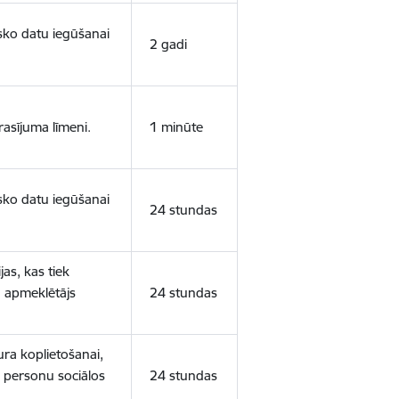
isko datu iegūšanai
2 gadi
rasījuma līmeni.
1 minūte
isko datu iegūšanai
24 stundas
as, kas tiek
ā apmeklētājs
24 stundas
ura koplietošanai,
o personu sociālos
24 stundas