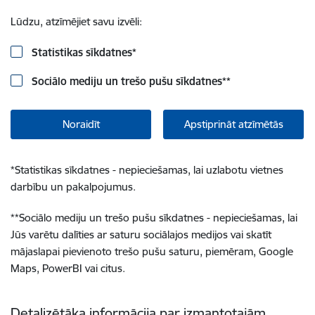
Lūdzu, atzīmējiet savu izvēli:
Statistikas sīkdatnes
*
Sociālo mediju un trešo pušu sīkdatnes
**
Noraidīt
Apstiprināt atzīmētās
*
Statistikas sīkdatnes - nepieciešamas, lai uzlabotu vietnes
darbību un pakalpojumus.
**
Sociālo mediju un trešo pušu sīkdatnes - nepieciešamas, lai
Jūs varētu dalīties ar saturu sociālajos medijos vai skatīt
mājaslapai pievienoto trešo pušu saturu, piemēram, Google
Maps, PowerBI vai citus.
Detalizētāka informācija par izmantotajām