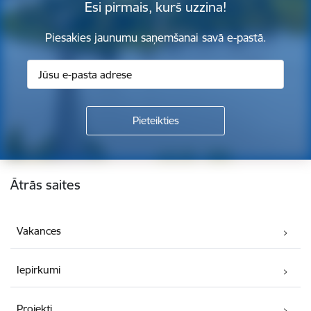
Esi pirmais, kurš uzzina!
Piesakies jaunumu saņemšanai savā e-pastā.
Kājene
Ātrās saites
Vakances
Iepirkumi
Projekti