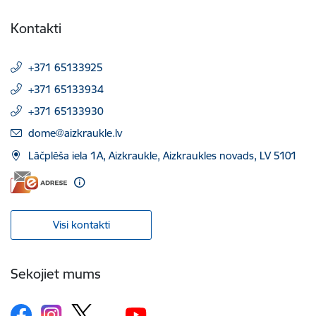
Kontakti
+371 65133925
+371 65133934
+371 65133930
E-pasts:
dome@aizkraukle.lv
Lāčplēša iela 1A, Aizkraukle, Aizkraukles novads, LV 5101
Visi kontakti
Sekojiet mums