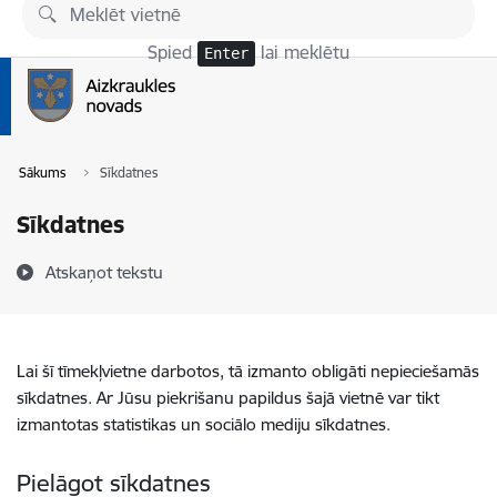
Pāriet uz lapas saturu
Spied
lai meklētu
Enter
Sākums
Sīkdatnes
Sīkdatnes
Atskaņot tekstu
Lai šī tīmekļvietne darbotos, tā izmanto obligāti nepieciešamās
sīkdatnes. Ar Jūsu piekrišanu papildus šajā vietnē var tikt
izmantotas statistikas un sociālo mediju sīkdatnes.
Pielāgot sīkdatnes