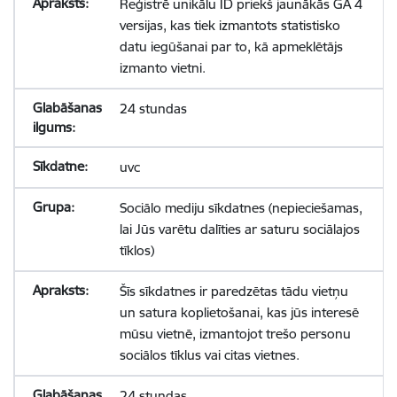
Reģistrē unikālu ID priekš jaunākās GA 4
versijas, kas tiek izmantots statistisko
datu iegūšanai par to, kā apmeklētājs
izmanto vietni.
24 stundas
uvc
Sociālo mediju sīkdatnes (nepieciešamas,
lai Jūs varētu dalīties ar saturu sociālajos
tīklos)
Šīs sīkdatnes ir paredzētas tādu vietņu
un satura koplietošanai, kas jūs interesē
mūsu vietnē, izmantojot trešo personu
sociālos tīklus vai citas vietnes.
24 stundas