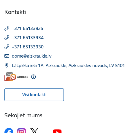
Kontakti
+371 65133925
+371 65133934
+371 65133930
E-pasts:
dome@aizkraukle.lv
Lāčplēša iela 1A, Aizkraukle, Aizkraukles novads, LV 5101
Visi kontakti
Sekojiet mums