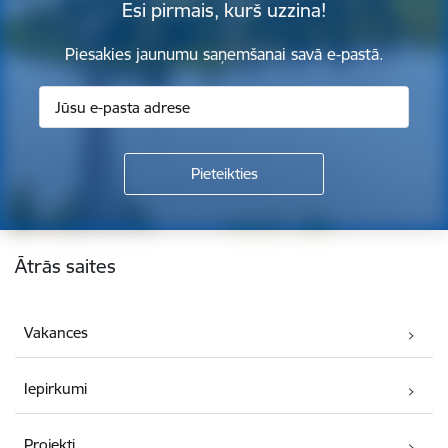
Esi pirmais, kurš uzzina!
Piesakies jaunumu saņemšanai savā e-pastā.
Kājene
Ātrās saites
Vakances
Iepirkumi
Projekti