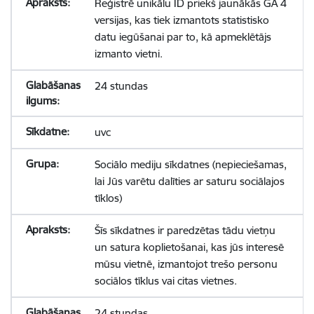
Reģistrē unikālu ID priekš jaunākās GA 4
versijas, kas tiek izmantots statistisko
datu iegūšanai par to, kā apmeklētājs
izmanto vietni.
24 stundas
uvc
Sociālo mediju sīkdatnes (nepieciešamas,
lai Jūs varētu dalīties ar saturu sociālajos
tīklos)
Šīs sīkdatnes ir paredzētas tādu vietņu
un satura koplietošanai, kas jūs interesē
mūsu vietnē, izmantojot trešo personu
sociālos tīklus vai citas vietnes.
24 stundas