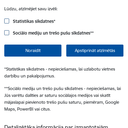
Lūdzu, atzīmējiet savu izvēli:
Statistikas sīkdatnes
*
Sociālo mediju un trešo pušu sīkdatnes
**
Noraidīt
Apstiprināt atzīmētās
*
Statistikas sīkdatnes - nepieciešamas, lai uzlabotu vietnes
darbību un pakalpojumus.
**
Sociālo mediju un trešo pušu sīkdatnes - nepieciešamas, lai
Jūs varētu dalīties ar saturu sociālajos medijos vai skatīt
mājaslapai pievienoto trešo pušu saturu, piemēram, Google
Maps, PowerBI vai citus.
Detalizētāka informācija par izmantotajām