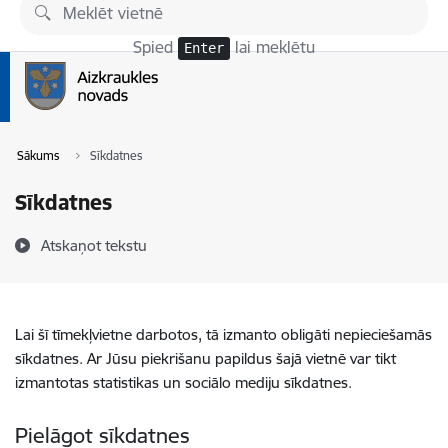
Pāriet uz lapas saturu
Spied
lai meklētu
Enter
Sākums
Sīkdatnes
Sīkdatnes
Atskaņot tekstu
Lai šī tīmekļvietne darbotos, tā izmanto obligāti nepieciešamās
sīkdatnes. Ar Jūsu piekrišanu papildus šajā vietnē var tikt
izmantotas statistikas un sociālo mediju sīkdatnes.
Pielāgot sīkdatnes