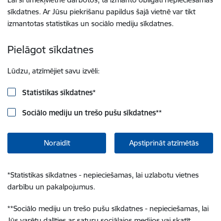
sīkdatnes. Ar Jūsu piekrišanu papildus šajā vietnē var tikt
izmantotas statistikas un sociālo mediju sīkdatnes.
Pielāgot sīkdatnes
Lūdzu, atzīmējiet savu izvēli:
Statistikas sīkdatnes
*
Sociālo mediju un trešo pušu sīkdatnes
**
Noraidīt
Apstiprināt atzīmētās
*
Statistikas sīkdatnes - nepieciešamas, lai uzlabotu vietnes
darbību un pakalpojumus.
**
Sociālo mediju un trešo pušu sīkdatnes - nepieciešamas, lai
Jūs varētu dalīties ar saturu sociālajos medijos vai skatīt