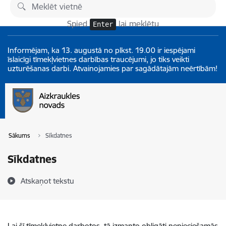
Pāriet uz lapas saturu
Izmaiņas
Spied
lai meklētu
Enter
Informējam, ka 13. augustā no plkst. 19.00 ir iespējami
īslaicīgi tīmekļvietnes darbības traucējumi, jo tiks veikti
uzturēšanas darbi. Atvainojamies par sagādātajām neērtībām!
Sākums
Sīkdatnes
Sīkdatnes
Atskaņot tekstu
Lai šī tīmekļvietne darbotos, tā izmanto obligāti nepieciešamās