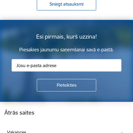
Sniegt atsauksmi
Esi pirmais, kurš uzzina!
Piesakies jaunumu saņemšanai savā e-pastā.
Kājene
Ātrās saites
Vakances