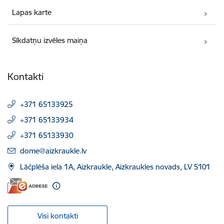
Lapas karte
Sīkdatņu izvēles maiņa
Kontakti
+371 65133925
+371 65133934
+371 65133930
E-pasts:
dome@aizkraukle.lv
Lāčplēša iela 1A, Aizkraukle, Aizkraukles novads, LV 5101
Visi kontakti