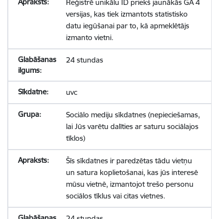
Reģistrē unikālu ID priekš jaunākās GA 4
versijas, kas tiek izmantots statistisko
datu iegūšanai par to, kā apmeklētājs
izmanto vietni.
24 stundas
uvc
Sociālo mediju sīkdatnes (nepieciešamas,
lai Jūs varētu dalīties ar saturu sociālajos
tīklos)
Šīs sīkdatnes ir paredzētas tādu vietņu
un satura koplietošanai, kas jūs interesē
mūsu vietnē, izmantojot trešo personu
sociālos tīklus vai citas vietnes.
24 stundas