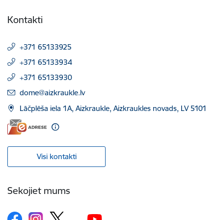
Kontakti
+371 65133925
+371 65133934
+371 65133930
E-pasts:
dome@aizkraukle.lv
Lāčplēša iela 1A, Aizkraukle, Aizkraukles novads, LV 5101
Visi kontakti
Sekojiet mums