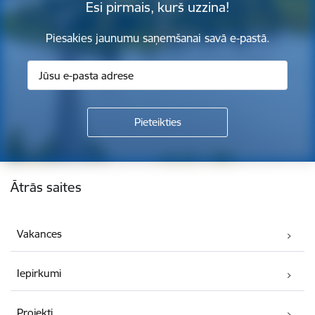
Esi pirmais, kurš uzzina!
Piesakies jaunumu saņemšanai savā e-pastā.
Kājene
Ātrās saites
Vakances
Iepirkumi
Projekti