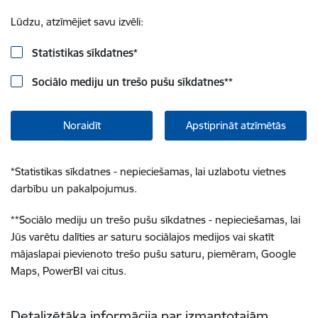
Lūdzu, atzīmējiet savu izvēli:
Statistikas sīkdatnes
*
Sociālo mediju un trešo pušu sīkdatnes
**
Noraidīt
Apstiprināt atzīmētās
*
Statistikas sīkdatnes - nepieciešamas, lai uzlabotu vietnes
darbību un pakalpojumus.
**
Sociālo mediju un trešo pušu sīkdatnes - nepieciešamas, lai
Jūs varētu dalīties ar saturu sociālajos medijos vai skatīt
mājaslapai pievienoto trešo pušu saturu, piemēram, Google
Maps, PowerBI vai citus.
Detalizētāka informācija par izmantotajām