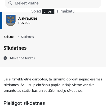
Pāriet uz lapas saturu
Spied
lai meklētu
Enter
Sākums
Sīkdatnes
Sīkdatnes
Atskaņot tekstu
Lai šī tīmekļvietne darbotos, tā izmanto obligāti nepieciešamās
sīkdatnes. Ar Jūsu piekrišanu papildus šajā vietnē var tikt
izmantotas statistikas un sociālo mediju sīkdatnes.
Pielāgot sīkdatnes