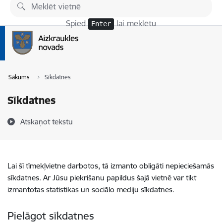
Pāriet uz lapas saturu
Spied
lai meklētu
Enter
Sākums
Sīkdatnes
Sīkdatnes
Atskaņot tekstu
Lai šī tīmekļvietne darbotos, tā izmanto obligāti nepieciešamās
sīkdatnes. Ar Jūsu piekrišanu papildus šajā vietnē var tikt
izmantotas statistikas un sociālo mediju sīkdatnes.
Pielāgot sīkdatnes