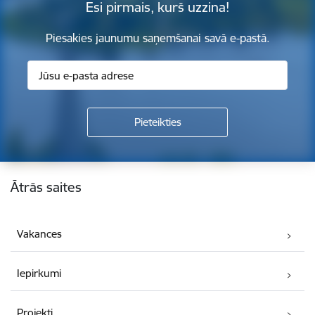
Esi pirmais, kurš uzzina!
Piesakies jaunumu saņemšanai savā e-pastā.
Kājene
Ātrās saites
Vakances
Iepirkumi
Projekti