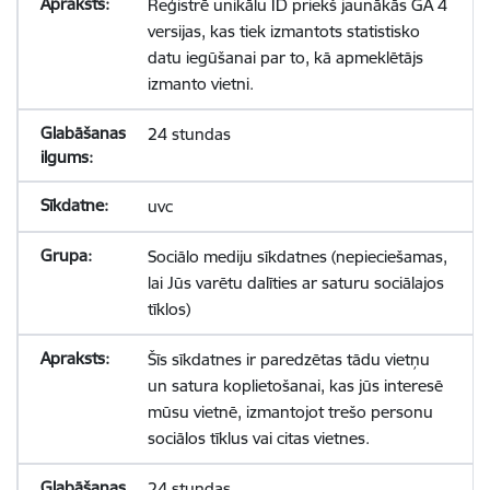
Reģistrē unikālu ID priekš jaunākās GA 4
versijas, kas tiek izmantots statistisko
datu iegūšanai par to, kā apmeklētājs
izmanto vietni.
24 stundas
uvc
Sociālo mediju sīkdatnes (nepieciešamas,
lai Jūs varētu dalīties ar saturu sociālajos
tīklos)
Šīs sīkdatnes ir paredzētas tādu vietņu
un satura koplietošanai, kas jūs interesē
mūsu vietnē, izmantojot trešo personu
sociālos tīklus vai citas vietnes.
24 stundas