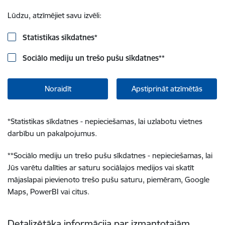
Lūdzu, atzīmējiet savu izvēli:
Statistikas sīkdatnes
*
Sociālo mediju un trešo pušu sīkdatnes
**
Noraidīt
Apstiprināt atzīmētās
*
Statistikas sīkdatnes - nepieciešamas, lai uzlabotu vietnes
darbību un pakalpojumus.
**
Sociālo mediju un trešo pušu sīkdatnes - nepieciešamas, lai
Jūs varētu dalīties ar saturu sociālajos medijos vai skatīt
mājaslapai pievienoto trešo pušu saturu, piemēram, Google
Maps, PowerBI vai citus.
Detalizētāka informācija par izmantotajām