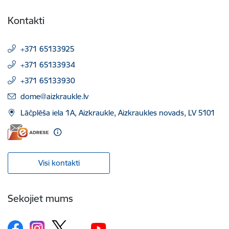
Kontakti
+371 65133925
+371 65133934
+371 65133930
E-pasts:
dome@aizkraukle.lv
Lāčplēša iela 1A, Aizkraukle, Aizkraukles novads, LV 5101
Visi kontakti
Sekojiet mums