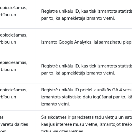
nepieciešamas,
Reģistrē unikālu ID, kas tiek izmantots statist
arbību un
par to, kā apmeklētājs izmanto vietni.
nepieciešamas,
arbību un
Izmanto Google Analytics, lai samazinātu piep
nepieciešamas,
Reģistrē unikālu ID, kas tiek izmantots statist
arbību un
par to, kā apmeklētājs izmanto vietni.
nepieciešamas,
Reģistrē unikālu ID priekš jaunākās GA 4 versij
arbību un
izmantots statistisko datu iegūšanai par to, k
izmanto vietni.
es
Šīs sīkdatnes ir paredzētas tādu vietņu un sat
varētu dalīties
kas jūs interesē mūsu vietnē, izmantojot treš
los)
tīklus vai citas vietnes.