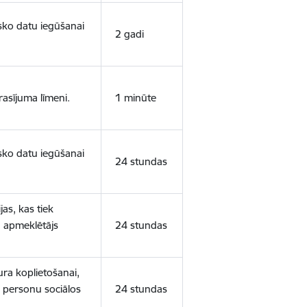
isko datu iegūšanai
2 gadi
rasījuma līmeni.
1 minūte
isko datu iegūšanai
24 stundas
as, kas tiek
ā apmeklētājs
24 stundas
ura koplietošanai,
o personu sociālos
24 stundas