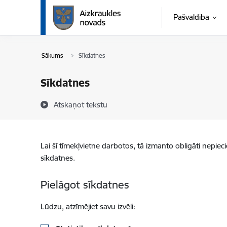
Pāriet uz lapas saturu
Pašvaldība
Sākums
Sīkdatnes
Sīkdatnes
Atskaņot tekstu
Lai šī tīmekļvietne darbotos, tā izmanto obligāti nepiec
sīkdatnes.
Pielāgot sīkdatnes
Lūdzu, atzīmējiet savu izvēli: