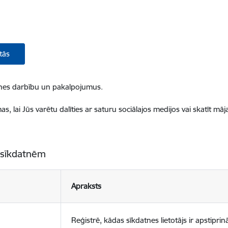
tās
ietnes darbību un pakalpojumus.
, lai Jūs varētu dalīties ar saturu sociālajos medijos vai skatīt mā
 sīkdatnēm
Apraksts
Reģistrē, kādas sīkdatnes lietotājs ir apstiprinā