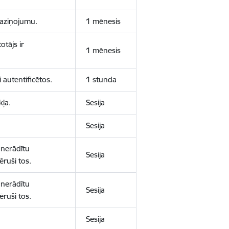
 paziņojumu.
1 mēnesis
otājs ir
1 mēnesis
 autentificētos.
1 stunda
kļa.
Sesija
Sesija
 nerādītu
Sesija
ēruši tos.
 nerādītu
Sesija
ēruši tos.
Sesija