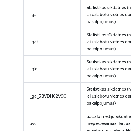
Statistikas sīkdatnes (
_ga
lai uzlabotu vietnes d
pakalpojumus)
Statistikas sīkdatnes (
_gat
lai uzlabotu vietnes d
pakalpojumus)
Statistikas sīkdatnes (
_gid
lai uzlabotu vietnes d
pakalpojumus)
Statistikas sīkdatnes (
_ga_5BVDH62V9C
lai uzlabotu vietnes d
pakalpojumus)
Sociālo mediju sīkdatn
uvc
(nepieciešamas, lai Jūs 
ar saturu sociālajos tīk