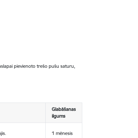
jaslapai pievienoto trešo pušu saturu,
Glabāšanas
ilgums
jis.
1 mēnesis