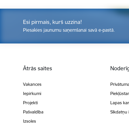
Esi pirmais, kurš uzzina!
Piesakies jaunumu saņemšanai savā e-pastā.
Kājene
Ātrās saites
Noderīg
Vakances
Privātuma
Iepirkumi
Piekļūsta
Projekti
Lapas kar
Pašvaldība
Sīkdatņu 
Izsoles