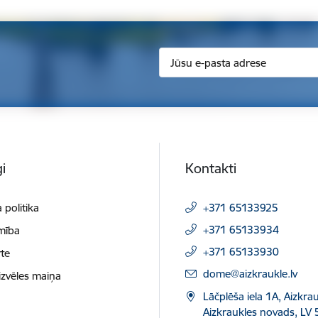
i
Kontakti
 politika
+371 65133925
+371 65133934
mība
+371 65133930
te
E-pasts:
dome@aizkraukle.lv
izvēles maiņa
Lāčplēša iela 1A, Aizkrau
Aizkraukles novads, LV 