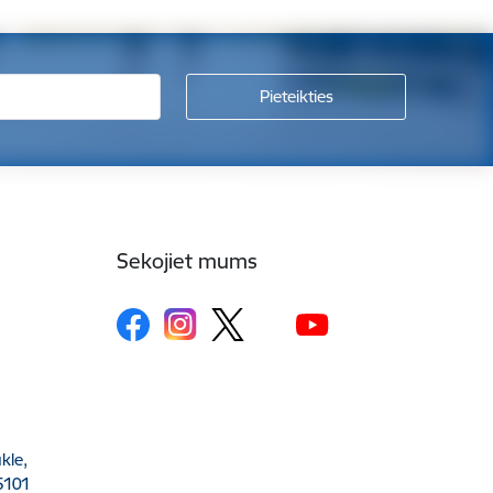
Sekojiet mums
kle,
5101