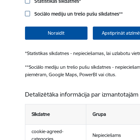
Statistikas sīkdatnes
*
Sociālo mediju un trešo pušu sīkdatnes
**
Noraidīt
Apstiprināt atzīmē
*
Statistikas sīkdatnes - nepieciešamas, lai uzlabotu v
**
Sociālo mediju un trešo pušu sīkdatnes - nepieciešamas
piemēram, Google Maps, PowerBI vai citus.
Detalizētāka informācija par izmantotajām
Sīkdatne
Grupa
cookie-agreed-
Nepieciešams
categories