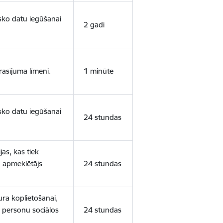
isko datu iegūšanai
2 gadi
rasījuma līmeni.
1 minūte
isko datu iegūšanai
24 stundas
as, kas tiek
ā apmeklētājs
24 stundas
ura koplietošanai,
o personu sociālos
24 stundas