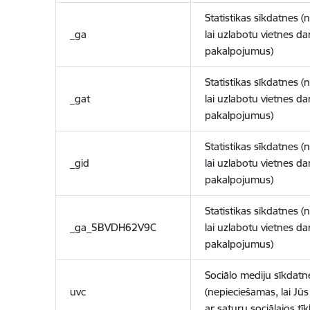
Statistikas sīkdatnes (
_ga
lai uzlabotu vietnes d
pakalpojumus)
Statistikas sīkdatnes (
_gat
lai uzlabotu vietnes d
pakalpojumus)
Statistikas sīkdatnes (
_gid
lai uzlabotu vietnes d
pakalpojumus)
Statistikas sīkdatnes (
_ga_5BVDH62V9C
lai uzlabotu vietnes d
pakalpojumus)
Sociālo mediju sīkdatn
uvc
(nepieciešamas, lai Jūs 
ar saturu sociālajos tīk