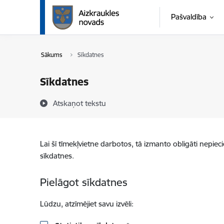
Pāriet uz lapas saturu
Pašvaldība
Sākums
Sīkdatnes
Sīkdatnes
Atskaņot tekstu
Lai šī tīmekļvietne darbotos, tā izmanto obligāti nepiec
sīkdatnes.
Pielāgot sīkdatnes
Lūdzu, atzīmējiet savu izvēli: