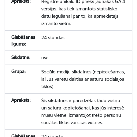
Reģistrē unikālu ID priekš jaunākās GA 4
versijas, kas tiek izmantots statistisko
datu iegūšanai par to, kā apmeklētājs
izmanto vietni.
24 stundas
uvc
Sociālo mediju sīkdatnes (nepieciešamas,
lai Jūs varētu dalīties ar saturu sociālajos
tīklos)
Šīs sīkdatnes ir paredzētas tādu vietņu
un satura koplietošanai, kas jūs interesē
mūsu vietnē, izmantojot trešo personu
sociālos tīklus vai citas vietnes.
24 stundas