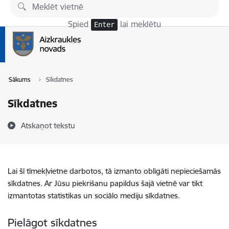
Pāriet uz lapas saturu
Spied
lai meklētu
Enter
Sākums
Sīkdatnes
Sīkdatnes
Atskaņot tekstu
Lai šī tīmekļvietne darbotos, tā izmanto obligāti nepieciešamās
sīkdatnes. Ar Jūsu piekrišanu papildus šajā vietnē var tikt
izmantotas statistikas un sociālo mediju sīkdatnes.
Pielāgot sīkdatnes