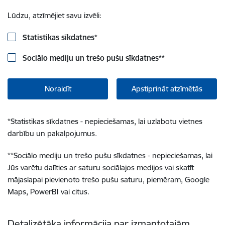
Lūdzu, atzīmējiet savu izvēli:
Statistikas sīkdatnes
*
Sociālo mediju un trešo pušu sīkdatnes
**
Noraidīt
Apstiprināt atzīmētās
*
Statistikas sīkdatnes - nepieciešamas, lai uzlabotu vietnes
darbību un pakalpojumus.
**
Sociālo mediju un trešo pušu sīkdatnes - nepieciešamas, lai
Jūs varētu dalīties ar saturu sociālajos medijos vai skatīt
mājaslapai pievienoto trešo pušu saturu, piemēram, Google
Maps, PowerBI vai citus.
Detalizētāka informācija par izmantotajām