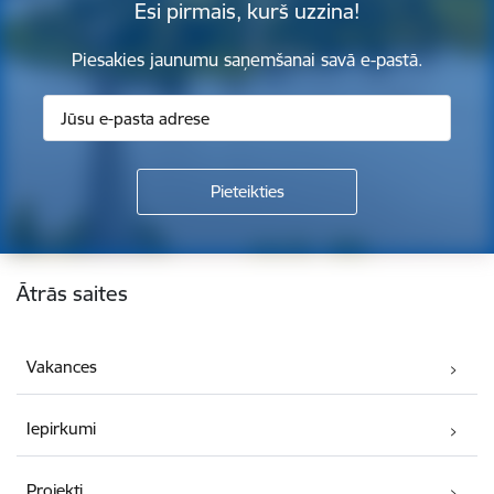
Esi pirmais, kurš uzzina!
Piesakies jaunumu saņemšanai savā e-pastā.
Kājene
Ātrās saites
Vakances
Iepirkumi
Projekti