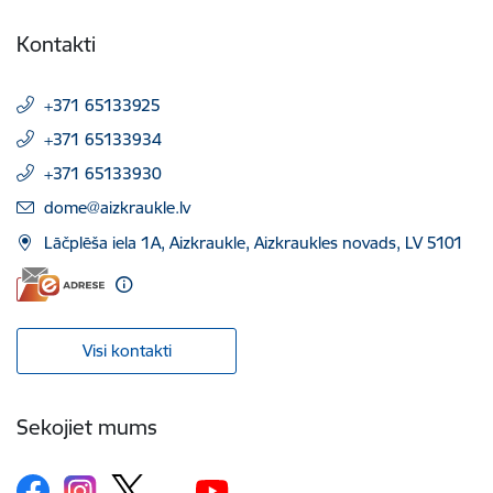
Kontakti
+371 65133925
+371 65133934
+371 65133930
E-pasts:
dome@aizkraukle.lv
Lāčplēša iela 1A, Aizkraukle, Aizkraukles novads, LV 5101
Visi kontakti
Sekojiet mums