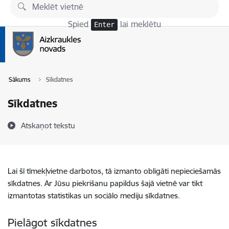
Pāriet uz lapas saturu
Spied
lai meklētu
Enter
Sākums
Sīkdatnes
Sīkdatnes
Atskaņot tekstu
Lai šī tīmekļvietne darbotos, tā izmanto obligāti nepieciešamās
sīkdatnes. Ar Jūsu piekrišanu papildus šajā vietnē var tikt
izmantotas statistikas un sociālo mediju sīkdatnes.
Pielāgot sīkdatnes