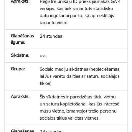
Reģistrē unikālu ID priekš jaunākās GA 4
versijas, kas tiek izmantots statistisko
datu iegūšanai par to, kā apmeklētājs
izmanto vietni.
24 stundas
uvc
Sociālo mediju sīkdatnes (nepieciešamas,
lai Jūs varētu dalīties ar saturu sociālajos
tīklos)
Šīs sīkdatnes ir paredzētas tādu vietņu
un satura koplietošanai, kas jūs interesē
mūsu vietnē, izmantojot trešo personu
sociālos tīklus vai citas vietnes.
24 stundas