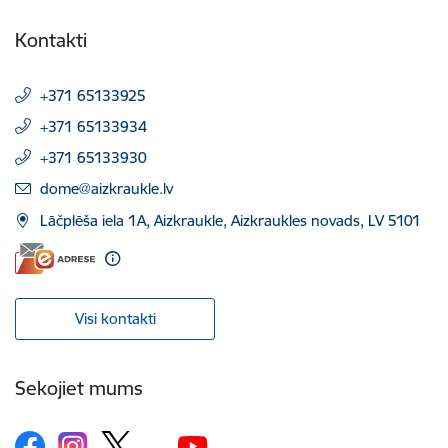
Kontakti
+371 65133925
+371 65133934
+371 65133930
E-pasts:
dome@aizkraukle.lv
Lāčplēša iela 1A, Aizkraukle, Aizkraukles novads, LV 5101
Visi kontakti
Sekojiet mums