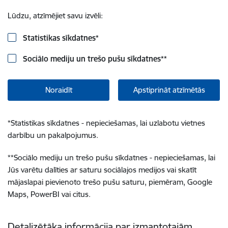
Lūdzu, atzīmējiet savu izvēli:
Statistikas sīkdatnes
*
Sociālo mediju un trešo pušu sīkdatnes
**
Noraidīt
Apstiprināt atzīmētās
*
Statistikas sīkdatnes - nepieciešamas, lai uzlabotu vietnes
darbību un pakalpojumus.
**
Sociālo mediju un trešo pušu sīkdatnes - nepieciešamas, lai
Jūs varētu dalīties ar saturu sociālajos medijos vai skatīt
mājaslapai pievienoto trešo pušu saturu, piemēram, Google
Maps, PowerBI vai citus.
Detalizētāka informācija par izmantotajām