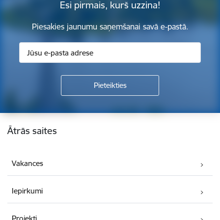
Esi pirmais, kurš uzzina!
Piesakies jaunumu saņemšanai savā e-pastā.
Kājene
Ātrās saites
Vakances
Iepirkumi
Projekti