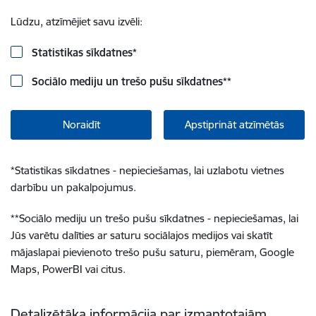
Lūdzu, atzīmējiet savu izvēli:
Statistikas sīkdatnes
*
Sociālo mediju un trešo pušu sīkdatnes
**
Noraidīt
Apstiprināt atzīmētās
*
Statistikas sīkdatnes - nepieciešamas, lai uzlabotu vietnes
darbību un pakalpojumus.
**
Sociālo mediju un trešo pušu sīkdatnes - nepieciešamas, lai
Jūs varētu dalīties ar saturu sociālajos medijos vai skatīt
mājaslapai pievienoto trešo pušu saturu, piemēram, Google
Maps, PowerBI vai citus.
Detalizētāka informācija par izmantotajām