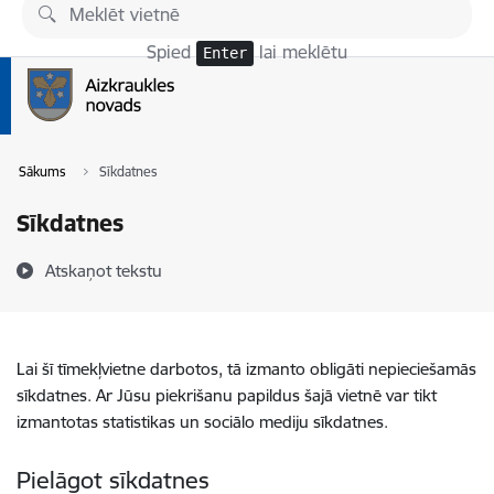
Pāriet uz lapas saturu
Spied
lai meklētu
Enter
Sākums
Sīkdatnes
Sīkdatnes
Atskaņot tekstu
Lai šī tīmekļvietne darbotos, tā izmanto obligāti nepieciešamās
sīkdatnes. Ar Jūsu piekrišanu papildus šajā vietnē var tikt
izmantotas statistikas un sociālo mediju sīkdatnes.
Pielāgot sīkdatnes