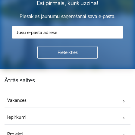
Esi pirmais, kurš uzzina!
Piesakies jaunumu saņemšanai savā e-pastā.
Kājene
Ātrās saites
Vakances
Iepirkumi
Projekti