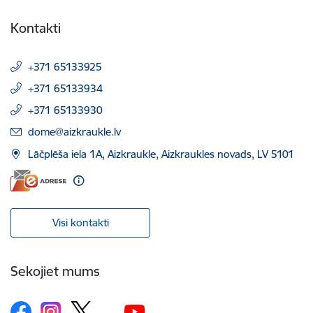
Kontakti
+371 65133925
+371 65133934
+371 65133930
E-pasts:
dome@aizkraukle.lv
Lāčplēša iela 1A, Aizkraukle, Aizkraukles novads, LV 5101
Visi kontakti
Sekojiet mums