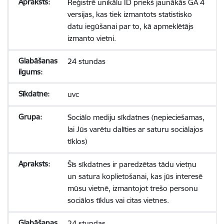
Reģistrē unikālu ID priekš jaunākās GA 4
versijas, kas tiek izmantots statistisko
datu iegūšanai par to, kā apmeklētājs
izmanto vietni.
24 stundas
uvc
Sociālo mediju sīkdatnes (nepieciešamas,
lai Jūs varētu dalīties ar saturu sociālajos
tīklos)
Šīs sīkdatnes ir paredzētas tādu vietņu
un satura koplietošanai, kas jūs interesē
mūsu vietnē, izmantojot trešo personu
sociālos tīklus vai citas vietnes.
24 stundas