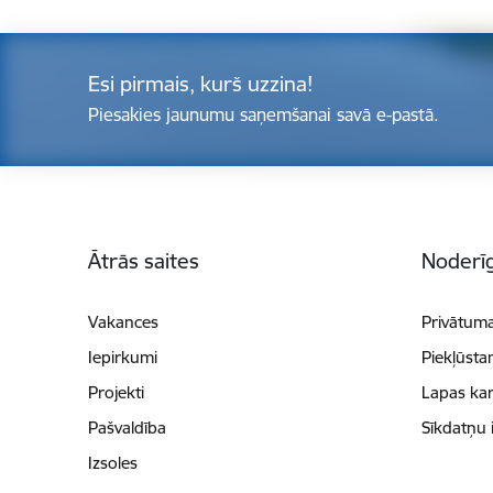
Esi pirmais, kurš uzzina!
Piesakies jaunumu saņemšanai savā e-pastā.
Kājene
Ātrās saites
Noderīg
Vakances
Privātuma
Iepirkumi
Piekļūsta
Projekti
Lapas kar
Pašvaldība
Sīkdatņu 
Izsoles