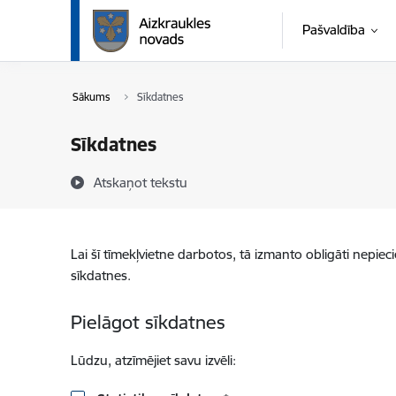
Pāriet uz lapas saturu
Pašvaldība
Sākums
Sīkdatnes
Sīkdatnes
Atskaņot tekstu
Lai šī tīmekļvietne darbotos, tā izmanto obligāti nepiec
sīkdatnes.
Pielāgot sīkdatnes
Lūdzu, atzīmējiet savu izvēli: