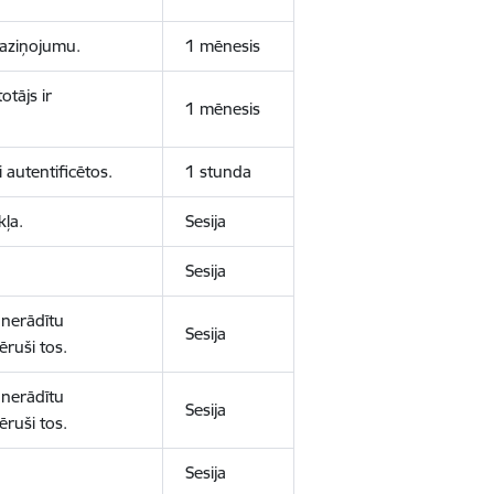
 paziņojumu.
1 mēnesis
otājs ir
1 mēnesis
 autentificētos.
1 stunda
kļa.
Sesija
Sesija
 nerādītu
Sesija
ēruši tos.
 nerādītu
Sesija
ēruši tos.
Sesija