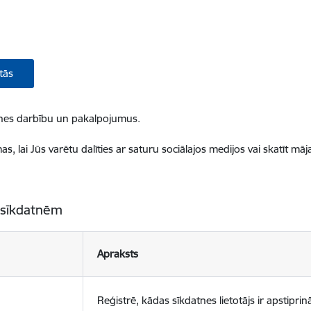
tās
ietnes darbību un pakalpojumus.
, lai Jūs varētu dalīties ar saturu sociālajos medijos vai skatīt mā
 sīkdatnēm
Apraksts
Reģistrē, kādas sīkdatnes lietotājs ir apstiprinā