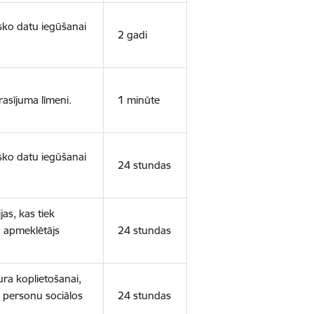
isko datu iegūšanai
2 gadi
rasījuma līmeni.
1 minūte
isko datu iegūšanai
24 stundas
as, kas tiek
ā apmeklētājs
24 stundas
ura koplietošanai,
o personu sociālos
24 stundas