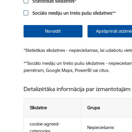
Statistikas sīkdatnes
*
Sociālo mediju un trešo pušu sīkdatnes
**
Noraidīt
Apstiprināt atzīmē
*
Statistikas sīkdatnes - nepieciešamas, lai uzlabotu v
**
Sociālo mediju un trešo pušu sīkdatnes - nepieciešamas
piemēram, Google Maps, PowerBI vai citus.
Detalizētāka informācija par izmantotajām
Sīkdatne
Grupa
cookie-agreed-
Nepieciešams
categories