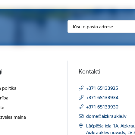
i
Kontakti
 politika
+371 65133925
+371 65133934
mība
+371 65133930
te
E-pasts:
dome@aizkraukle.lv
izvēles maiņa
Lāčplēša iela 1A, Aizkrau
Aizkraukles novads, LV 