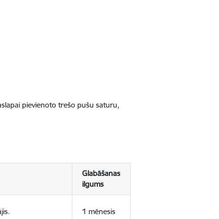
jaslapai pievienoto trešo pušu saturu,
Glabāšanas
ilgums
jis.
1 mēnesis