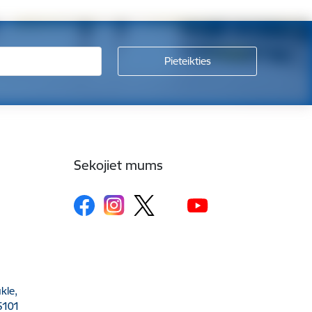
Sekojiet mums
kle,
5101