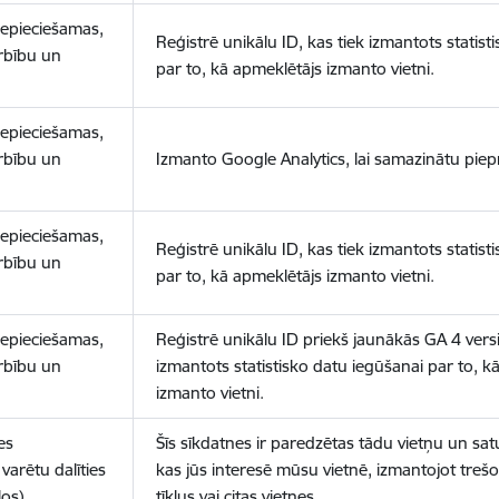
nepieciešamas,
Reģistrē unikālu ID, kas tiek izmantots statist
arbību un
par to, kā apmeklētājs izmanto vietni.
nepieciešamas,
arbību un
Izmanto Google Analytics, lai samazinātu piep
nepieciešamas,
Reģistrē unikālu ID, kas tiek izmantots statist
arbību un
par to, kā apmeklētājs izmanto vietni.
nepieciešamas,
Reģistrē unikālu ID priekš jaunākās GA 4 versij
arbību un
izmantots statistisko datu iegūšanai par to, k
izmanto vietni.
es
Šīs sīkdatnes ir paredzētas tādu vietņu un sat
varētu dalīties
kas jūs interesē mūsu vietnē, izmantojot treš
los)
tīklus vai citas vietnes.