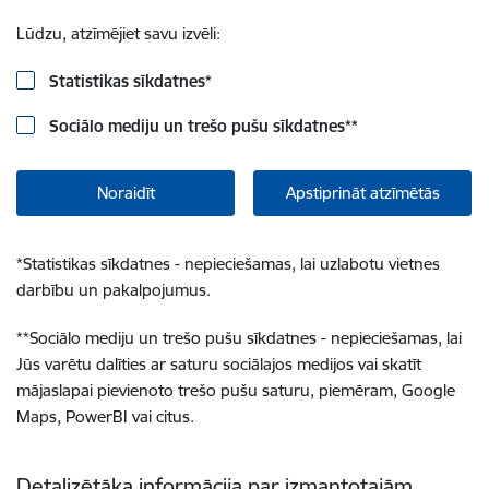
Lūdzu, atzīmējiet savu izvēli:
Statistikas sīkdatnes
*
Sociālo mediju un trešo pušu sīkdatnes
**
Noraidīt
Apstiprināt atzīmētās
*
Statistikas sīkdatnes - nepieciešamas, lai uzlabotu vietnes
darbību un pakalpojumus.
**
Sociālo mediju un trešo pušu sīkdatnes - nepieciešamas, lai
Jūs varētu dalīties ar saturu sociālajos medijos vai skatīt
mājaslapai pievienoto trešo pušu saturu, piemēram, Google
Maps, PowerBI vai citus.
Detalizētāka informācija par izmantotajām