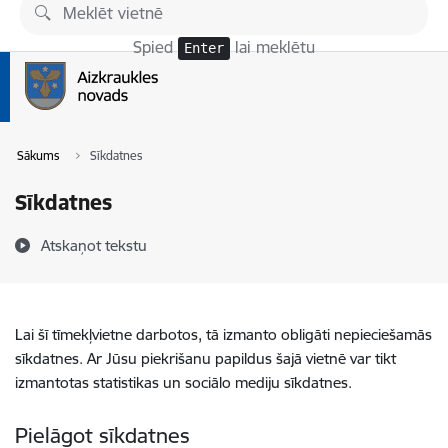
Pāriet uz lapas saturu
Spied
lai meklētu
Enter
Sākums
Sīkdatnes
Sīkdatnes
Atskaņot tekstu
Lai šī tīmekļvietne darbotos, tā izmanto obligāti nepieciešamās
sīkdatnes. Ar Jūsu piekrišanu papildus šajā vietnē var tikt
izmantotas statistikas un sociālo mediju sīkdatnes.
Pielāgot sīkdatnes