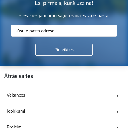
Esi pirmais, kurš uzzina!
Piesakies jaunumu saņemšanai savā e-pastā.
Kājene
Ātrās saites
Vakances
Iepirkumi
Projekti