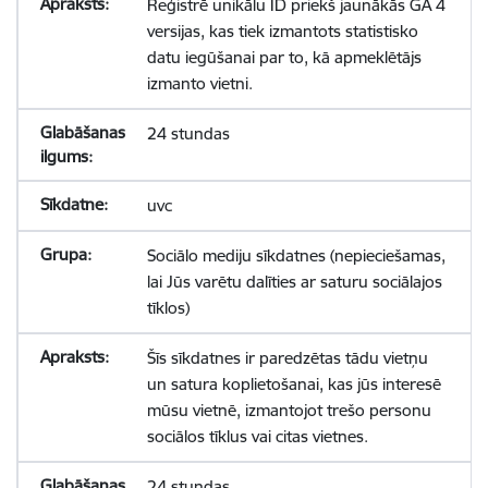
Reģistrē unikālu ID priekš jaunākās GA 4
versijas, kas tiek izmantots statistisko
datu iegūšanai par to, kā apmeklētājs
izmanto vietni.
24 stundas
uvc
Sociālo mediju sīkdatnes (nepieciešamas,
lai Jūs varētu dalīties ar saturu sociālajos
tīklos)
Šīs sīkdatnes ir paredzētas tādu vietņu
un satura koplietošanai, kas jūs interesē
mūsu vietnē, izmantojot trešo personu
sociālos tīklus vai citas vietnes.
24 stundas