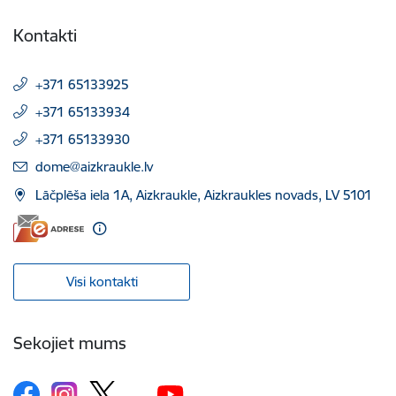
Kontakti
+371 65133925
+371 65133934
+371 65133930
E-pasts:
dome@aizkraukle.lv
Lāčplēša iela 1A, Aizkraukle, Aizkraukles novads, LV 5101
Visi kontakti
Sekojiet mums