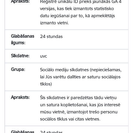
Reģistrē unikālu ID priekš jaunākās GA 4
versijas, kas tiek izmantots statistisko
datu iegūšanai par to, kā apmeklētājs
izmanto vietni.
24 stundas
uvc
Sociālo mediju sīkdatnes (nepieciešamas,
lai Jūs varētu dalīties ar saturu sociālajos
tīklos)
Šīs sīkdatnes ir paredzētas tādu vietņu
un satura koplietošanai, kas jūs interesē
mūsu vietnē, izmantojot trešo personu
sociālos tīklus vai citas vietnes.
24 stundas