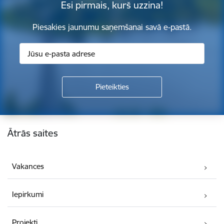
Esi pirmais, kurš uzzina!
Piesakies jaunumu saņemšanai savā e-pastā.
Kājene
Ātrās saites
Vakances
Iepirkumi
Projekti