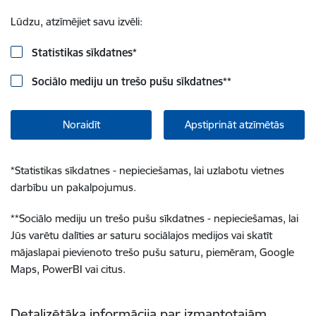
Lūdzu, atzīmējiet savu izvēli:
Statistikas sīkdatnes
*
Sociālo mediju un trešo pušu sīkdatnes
**
Noraidīt
Apstiprināt atzīmētās
*
Statistikas sīkdatnes - nepieciešamas, lai uzlabotu vietnes
darbību un pakalpojumus.
**
Sociālo mediju un trešo pušu sīkdatnes - nepieciešamas, lai
Jūs varētu dalīties ar saturu sociālajos medijos vai skatīt
mājaslapai pievienoto trešo pušu saturu, piemēram, Google
Maps, PowerBI vai citus.
Detalizētāka informācija par izmantotajām