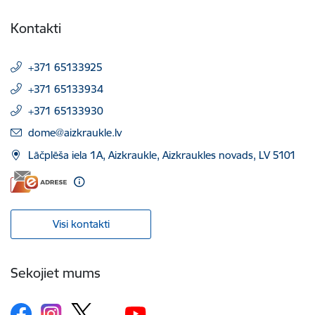
Kontakti
+371 65133925
+371 65133934
+371 65133930
E-pasts:
dome@aizkraukle.lv
Lāčplēša iela 1A, Aizkraukle, Aizkraukles novads, LV 5101
Visi kontakti
Sekojiet mums