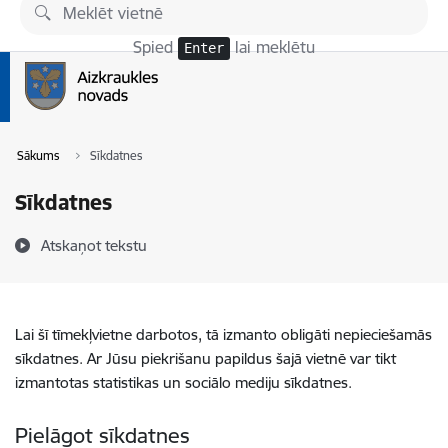
Pāriet uz lapas saturu
Spied
lai meklētu
Enter
Sākums
Sīkdatnes
Sīkdatnes
Atskaņot tekstu
Lai šī tīmekļvietne darbotos, tā izmanto obligāti nepieciešamās
sīkdatnes. Ar Jūsu piekrišanu papildus šajā vietnē var tikt
izmantotas statistikas un sociālo mediju sīkdatnes.
Pielāgot sīkdatnes