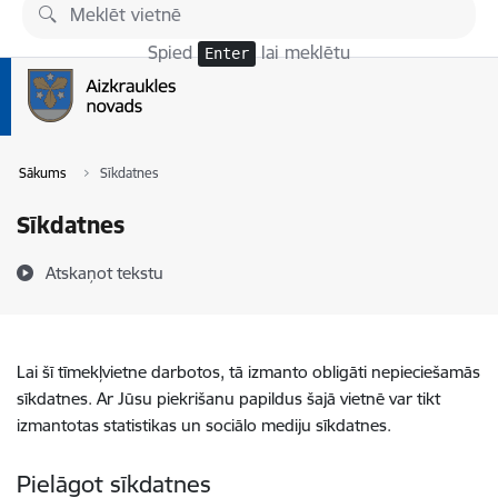
Pāriet uz lapas saturu
Spied
lai meklētu
Enter
Sākums
Sīkdatnes
Sīkdatnes
Atskaņot tekstu
Lai šī tīmekļvietne darbotos, tā izmanto obligāti nepieciešamās
sīkdatnes. Ar Jūsu piekrišanu papildus šajā vietnē var tikt
izmantotas statistikas un sociālo mediju sīkdatnes.
Pielāgot sīkdatnes