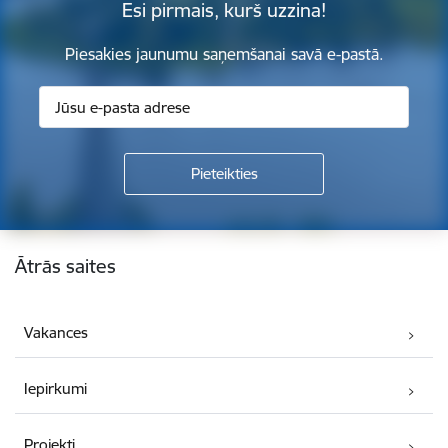
Esi pirmais, kurš uzzina!
Piesakies jaunumu saņemšanai savā e-pastā.
Kājene
Ātrās saites
Vakances
Iepirkumi
Projekti