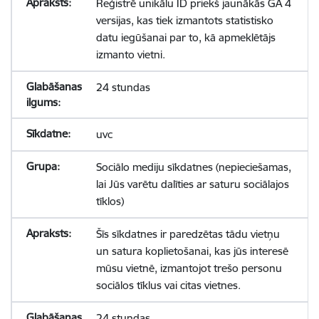
Reģistrē unikālu ID priekš jaunākās GA 4
versijas, kas tiek izmantots statistisko
datu iegūšanai par to, kā apmeklētājs
izmanto vietni.
24 stundas
uvc
Sociālo mediju sīkdatnes (nepieciešamas,
lai Jūs varētu dalīties ar saturu sociālajos
tīklos)
Šīs sīkdatnes ir paredzētas tādu vietņu
un satura koplietošanai, kas jūs interesē
mūsu vietnē, izmantojot trešo personu
sociālos tīklus vai citas vietnes.
24 stundas