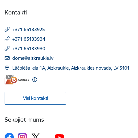
Kontakti
+371 65133925
+371 65133934
+371 65133930
E-pasts:
dome@aizkraukle.lv
Lāčplēša iela 1A, Aizkraukle, Aizkraukles novads, LV 5101
Visi kontakti
Sekojiet mums