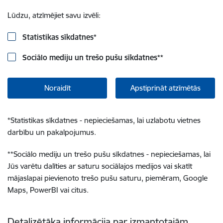
Lūdzu, atzīmējiet savu izvēli:
Statistikas sīkdatnes
*
Sociālo mediju un trešo pušu sīkdatnes
**
Noraidīt
Apstiprināt atzīmētās
*
Statistikas sīkdatnes - nepieciešamas, lai uzlabotu vietnes
darbību un pakalpojumus.
**
Sociālo mediju un trešo pušu sīkdatnes - nepieciešamas, lai
Jūs varētu dalīties ar saturu sociālajos medijos vai skatīt
mājaslapai pievienoto trešo pušu saturu, piemēram, Google
Maps, PowerBI vai citus.
Detalizētāka informācija par izmantotajām