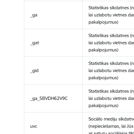
Statistikas sīkdatnes (
_ga
lai uzlabotu vietnes d
pakalpojumus)
Statistikas sīkdatnes (
_gat
lai uzlabotu vietnes d
pakalpojumus)
Statistikas sīkdatnes (
_gid
lai uzlabotu vietnes d
pakalpojumus)
Statistikas sīkdatnes (
_ga_5BVDH62V9C
lai uzlabotu vietnes d
pakalpojumus)
Sociālo mediju sīkdatn
uvc
(nepieciešamas, lai Jūs 
ar saturu sociālajos tīk