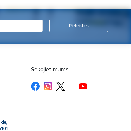
Sekojiet mums
kle,
5101