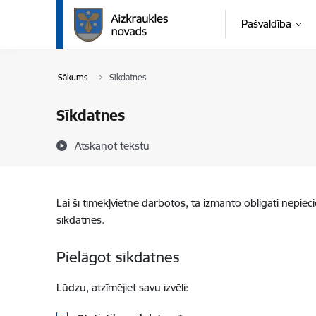
Pāriet uz lapas saturu
Pašvaldība
Sākums
Sīkdatnes
Sīkdatnes
Atskaņot tekstu
Lai šī tīmekļvietne darbotos, tā izmanto obligāti nepiec
sīkdatnes.
Pielāgot sīkdatnes
Lūdzu, atzīmējiet savu izvēli: