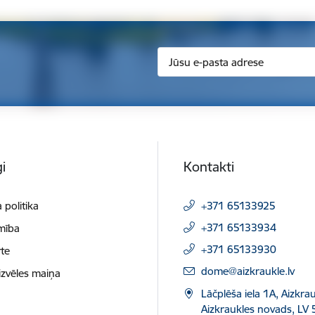
i
Kontakti
 politika
+371 65133925
+371 65133934
mība
+371 65133930
te
E-pasts:
dome@aizkraukle.lv
izvēles maiņa
Lāčplēša iela 1A, Aizkrau
Aizkraukles novads, LV 