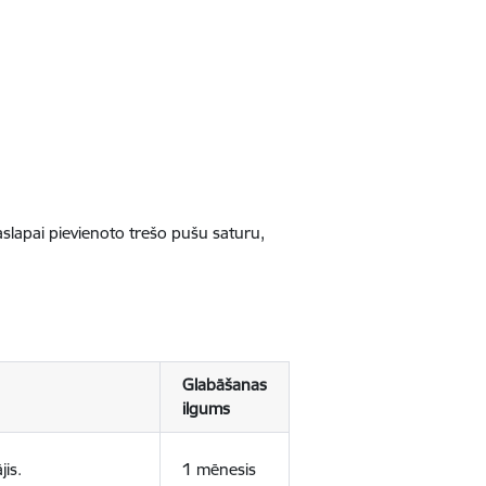
jaslapai pievienoto trešo pušu saturu,
Glabāšanas
ilgums
jis.
1 mēnesis