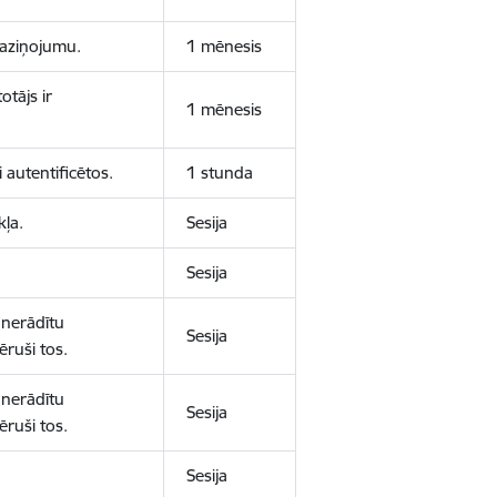
 paziņojumu.
1 mēnesis
otājs ir
1 mēnesis
 autentificētos.
1 stunda
kļa.
Sesija
Sesija
 nerādītu
Sesija
ēruši tos.
 nerādītu
Sesija
ēruši tos.
Sesija