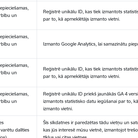
nepieciešamas,
Reģistrē unikālu ID, kas tiek izmantots statist
arbību un
par to, kā apmeklētājs izmanto vietni.
nepieciešamas,
arbību un
Izmanto Google Analytics, lai samazinātu piep
nepieciešamas,
Reģistrē unikālu ID, kas tiek izmantots statist
arbību un
par to, kā apmeklētājs izmanto vietni.
nepieciešamas,
Reģistrē unikālu ID priekš jaunākās GA 4 versij
arbību un
izmantots statistisko datu iegūšanai par to, k
izmanto vietni.
es
Šīs sīkdatnes ir paredzētas tādu vietņu un sat
varētu dalīties
kas jūs interesē mūsu vietnē, izmantojot treš
los)
tīklus vai citas vietnes.