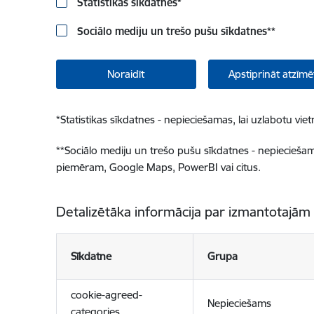
Statistikas sīkdatnes
*
Sociālo mediju un trešo pušu sīkdatnes
**
Noraidīt
Apstiprināt atzīmē
*
Statistikas sīkdatnes - nepieciešamas, lai uzlabotu v
**
Sociālo mediju un trešo pušu sīkdatnes - nepieciešamas
piemēram, Google Maps, PowerBI vai citus.
Detalizētāka informācija par izmantotajām
Sīkdatne
Grupa
cookie-agreed-
Nepieciešams
categories