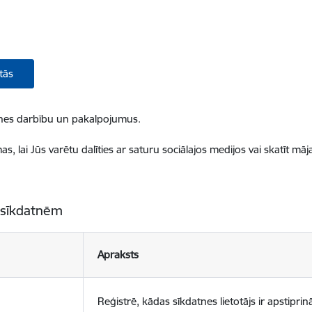
tās
ietnes darbību un pakalpojumus.
, lai Jūs varētu dalīties ar saturu sociālajos medijos vai skatīt mā
 sīkdatnēm
Apraksts
Reģistrē, kādas sīkdatnes lietotājs ir apstiprinā