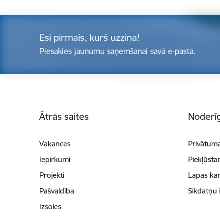
Esi pirmais, kurš uzzina!
Piesakies jaunumu saņemšanai savā e-pastā.
Kājene
Ātrās saites
Noderīg
Vakances
Privātuma
Iepirkumi
Piekļūsta
Projekti
Lapas kar
Pašvaldība
Sīkdatņu 
Izsoles