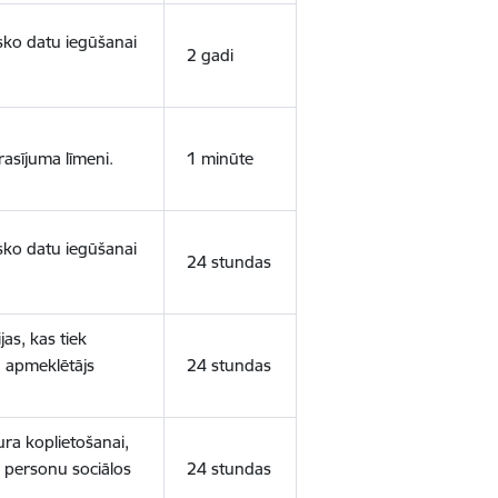
isko datu iegūšanai
2 gadi
rasījuma līmeni.
1 minūte
isko datu iegūšanai
24 stundas
as, kas tiek
ā apmeklētājs
24 stundas
ura koplietošanai,
o personu sociālos
24 stundas